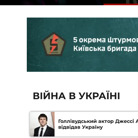
Радіоча
програма
Сорок найпоп
українських 
ВІЙНА В УКРАЇНІ
Голлівудський актор Джессі 
відвідав Україну