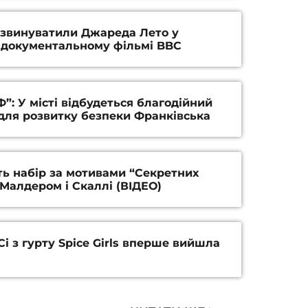
 звинуватили Джареда Лето у
 документальному фільмі BBC
Ф”: У місті відбудеться благодійний
для розвитку безпеки Франківська
ть набір за мотивами “Секретних
 Малдером і Скаллі (ВІДЕО)
Сі з гурту Spice Girls вперше вийшла