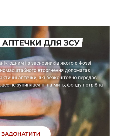
 АПТЕЧКИ ДЛЯ ЗСУ
і», одним і з засновників якого є Фоззі
вномасштабного вторгнення допомагає
актичні аптечки, які безкоштовно передає
ес не зупинявся ні на мить, фонду потрібна
ЗАДОНАТИТИ