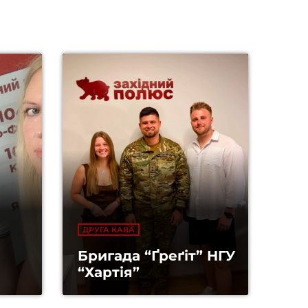
ДРУГА КАВА
Бригада “Ґреґіт” НГУ
“Хартія”
раїни