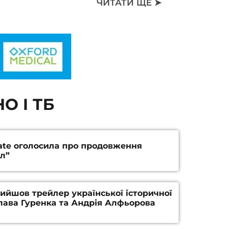
ЧИТАТИ ЩЕ ➤
О І ТБ
gate оголосила про продовження
л”
Вийшов трейлер української історичної
лава Гуренка та Андрія Алфьорова