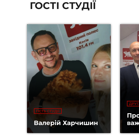
ГОСТІ СТУДІЇ
ДРУГ
ГІСТЬ СТУДІЇ
Про
Валерій Харчишин
важ
об