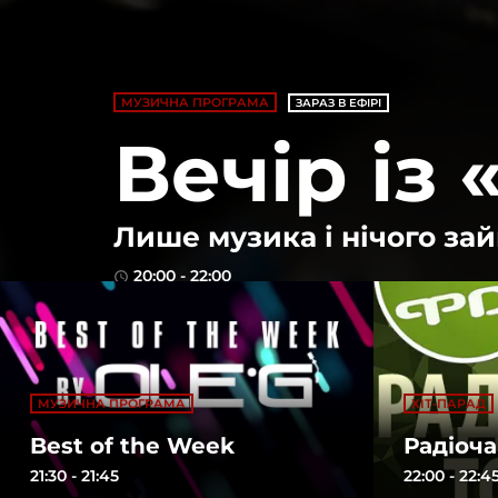
МУЗИЧНА ПРОГРАМА
ЗАРАЗ В ЕФІРІ
Вечір із
Лише музика і нічого за
20:00 - 22:00
access_time
МУЗИЧНА ПРОГРАМА
ХІТ-ПАРАД
Best of the Week
Радіоча
21:30 - 21:45
22:00 - 22:4