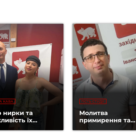
А КАВА
ГІСТЬ СТУДІЇ
 нирки та
Молитва
ливість їх
примирення та
стеження
зцілення для Ук