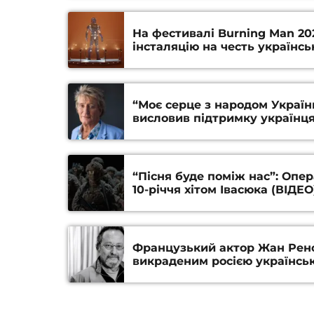
На фестивалі Burning Man 20
інсталяцію на честь українсь
“Моє серце з народом Україн
висловив підтримку українця
“Пісня буде поміж нас”: Опе
10-річчя хітом Івасюка (ВІДЕО
Французький актор Жан Рен
викраденим росією українсь