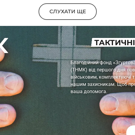
СЛУХАТИ ЩЕ
ТАКТИЧНІ
Благодійний фонд «Згуртован
(ТНМК) від першого дня по
військовим, комплектуючі т
нашим захисникам. Щоб проц
ваша допомога.