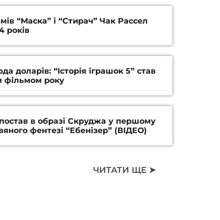
мів “Маска” і “Стирач” Чак Рассел
4 років
да доларів: “Історія іграшок 5” став
 фільмом року
постав в образі Скруджа у першому
вяного фентезі “Ебенізер” (ВІДЕО)
ЧИТАТИ ЩЕ ➤