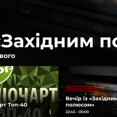
 «Західним 
йвого
МУЗИЧНА ПРОГРАМА
Вечір із «Західни
рт Топ-40
полюсом»
more_vert
5
22:45 - 00:00