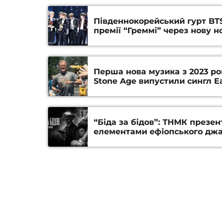
Південнокорейський гурт BT
премії “Греммі” через нову н
Перша нова музика з 2023 ро
Stone Age випустили сингл Ea
“Біда за бідов”: ТНМК презен
елементами ефіопського джа