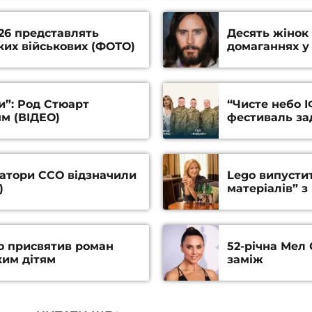
26 представлять
Десять жінок
ких військових (ФОТО)
домаганнях у
и”: Род Стюарт
“Чисте небо І
м (ВІДЕО)
фестиваль за
ратори ССО відзначили
Lego випусти
)
матеріалів” з
о присвятив роман
52-річна Мел 
ким дітям
заміж