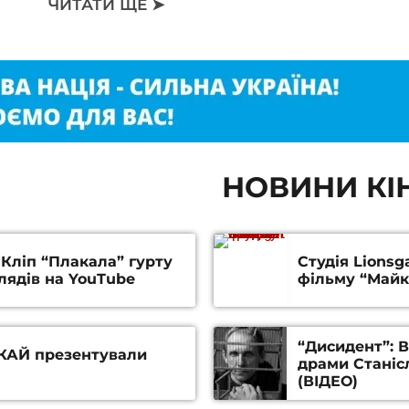
ЧИТАТИ ЩЕ ➤
НОВИНИ КІН
 Кліп “Плакала” гурту
Студія Lions
лядів на YouTube
фільму “Майк
“Дисидент”: 
 СКАЙ презентували
драми Станіс
(ВІДЕО)