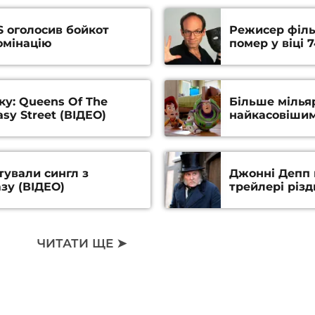
S оголосив бойкот
Режисер філь
омінацію
помер у віці 7
ку: Queens Of The
Більше мільяр
sy Street (ВІДЕО)
найкасовішим
тували сингл з
Джонні Депп 
зу (ВІДЕО)
трейлері різд
ЧИТАТИ ЩЕ ➤