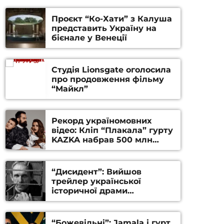
Проєкт “Ко-Хати” з Калуша
представить Україну на
бієнале у Венеції
Студія Lionsgate оголосила
про продовження фільму
“Майкл”
Рекорд україномовних
відео: Кліп “Плакала” гурту
KAZKA набрав 500 млн
переглядів на YouTube
“Дисидент”: Вийшов
трейлер української
історичної драми
Станіслава Гуренка та
Андрія Алфьорова (ВІДЕО)
“Божевільні”: Jamala і гурт