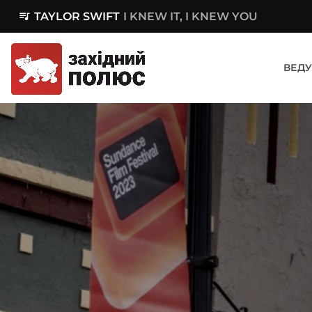
queue_music
TAYLOR SWIFT
I KNEW IT, I KNEW YOU
ВЕДУ