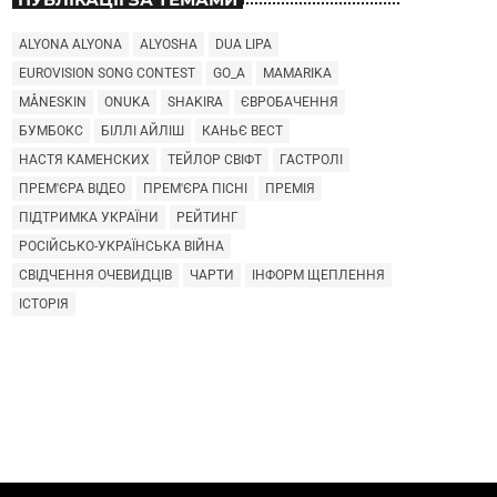
ALYONA ALYONA
ALYOSHA
DUA LIPA
EUROVISION SONG CONTEST
GO_A
MAMARIKA
MÅNESKIN
ONUKA
SHAKIRA
ЄВРОБАЧЕННЯ
БУМБОКС
БІЛЛІ АЙЛІШ
КАНЬЄ ВЕСТ
НАСТЯ КАМЕНСКИХ
ТЕЙЛОР СВІФТ
ГАСТРОЛІ
ПРЕМ'ЄРА ВІДЕО
ПРЕМ'ЄРА ПІСНІ
ПРЕМІЯ
ПІДТРИМКА УКРАЇНИ
РЕЙТИНГ
РОСІЙСЬКО-УКРАЇНСЬКА ВІЙНА
СВІДЧЕННЯ ОЧЕВИДЦІВ
ЧАРТИ
ІНФОРМ ЩЕПЛЕННЯ
ІСТОРІЯ