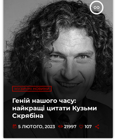
insert_link
МУЗИЧНІ НОВИНИ
Геній нашого часу:
найкращі цитати Кузьми
Скрябіна
5 ЛЮТОГО, 2023
21997
107
today