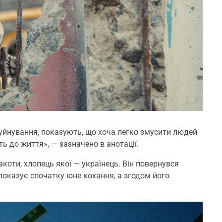
руйнування, показують, що хоча легко змусити людей
ь до життя», — зазначено в анотації.
коти, хлопець якої — українець. Він повернувся
показує спочатку юне кохання, а згодом його