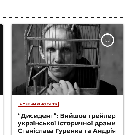
insert_link
НОВИНИ КІНО ТА ТБ
“Дисидент”: Вийшов трейлер
української історичної драми
Станіслава Гуренка та Андрія