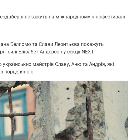
ендаберрі покажуть на міжнародному кінофестивалі
ндана Белломо та Слави Леонтьєва покажуть
і Гейлі Елізабет Андерсон у секції NEXT.
 українських майстрів Славу, Аню та Андрія, які
 з порцеляною.