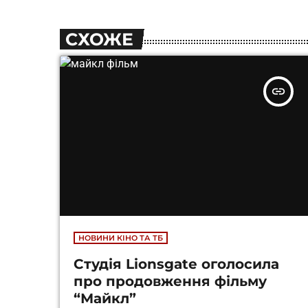
СХОЖЕ
insert_link
НОВИНИ КІНО ТА ТБ
Студія Lionsgate оголосила
про продовження фільму
“Майкл”