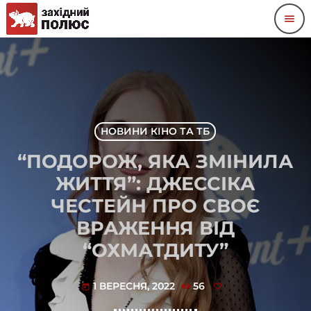
menu
НОВИНИ КІНО ТА ТБ
“ПОДОРОЖ, ЯКА ЗМІНИЛА
ЖИТТЯ”: ДЖЕССІКА
ЧЕСТЕЙН ПРО СВОЄ
ВРАЖЕННЯ ВІД
“ОХМАТДИТУ”
1 ВЕРЕСНЯ, 2022
56
today