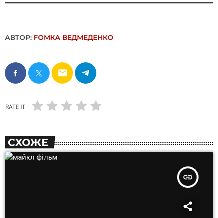
АВТОР:
FОMКА ВЕДМЕДЕНКО
email
RATE IT
СХОЖЕ
insert_link