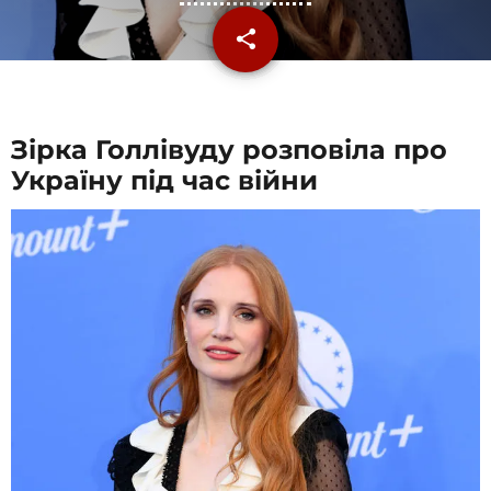
share
email
Зірка Голлівуду розповіла про
Україну під час війни