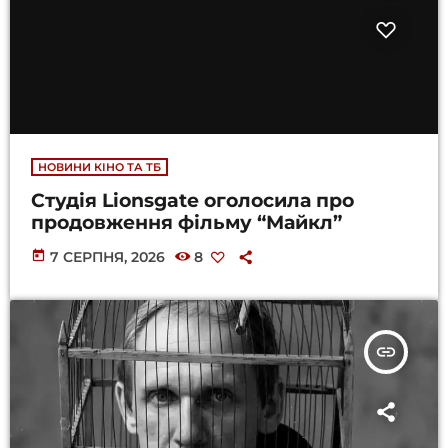
НОВИНИ КІНО ТА ТБ
Студія Lionsgate оголосила про
продовження фільму “Майкл”
today
7 СЕРПНЯ, 2026
8
insert_link