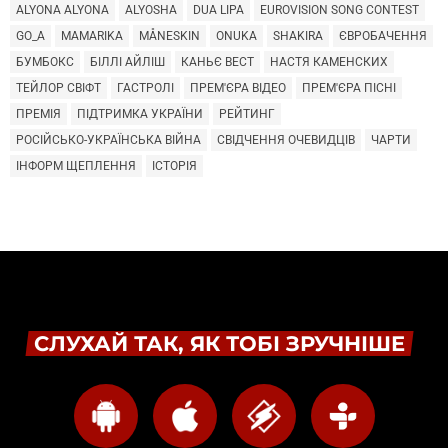
ALYONA ALYONA
ALYOSHA
DUA LIPA
EUROVISION SONG CONTEST
GO_A
MAMARIKA
MÅNESKIN
ONUKA
SHAKIRA
ЄВРОБАЧЕННЯ
БУМБОКС
БІЛЛІ АЙЛІШ
КАНЬЄ ВЕСТ
НАСТЯ КАМЕНСКИХ
ТЕЙЛОР СВІФТ
ГАСТРОЛІ
ПРЕМ'ЄРА ВІДЕО
ПРЕМ'ЄРА ПІСНІ
ПРЕМІЯ
ПІДТРИМКА УКРАЇНИ
РЕЙТИНГ
РОСІЙСЬКО-УКРАЇНСЬКА ВІЙНА
СВІДЧЕННЯ ОЧЕВИДЦІВ
ЧАРТИ
ІНФОРМ ЩЕПЛЕННЯ
ІСТОРІЯ
СЛУХАЙ ТАК, ЯК ТОБІ ЗРУЧНІШЕ