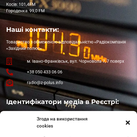
Косів: 101,4FM
Городенка: 99,0 FM
Наші контакти:
Товариство з обмеженою відповідальністю «Радіокомпанія
«Західний полюс»
м. Івано-Франківськ, вул. Чорновола 7, 7 поверх
+38 050 433 06 06
radio@z-polus.info
Ідентифікатори медіа в Реєстрі:
Івано-Франківськ
: L11-00661
Згода на використання
Калуш
: L11-01410
cookies
Рогатин
: L11-01801
Яблуниця
: L11-01720