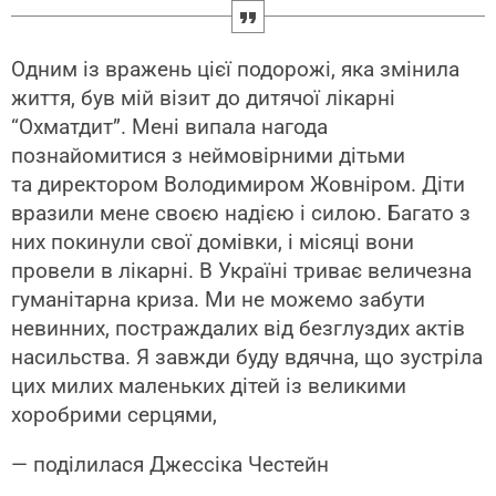
Одним із вражень цієї подорожі, яка змінила
життя, був мій візит до дитячої лікарні
“Охматдит”. Мені випала нагода
познайомитися з неймовірними дітьми
та директором Володимиром Жовніром. Діти
вразили мене своєю надією і силою. Багато з
них покинули свої домівки, і місяці вони
провели в лікарні. В Україні триває величезна
гуманітарна криза. Ми не можемо забути
невинних, постраждалих від безглуздих актів
насильства. Я завжди буду вдячна, що зустріла
цих милих маленьких дітей із великими
хоробрими серцями,
— поділилася Джессіка Честейн