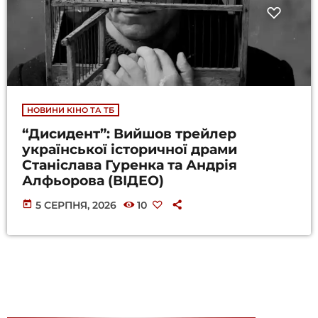
НОВИНИ КІНО ТА ТБ
“Дисидент”: Вийшов трейлер
української історичної драми
Станіслава Гуренка та Андрія
Алфьорова (ВІДЕО)
today
5 СЕРПНЯ, 2026
10