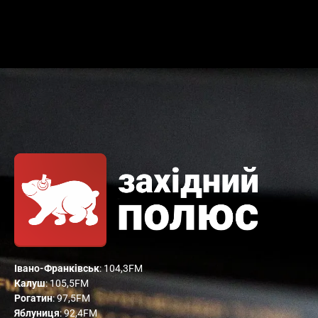
Івано-Франківськ
: 104,3FM
Калуш
: 105,5FM
Рогатин
: 97,5FM
Яблуниця
: 92,4FM