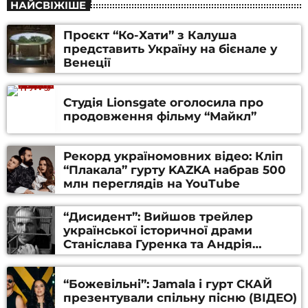
НАЙСВІЖІШЕ
Проєкт “Ко-Хати” з Калуша
представить Україну на бієнале у
Венеції
Студія Lionsgate оголосила про
продовження фільму “Майкл”
Рекорд україномовних відео: Кліп
“Плакала” гурту KAZKA набрав 500
млн переглядів на YouTube
“Дисидент”: Вийшов трейлер
української історичної драми
Станіслава Гуренка та Андрія
Алфьорова (ВІДЕО)
“Божевільні”: Jamala і гурт СКАЙ
презентували спільну пісню (ВІДЕО)