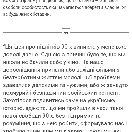
Команда фільму підкреслює, що ця стрічка – маніфест
свободи особистості, яка намагається зберегти власне “Я”
за будь-яких обставин.
“Ця ідея про підлітків 90-х виникла у мене вже
доволі давно. Однією з причин було те, що ми
ніколи не бачили себе у кіно. На наше
дорослішання припали або західні фільми з
безтурботним життям молоді, чиї проблеми
здавалися далекими та чужими, або ж занадто
похмурий і безнадійний російський контент.
Захотілося подивитись саме на українську
історію, адже те, що ми пройшли в часи такої
нової свободи 90-х, без підтримки та
розуміння, що з нею робити, сформувало нас і
зробило тими, ким ми є зараз – людьми, які