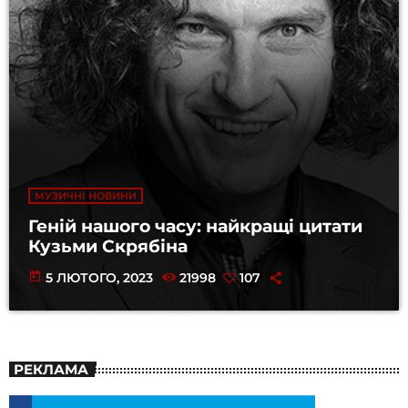
МУЗИЧНІ НОВИНИ
Геній нашого часу: найкращі цитати
Кузьми Скрябіна
today
5 ЛЮТОГО, 2023
21998
107
РЕКЛАМА