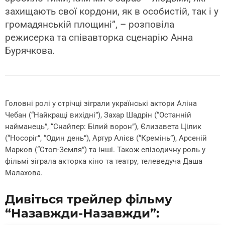
захищають свої кордони, як в особистій, так і у
громадянській площині”, – розповіла
режисерка та співавторка сценарію Анна
Бурячкова.
Головні ролі у стрічці зіграли українські актори Аліна
Чебан (“Найкращі вихідні”), Захар Шадрін (“Останній
найманець”, “Снайпер: Білий ворон”), Єлизавета Цілик
(“Носоріг”, “Один день”), Артур Алієв (“Кремінь”), Арсеній
Марков (“Стоп-Земля”) та інші. Також епізодичну роль у
фільмі зіграла акторка кіно та театру, телеведуча Даша
Малахова.
Дивіться трейлер фільму
“Назавжди-Назавжди”: