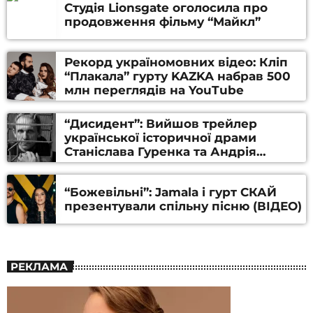
Студія Lionsgate оголосила про
продовження фільму “Майкл”
Рекорд україномовних відео: Кліп
“Плакала” гурту KAZKA набрав 500
млн переглядів на YouTube
“Дисидент”: Вийшов трейлер
української історичної драми
Станіслава Гуренка та Андрія
Алфьорова (ВІДЕО)
“Божевільні”: Jamala і гурт СКАЙ
презентували спільну пісню (ВІДЕО)
РЕКЛАМА