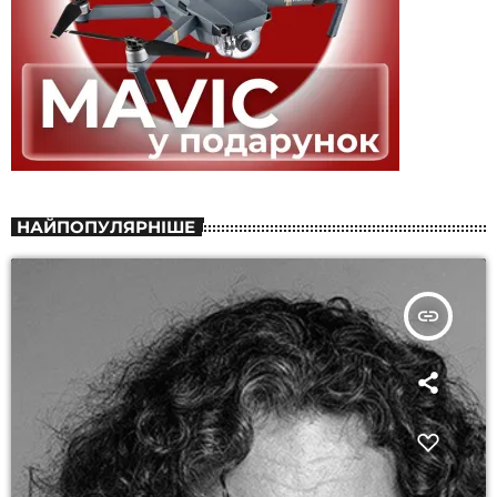
НАЙПОПУЛЯРНІШЕ
insert_link