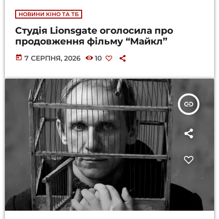
НОВИНИ КІНО ТА ТБ
Студія Lionsgate оголосила про
продовження фільму “Майкл”
today
7 СЕРПНЯ, 2026
10
insert_link