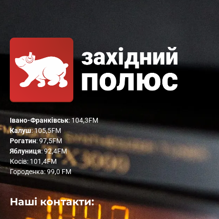
Івано-Франківськ
: 104,3FM
Калуш
: 105,5FM
Рогатин
: 97,5FM
Яблуниця
: 92,4FM
Косів: 101,4FM
Городенка: 99,0 FM
Наші контакти: