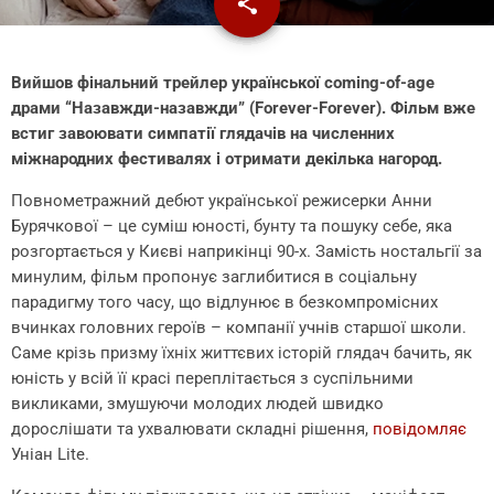
share
email
Вийшов фінальний трейлер української coming-of-age
драми “Назавжди-назавжди” (Forever-Forever). Фільм вже
встиг завоювати симпатії глядачів на численних
міжнародних фестивалях і отримати декілька нагород.
Повнометражний дебют української режисерки Анни
Бурячкової – це суміш юності, бунту та пошуку себе, яка
розгортається у Києві наприкінці 90-х. Замість ностальгії за
минулим, фільм пропонує заглибитися в соціальну
парадигму того часу, що відлунює в безкомпромісних
вчинках головних героїв – компанії учнів старшої школи.
Саме крізь призму їхніх життєвих історій глядач бачить, як
юність у всій її красі переплітається з суспільними
викликами, змушуючи молодих людей швидко
дорослішати та ухвалювати складні рішення,
повідомляє
Уніан Lite.