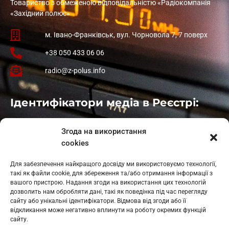
Товариство з обмеженою відповідальністю «Радіокомпанія
«Західний полюс»
м. Івано-Франківськ, вул. Чорновола 7, 7 поверх
+38 050 433 06 06
radio@z-polus.info
Ідентифікатори медіа в Реєстрі:
Івано-Франківськ
: L11-00661
Згода на використання
Калуш
: L11-01410
cookies
Рогатин
: L11-01801
Яблуниця
: L11-01720
Для забезпечення найкращого досвіду ми використовуємо технології,
Косів: L11-01805
такі як файли cookie, для збереження та/або отримання інформації з
Гарасимів: L11-02274
вашого пристрою. Надання згоди на використання цих технологій
дозволить нам обробляти дані, такі як поведінка під час перегляду
сайту або унікальні ідентифікатори. Відмова від згоди або її
відкликання може негативно вплинути на роботу окремих функцій
сайту.