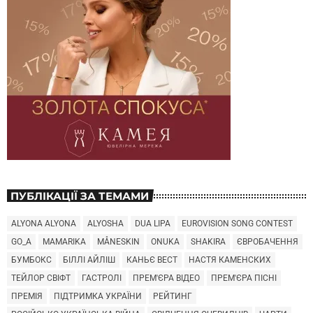
ПУБЛІКАЦІЇ ЗА ТЕМАМИ
ALYONA ALYONA
ALYOSHA
DUA LIPA
EUROVISION SONG CONTEST
GO_A
MAMARIKA
MÅNESKIN
ONUKA
SHAKIRA
ЄВРОБАЧЕННЯ
БУМБОКС
БІЛЛІ АЙЛІШ
КАНЬЄ ВЕСТ
НАСТЯ КАМЕНСКИХ
ТЕЙЛОР СВІФТ
ГАСТРОЛІ
ПРЕМ'ЄРА ВІДЕО
ПРЕМ'ЄРА ПІСНІ
ПРЕМІЯ
ПІДТРИМКА УКРАЇНИ
РЕЙТИНГ