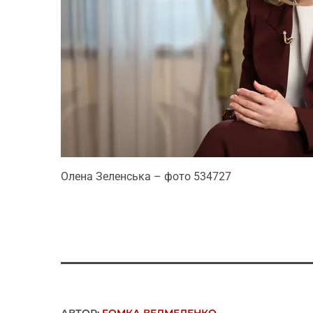
Олена Зеленська – фото 534727
АВТОР:
FОMКА ВЕДМЕДЕНКО