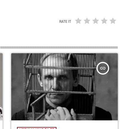
RATE IT
insert_link