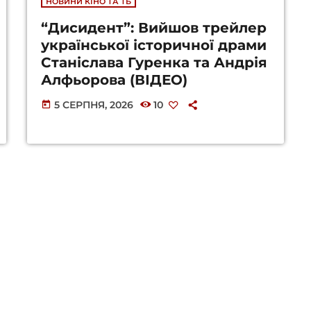
НОВИНИ КІНО ТА ТБ
“Дисидент”: Вийшов трейлер
української історичної драми
Станіслава Гуренка та Андрія
Алфьорова (ВІДЕО)
5 СЕРПНЯ, 2026
10
today