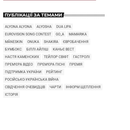
ПУБЛІКАЦІЇ ЗА ТЕМАМИ
ALYONA ALYONA
ALYOSHA
DUA LIPA
EUROVISION SONG CONTEST
GO_A
MAMARIKA
MÅNESKIN
ONUKA
SHAKIRA
ЄВРОБАЧЕННЯ
БУМБОКС
БІЛЛІ АЙЛІШ
КАНЬЄ ВЕСТ
НАСТЯ КАМЕНСКИХ
ТЕЙЛОР СВІФТ
ГАСТРОЛІ
ПРЕМ'ЄРА ВІДЕО
ПРЕМ'ЄРА ПІСНІ
ПРЕМІЯ
ПІДТРИМКА УКРАЇНИ
РЕЙТИНГ
РОСІЙСЬКО-УКРАЇНСЬКА ВІЙНА
СВІДЧЕННЯ ОЧЕВИДЦІВ
ЧАРТИ
ІНФОРМ ЩЕПЛЕННЯ
ІСТОРІЯ