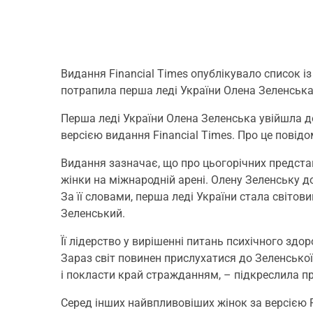
Видання Financial Times опублікувало список із
потрапила перша леді України Олена Зеленська
Перша леді України Олена Зеленська увійшла до
версією видання Financial Times. Про це повід
Видання зазначає, що про цьогорічних представ
жінки на міжнародній арені. Олену Зеленську до
За її словами, перша леді України стала світови
Зеленський.
Її лідерство у вирішенні питань психічного здо
Зараз світ повинен прислухатися до Зеленської 
і покласти край стражданням, – підкреслила пр
Серед інших найвпливовіших жінок за версією 