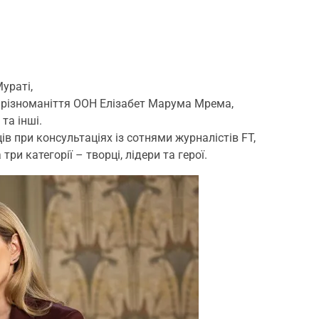
ураті,
е різноманіття ООН Елізабет Марума Мрема,
та інші.
в при консультаціях із сотнями журналістів FT,
ри категорії – творці, лідери та герої.