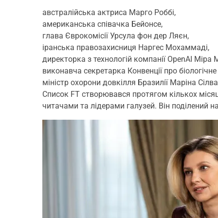
австралійська актриса Марго Роббі,
американська співачка Бейонсе,
глава Єврокомісії Урсула фон дер Ляєн,
іранська правозахисниця Наргес Мохаммаді,
директорка з технологій компанії OpenAI Міра М
виконавча секретарка Конвенції про біологічн
міністр охорони довкілля Бразилії Маріна Сілва 
Список FT створювався протягом кількох місяці
читачами та лідерами галузей. Він поділений на т