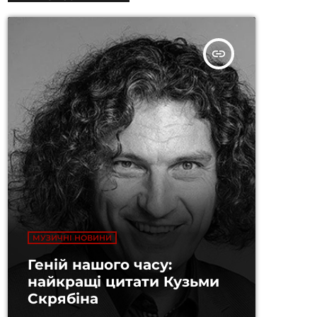
insert_link
МУЗИЧНІ НОВИНИ
Геній нашого часу:
найкращі цитати Кузьми
Скрябіна