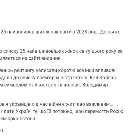
 25 найвпливовіших жінок світу в 2023 році. До нього
.
 списку 25 найвпливовіших жінок світу цього року за
омляється на сайті видання.
ниць рейтингу написали короткі есе інші впливові
дала до списку прем’єр-міністр Естонії Кая Каллас.
м символом стійкості, як і її чоловік Володимир
ров’я українців під час війни є життєво важливим…
і дати Україні те, що їй потрібно, щоб перемогти Росію
ем’єрка Естонії.
FT: