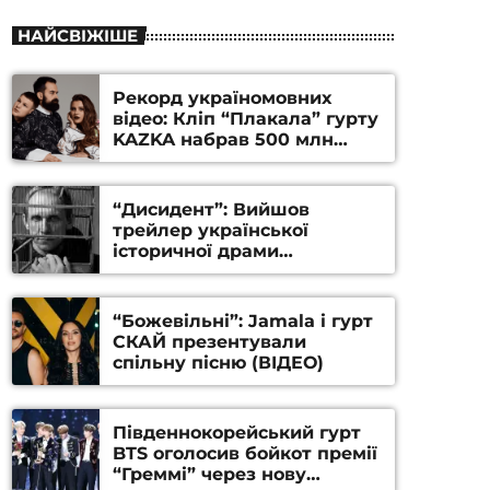
НАЙСВІЖІШЕ
Рекорд україномовних
відео: Кліп “Плакала” гурту
KAZKA набрав 500 млн
переглядів на YouTube
“Дисидент”: Вийшов
трейлер української
історичної драми
Станіслава Гуренка та
Андрія Алфьорова (ВІДЕО)
“Божевільні”: Jamala і гурт
СКАЙ презентували
спільну пісню (ВІДЕО)
Південнокорейський гурт
BTS оголосив бойкот премії
“Греммі” через нову