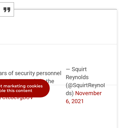
— Squirt
ars of security personnel
Reynolds
onscious people in the
(@SquirtReynoI
pt marketing cookies
at these weirdos.
le this content
ds)
November
om/Ctc0cvgBUV
6, 2021