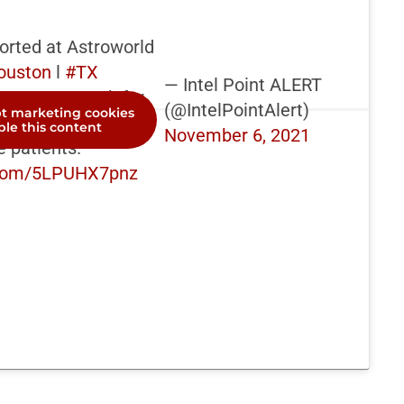
eported at Astroworld
ouston
l
#TX
— Intel Point ALERT
ay at NRG Park for
(@IntelPointAlert)
pt marketing cookies
ge from the scene
le this content
November 6, 2021
 patients.
r.com/5LPUHX7pnz