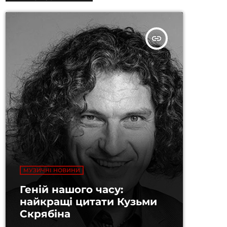
insert_link
МУЗИЧНІ НОВИНИ
Геній нашого часу:
найкращі цитати Кузьми
Скрябіна