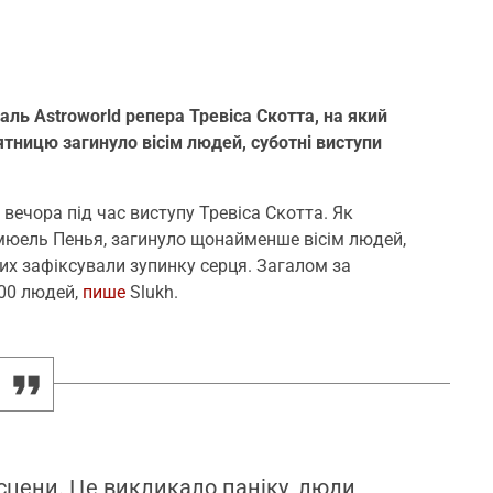
аль Astroworld репера Тревіса Скотта, на який
ятницю загинуло вісім людей, суботні виступи
вечора під час виступу Тревіса Скотта. Як
мюель Пенья, загинуло щонайменше вісім людей,
них зафіксували зупинку серця. Загалом за
00 людей,
пише
Slukh.
сцени. Це викликало паніку, люди