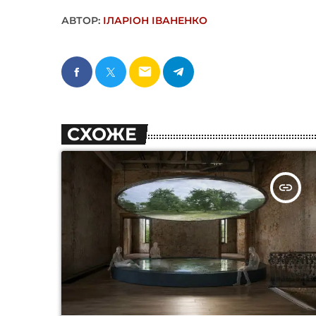
АВТОР:
ІЛАРІОН ІВАНЕНКО
email
СХОЖЕ
insert_link