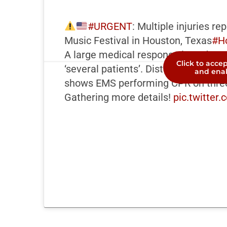
#URGENT
: Multiple injuries r
Music Festival in Houston, Texas
#H
A large medical response is underw
Click to acce
‘several patients’. Disturbing foota
and enab
shows EMS performing CPR on three
Gathering more details!
pic.twitte