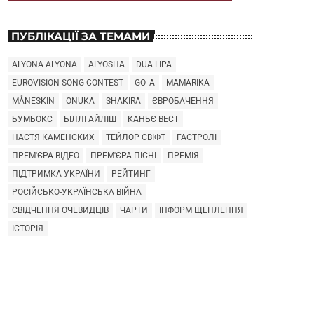
ПУБЛІКАЦІЇ ЗА ТЕМАМИ
ALYONA ALYONA
ALYOSHA
DUA LIPA
EUROVISION SONG CONTEST
GO_A
MAMARIKA
MÅNESKIN
ONUKA
SHAKIRA
ЄВРОБАЧЕННЯ
БУМБОКС
БІЛЛІ АЙЛІШ
КАНЬЄ ВЕСТ
НАСТЯ КАМЕНСКИХ
ТЕЙЛОР СВІФТ
ГАСТРОЛІ
ПРЕМ'ЄРА ВІДЕО
ПРЕМ'ЄРА ПІСНІ
ПРЕМІЯ
ПІДТРИМКА УКРАЇНИ
РЕЙТИНГ
РОСІЙСЬКО-УКРАЇНСЬКА ВІЙНА
СВІДЧЕННЯ ОЧЕВИДЦІВ
ЧАРТИ
ІНФОРМ ЩЕПЛЕННЯ
ІСТОРІЯ