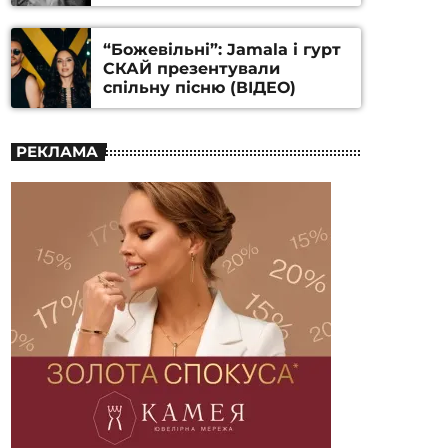
Станіслава Гуренка та
Андрія Алфьорова (ВІДЕО)
“Божевільні”: Jamala і гурт
СКАЙ презентували
спільну пісню (ВІДЕО)
РЕКЛАМА