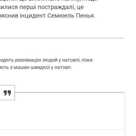
вилися перші постраждалі, це
пояснив інцидент Семюель Пенья.
оводять реанімацію людей у натовпі, поки
ють з машин швидкої у натовп.