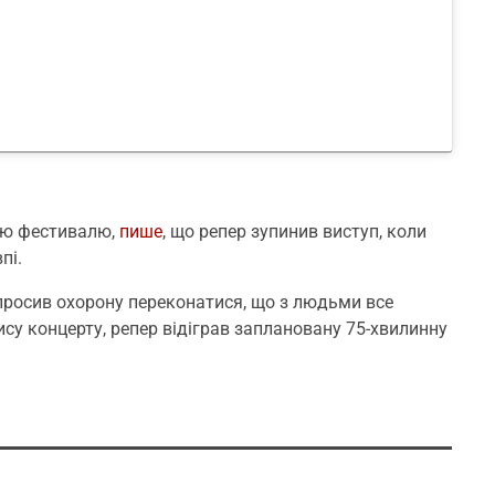
ію фестивалю,
пише
, що репер зупинив виступ, коли
пі.
 просив охорону переконатися, що з людьми все
ису концерту, репер відіграв заплановану 75-хвилинну