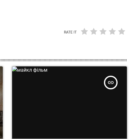
RATE IT
insert_link