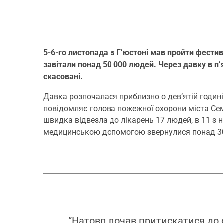
5-6-го листопада в Г’юстоні мав пройти фестив
завітали понад 50 000 людей. Через давку в п’
скасовані.
Давка розпочалася приблизно о дев’ятій годині 
повідомляє голова пожежної охорони міста Се
швидка відвезла до лікарень 17 людей, в 11 з 
медицинською допомогою звернулися понад 3
“Натовп почав притискатися до 