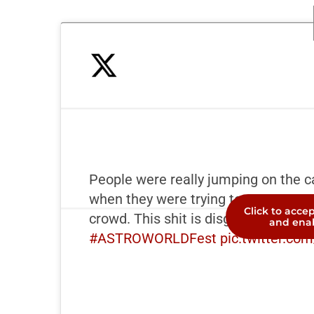
People were really jumping on the c
when they were trying to get to unc
Click to acce
crowd. This shit is disgusting. Look 
and enab
#ASTROWORLDFest
pic.twitter.c