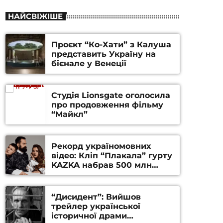
НАЙСВІЖІШЕ
Проєкт “Ко-Хати” з Калуша
представить Україну на
бієнале у Венеції
Студія Lionsgate оголосила
про продовження фільму
“Майкл”
Рекорд україномовних
відео: Кліп “Плакала” гурту
KAZKA набрав 500 млн
переглядів на YouTube
“Дисидент”: Вийшов
трейлер української
історичної драми