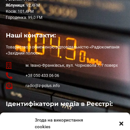
Яблуниця
: 92,4FM
Косів: 101,4FM
Городенка: 99,0 FM
Наші контакти:
Товариство з обмеженою відповідальністю «Радіокомпанія
«Західний полюс»
м. Івано-Франківськ, вул. Чорновола 7, 7 поверх
+38 050 433 06 06
radio@z-polus.info
Ідентифікатори медіа в Реєстрі:
Івано-Франківськ
: L11-00661
Згода на використання
Калуш
: L11-01410
cookies
Рогатин
: L11-01801