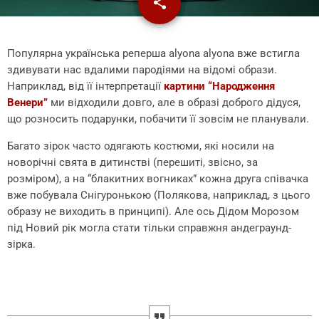
share
email
Популярна українська реперша alyona alyona вже встигла
здивувати нас вдалими пародіями на відомі образи.
Наприклад, від її інтерпретації
картини “Народження
Венери”
ми відходили довго, але в образі доброго дідуся,
що розносить подарунки, побачити її зовсім не планували.
Багато зірок часто одягають костюми, які носили на
новорічні свята в дитинстві (перешиті, звісно, за
розміром), а на “блакитних вогниках” кожна друга співачка
вже побувала Снігуронькою (Полякова, наприклад, з цього
образу не виходить в принципі). Але ось Дідом Морозом
під Новий рік могла стати тільки справжня андеграунд-
зірка.