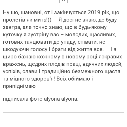
Ну шо, шановні, от і закiнчується 2019 рiк, що
пролетiв як мить!)) ⠀ Я досi не знаю, де буду
завтра, але точно знаю, що в будь-якому
куточку я зустрiну вас – молодих, щасливих,
готових танцювати до упаду, спiвати, не
шкодуючи голосу і брати вiд життя все. ⠀ I я
щиро бажаю кожному в новому році яскравих
вражень, щедрих плодiв працi, вдячних людей,
успiхiв, слави i традицiйно безмежного щастя
та мiцного здоров’я! Всiх обiймаю і
припіднімаю
підписала фото alyona alyona.