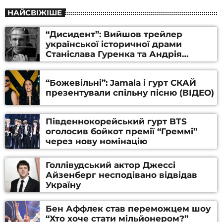
НАЙСВІЖІШЕ
“Дисидент”: Вийшов трейлер
української історичної драми
Станіслава Гуренка та Андрія
Алфьорова (ВІДЕО)
“Божевільні”: Jamala і гурт СКАЙ
презентували спільну пісню (ВІДЕО)
Південнокорейський гурт BTS
оголосив бойкот премії “Греммі”
через нову номінацію
Голлівудський актор Джессі
Айзенберг несподівано відвідав
Україну
Бен Аффлек став переможцем шоу
“Хто хоче стати мільйонером?”