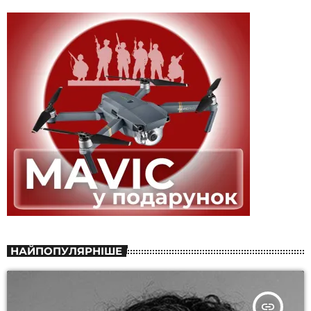
НАЙПОПУЛЯРНІШЕ
insert_link