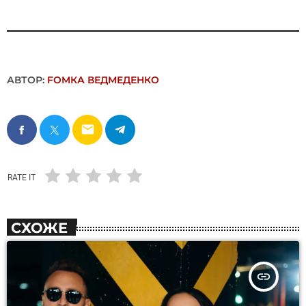
АВТОР:
FОMКА ВЕДМЕДЕНКО
email
RATE IT
СХОЖЕ
insert_link