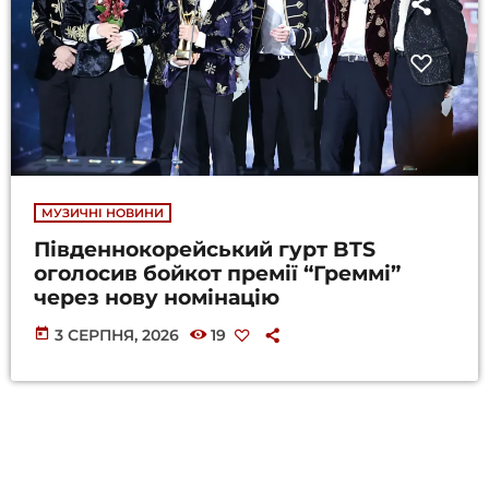
МУЗИЧНІ НОВИНИ
Південнокорейський гурт BTS
оголосив бойкот премії “Греммі”
через нову номінацію
today
3 СЕРПНЯ, 2026
19