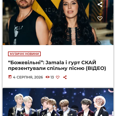
МУЗИЧНІ НОВИНИ
“Божевільні”: Jamala і гурт СКАЙ
презентували спільну пісню (ВІДЕО)
today
4 СЕРПНЯ, 2026
13
insert_link