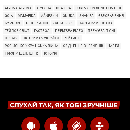
ALYONA ALYONA
ALYOSHA
DUA LIPA
EUROVISION SONG CONTEST
GO_A
MAMARIKA
MÅNESKIN
ONUKA
SHAKIRA
ЄВРОБАЧЕННЯ
БУМБОКС
БІЛЛІ АЙЛІШ
КАНЬЄ ВЕСТ
НАСТЯ КАМЕНСКИХ
ТЕЙЛОР СВІФТ
ГАСТРОЛІ
ПРЕМ'ЄРА ВІДЕО
ПРЕМ'ЄРА ПІСНІ
ПРЕМІЯ
ПІДТРИМКА УКРАЇНИ
РЕЙТИНГ
РОСІЙСЬКО-УКРАЇНСЬКА ВІЙНА
СВІДЧЕННЯ ОЧЕВИДЦІВ
ЧАРТИ
ІНФОРМ ЩЕПЛЕННЯ
ІСТОРІЯ
СЛУХАЙ ТАК, ЯК ТОБІ ЗРУЧНІШЕ