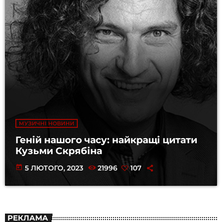
МУЗИЧНІ НОВИНИ
Геній нашого часу: найкращі цитати
Кузьми Скрябіна
today
5 ЛЮТОГО, 2023
21996
107
РЕКЛАМА