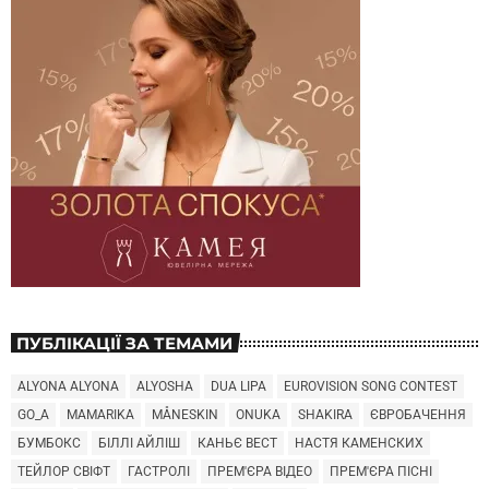
ПУБЛІКАЦІЇ ЗА ТЕМАМИ
ALYONA ALYONA
ALYOSHA
DUA LIPA
EUROVISION SONG CONTEST
GO_A
MAMARIKA
MÅNESKIN
ONUKA
SHAKIRA
ЄВРОБАЧЕННЯ
БУМБОКС
БІЛЛІ АЙЛІШ
КАНЬЄ ВЕСТ
НАСТЯ КАМЕНСКИХ
ТЕЙЛОР СВІФТ
ГАСТРОЛІ
ПРЕМ'ЄРА ВІДЕО
ПРЕМ'ЄРА ПІСНІ