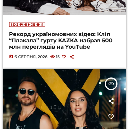
МУЗИЧНІ НОВИНИ
Рекорд україномовних відео: Кліп
“Плакала” гурту KAZKA набрав 500
млн переглядів на YouTube
today
6 СЕРПНЯ, 2026
15
insert_link