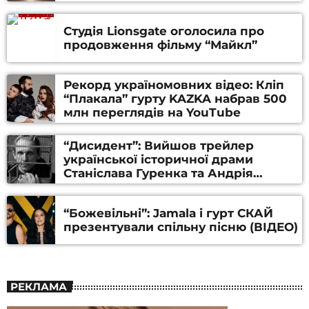
Студія Lionsgate оголосила про
продовження фільму “Майкл”
Рекорд україномовних відео: Кліп
“Плакала” гурту KAZKA набрав 500
млн переглядів на YouTube
“Дисидент”: Вийшов трейлер
української історичної драми
Станіслава Гуренка та Андрія
Алфьорова (ВІДЕО)
“Божевільні”: Jamala і гурт СКАЙ
презентували спільну пісню (ВІДЕО)
РЕКЛАМА