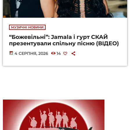
МУЗИЧНІ НОВИНИ
“Божевільні”: Jamala і гурт СКАЙ
презентували спільну пісню (ВІДЕО)
today
4 СЕРПНЯ, 2026
14