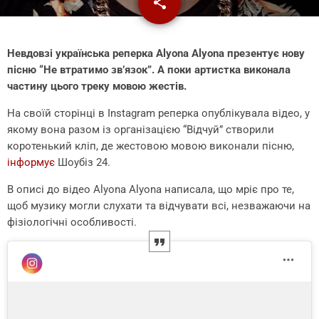
share
email
Невдовзі українська реперка Alyona Alyona презентує нову
пісню “Не втратимо зв’язок”. А поки артистка виконала
частину цього треку мовою жестів.
На своїй сторінці в Instagram реперка опублікувала відео, у
якому вона разом із організацією “Відчуй” створили
коротенький кліп, де жестовою мовою виконали пісню,
інформує
Шоубіз 24.
В описі до відео Alyona Alyona написала, що мріє про те,
щоб музику могли слухати та відчувати всі, незважаючи на
фізіологічні особливості.