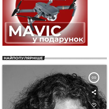
НАЙПОПУЛЯРНІШЕ
insert_link