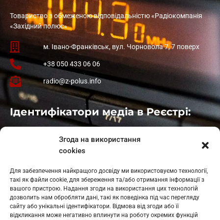
Товариство з обмеженою відповідальністю «Радіокомпанія
«Західний полюс»
м. Івано-Франківськ, вул. Чорновола 7, 7 поверх
+38 050 433 06 06
radio@z-polus.info
Ідентифікатори медіа в Реєстрі:
Івано-Франківськ
: L11-00661
Згода на використання
Калуш
: L11-01410
cookies
Рогатин
: L11-01801
Яблуниця
: L11-01720
Для забезпечення найкращого досвіду ми використовуємо технології,
Косів: L11-01805
такі як файли cookie, для збереження та/або отримання інформації з
Гарасимів: L11-02274
вашого пристрою. Надання згоди на використання цих технологій
дозволить нам обробляти дані, такі як поведінка під час перегляду
сайту або унікальні ідентифікатори. Відмова від згоди або її
відкликання може негативно вплинути на роботу окремих функцій