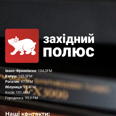
Івано-Франківськ
: 104,3FM
Калуш
: 105,5FM
Рогатин
: 97,5FM
Яблуниця
: 92,4FM
Косів: 101,4FM
Городенка: 99,0 FM
Наші контакти: