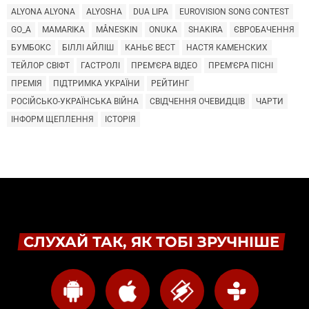
ALYONA ALYONA
ALYOSHA
DUA LIPA
EUROVISION SONG CONTEST
GO_A
MAMARIKA
MÅNESKIN
ONUKA
SHAKIRA
ЄВРОБАЧЕННЯ
БУМБОКС
БІЛЛІ АЙЛІШ
КАНЬЄ ВЕСТ
НАСТЯ КАМЕНСКИХ
ТЕЙЛОР СВІФТ
ГАСТРОЛІ
ПРЕМ'ЄРА ВІДЕО
ПРЕМ'ЄРА ПІСНІ
ПРЕМІЯ
ПІДТРИМКА УКРАЇНИ
РЕЙТИНГ
РОСІЙСЬКО-УКРАЇНСЬКА ВІЙНА
СВІДЧЕННЯ ОЧЕВИДЦІВ
ЧАРТИ
ІНФОРМ ЩЕПЛЕННЯ
ІСТОРІЯ
СЛУХАЙ ТАК, ЯК ТОБІ ЗРУЧНІШЕ