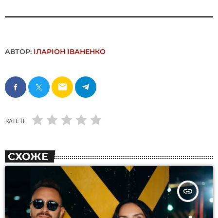
АВТОР:
ІЛАРІОН ІВАНЕНКО
email
RATE IT
СХОЖЕ
insert_link