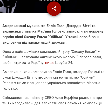
share
email
1
Американські музиканти Елліс Голл, Джордж Вітті та
українська співачка Мар’яна Головко записали англомовну
версію пісні Океану Ельзи “Обійми”. У такий спосіб вони
висловили підтримку нашій державі.
Одна з найвідоміших композицій гурту “Океану Ельзи” –
“Обійми” – зазвучала англійською мовою. Її переспівали,
щоб підтримати Україну,
пише
Шоубіз 24.
Американський композитор Елліс Голл, володар Греммі та
Еммі Джордж Вітті створили кавер на пісню “Обійми”.
Разом з ними працювала українська вокалістка Мар’яна
Головко.
Співзасновник квінтету CRBQ Алек Берфілд розповів про
те, як народилась ідея записати своє бачення композиції.