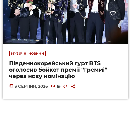
МУЗИЧНІ НОВИНИ
Південнокорейський гурт BTS
оголосив бойкот премії “Греммі”
через нову номінацію
today
3 СЕРПНЯ, 2026
19