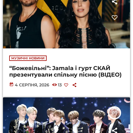
МУЗИЧНІ НОВИНИ
“Божевільні”: Jamala і гурт СКАЙ
презентували спільну пісню (ВІДЕО)
today
4 СЕРПНЯ, 2026
13
insert_link