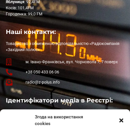
Яблуниця
: 92,4FM
Косів: 101,4FM
Городенка: 99,0 FM
Наші контакти:
Товариство з обмеженою відповідальністю «Радіокомпанія
«Західний полюс»
м. Івано-Франківськ, вул. Чорновола 7, 7 поверх
+38 050 433 06 06
radio@z-polus.info
Ідентифікатори медіа в Реєстрі:
Івано-Франківськ
: L11-00661
Згода на використання
Калуш
: L11-01410
cookies
Рогатин
: L11-01801