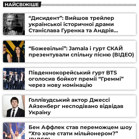
НАЙСВІЖІШЕ
“Дисидент”: Вийшов трейлер
української історичної драми
Станіслава Гуренка та Андрія
Алфьорова (ВІДЕО)
“Божевільні”: Jamala і гурт СКАЙ
презентували спільну пісню (ВІДЕО)
Південнокорейський гурт BTS
оголосив бойкот премії “Греммі”
через нову номінацію
Голлівудський актор Джессі
Айзенберг несподівано відвідав
Україну
Бен Аффлек став переможцем шоу
“Хто хоче стати мільйонером?”