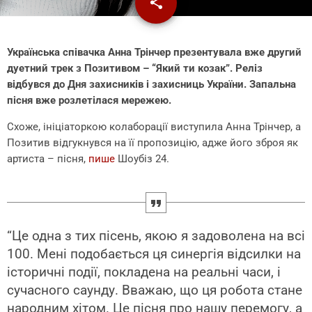
share
email
18
Українська співачка Анна Трінчер презентувала вже другий
дуетний трек з Позитивом – “Який ти козак”. Реліз
відбувся до Дня захисників і захисниць України. Запальна
пісня вже розлетілася мережею.
Схоже, ініціаторкою колаборації виступила Анна Трінчер, а
Позитив відгукнувся на її пропозицію, адже його зброя як
артиста – пісня,
пише
Шоубіз 24.
“Це одна з тих пісень, якою я задоволена на всі
100. Мені подобається ця синергія відсилки на
історичні події, покладена на реальні часи, і
сучасного саунду. Вважаю, що ця робота стане
народним хітом. Це пісня про нашу перемогу, а