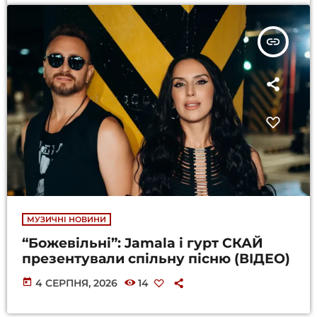
insert_link
МУЗИЧНІ НОВИНИ
“Божевільні”: Jamala і гурт СКАЙ
презентували спільну пісню (ВІДЕО)
today
4 СЕРПНЯ, 2026
14