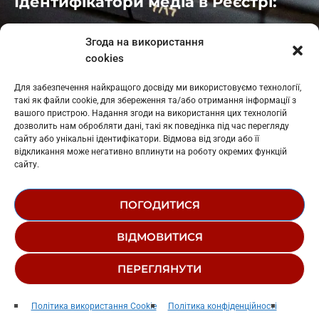
Ідентифікатори медіа в Реєстрі:
Івано-Франківськ
: L11-00661
Згода на використання
Калуш
: L11-01410
cookies
Рогатин
: L11-01801
Яблуниця
: L11-01720
Для забезпечення найкращого досвіду ми використовуємо технології,
Косів: L11-01805
такі як файли cookie, для збереження та/або отримання інформації з
Гарасимів: L11-02274
вашого пристрою. Надання згоди на використання цих технологій
дозволить нам обробляти дані, такі як поведінка під час перегляду
сайту або унікальні ідентифікатори. Відмова від згоди або її
відкликання може негативно вплинути на роботу окремих функцій
сайту.
ПОГОДИТИСЯ
© 1995-2026 РК «ЗАХІДНИЙ ПОЛЮС»
ВІДМОВИТИСЯ
ЛОГОТИП
РЕДАКЦІЙНИЙ СТАТУТ
ПЕРЕГЛЯНУТИ
СТРУКТУРА ВЛАСНОСТІ
Новини
play_arrow
keyboard_arrow_right
Політика використання Cookie
Політика конфіденційності