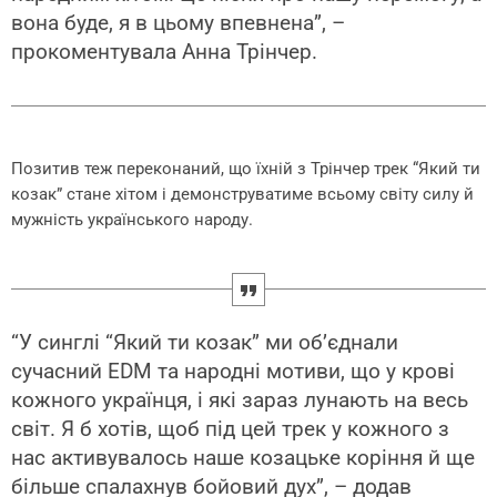
вона буде, я в цьому впевнена”, –
прокоментувала Анна Трінчер.
Позитив теж переконаний, що їхній з Трінчер трек “Який ти
козак” стане хітом і демонструватиме всьому світу силу й
мужність українського народу.
“У синглі “Який ти козак” ми об’єднали
сучасний EDM та народні мотиви, що у крові
кожного українця, і які зараз лунають на весь
світ. Я б хотів, щоб під цей трек у кожного з
нас активувалось наше козацьке коріння й ще
більше спалахнув бойовий дух”, – додав