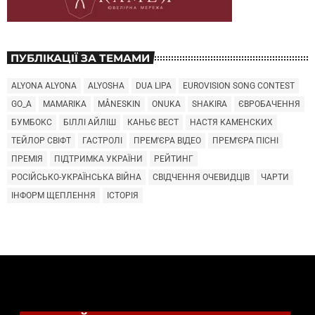
ПУБЛІКАЦІЇ ЗА ТЕМАМИ
ALYONA ALYONA
ALYOSHA
DUA LIPA
EUROVISION SONG CONTEST
GO_A
MAMARIKA
MÅNESKIN
ONUKA
SHAKIRA
ЄВРОБАЧЕННЯ
БУМБОКС
БІЛЛІ АЙЛІШ
КАНЬЄ ВЕСТ
НАСТЯ КАМЕНСКИХ
ТЕЙЛОР СВІФТ
ГАСТРОЛІ
ПРЕМ'ЄРА ВІДЕО
ПРЕМ'ЄРА ПІСНІ
ПРЕМІЯ
ПІДТРИМКА УКРАЇНИ
РЕЙТИНГ
РОСІЙСЬКО-УКРАЇНСЬКА ВІЙНА
СВІДЧЕННЯ ОЧЕВИДЦІВ
ЧАРТИ
ІНФОРМ ЩЕПЛЕННЯ
ІСТОРІЯ