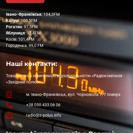
Івано-Франківськ
: 104,3FM
Калуш
: 105,5FM
Рогатин
: 97,5FM
Яблуниця
: 92,4FM
Косів: 101,4FM
Городенка: 99,0 FM
Наші контакти:
Товариство з обмеженою відповідальністю «Радіокомпанія
«Західний полюс»
м. Івано-Франківськ, вул. Чорновола 7, 7 поверх
+38 050 433 06 06
radio@z-polus.info