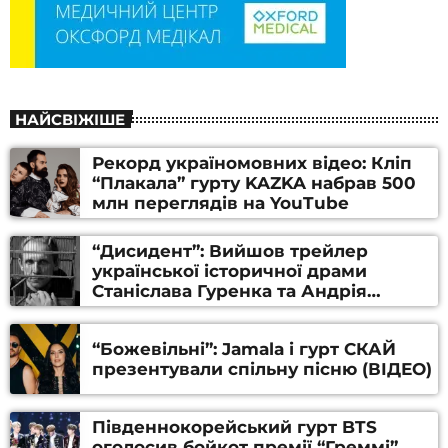
НАЙСВІЖІШЕ
Рекорд україномовних відео: Кліп
“Плакала” гурту KAZKA набрав 500
млн переглядів на YouTube
“Дисидент”: Вийшов трейлер
української історичної драми
Станіслава Гуренка та Андрія
Алфьорова (ВІДЕО)
“Божевільні”: Jamala і гурт СКАЙ
презентували спільну пісню (ВІДЕО)
Південнокорейський гурт BTS
оголосив бойкот премії “Греммі”