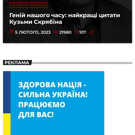
МУЗИЧНІ НОВИНИ
Геній нашого часу: найкращі цитати
Кузьми Скрябіна
today
5 ЛЮТОГО, 2023
21980
107
РЕКЛАМА