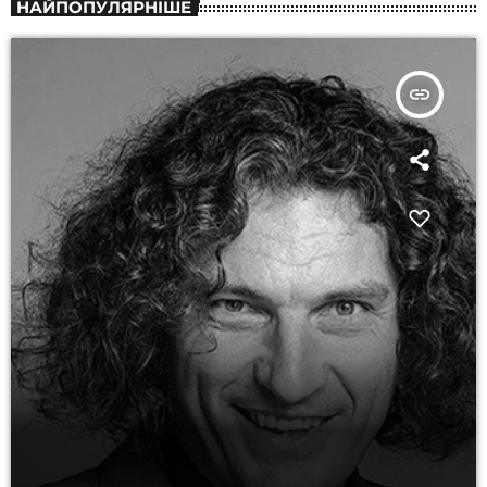
НАЙПОПУЛЯРНІШЕ
insert_link