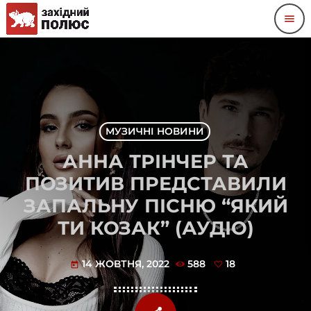
menu
МУЗИЧНІ НОВИНИ
АННА ТРІНЧЕР ТА
ПОЗИТИВ ПРЕДСТАВИЛИ
ЗАПАЛЬНУ ПІСНЮ “ЯКИЙ
ТИ КОЗАК” (АУДІО)
14 ЖОВТНЯ, 2022
588
18
today