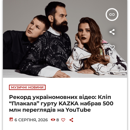
insert_link
МУЗИЧНІ НОВИНИ
Рекорд україномовних відео: Кліп
“Плакала” гурту KAZKA набрав 500
млн переглядів на YouTube
today
6 СЕРПНЯ, 2026
8