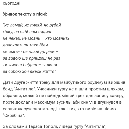
сьогодні.
Уривок тексту з пісні:
“не ламай, не пиляй, не рубай
гілку, на якій сам сидиш
не чекай, не мовчи – хто мовчить
дочекається таки біди
не сміти і не плюй до ріки –
за водою ше прийдеш не раз
ти живеш і підеш – залиши
за собою хоч якесь життя”
Дати друге життя треку для майбутнього роуд-муві вирішив
бенд “Антитіла”. Учасники гурту не пішли простим шляхом,
обравши, може й не найвідоміший трек для запису каверу,
проте доклали максимум зусиль, аби сингл відгукнувся в
серцях як сучасної молоді, так і тих, хто виріс на піснях
“Скрябіна”.
За словами Тараса Тополі, лідера гурту “Антитіла”,