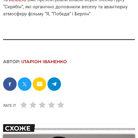
“Скрябін”, які органічно доповнили веселу та авантюрну
атмосферу фільму “Я, “Побєда” і Берлін”.
АВТОР:
ІЛАРІОН ІВАНЕНКО
email
RATE IT
СХОЖЕ