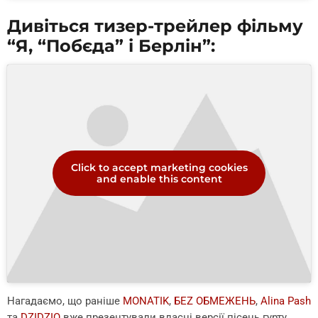
Дивіться тизер-трейлер фільму
“Я, “Побєда” і Берлін”:
Click to accept marketing cookies
and enable this content
Нагадаємо, що раніше
MONATIK
,
БЕZ ОБМЕЖЕНЬ
,
Alina Pash
та
DZIDZIO
вже презентували власні версії пісень гурту