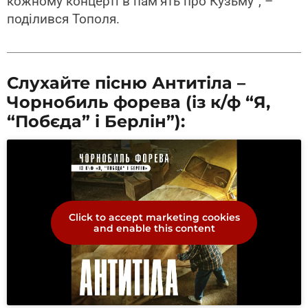
кожному концерті в пам’ять про Кузьму”, –
поділився Тополя.
Слухайте пісню Антитіла –
Чорнобиль форева (із к/ф “Я,
“Побєда” і Берлін”):
Click to accept marketing cookies
and enable this content