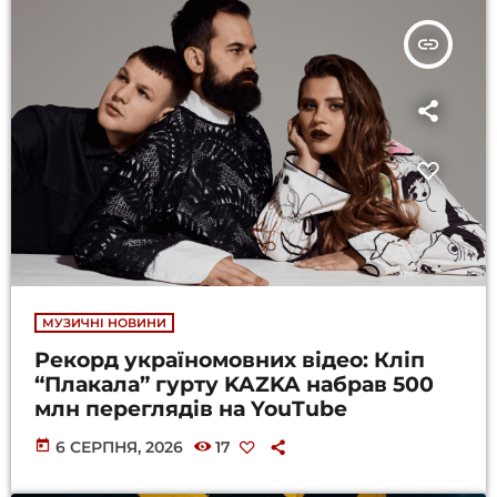
insert_link
МУЗИЧНІ НОВИНИ
Рекорд україномовних відео: Кліп
“Плакала” гурту KAZKA набрав 500
млн переглядів на YouTube
today
6 СЕРПНЯ, 2026
17