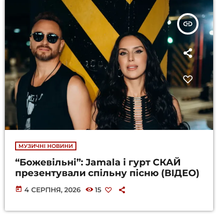
insert_link
МУЗИЧНІ НОВИНИ
“Божевільні”: Jamala і гурт СКАЙ
презентували спільну пісню (ВІДЕО)
today
4 СЕРПНЯ, 2026
15