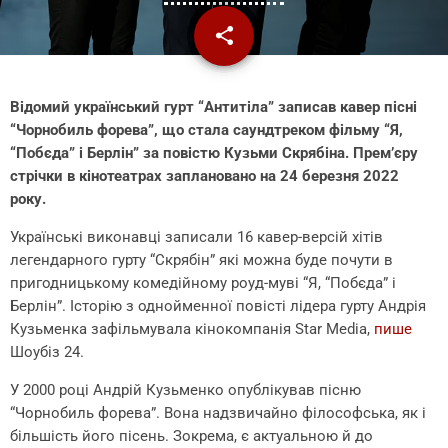
share
email
Відомий український гурт “Антитіла” записав кавер пісні
“Чорнобиль форева”, що стала саундтреком фільму “Я,
“Побєда” і Берлін” за повістю Кузьми Скрябіна. Прем’єру
стрічки в кінотеатрах заплановано на 24 березня 2022
року.
Українські виконавці записали 16 кавер-версій хітів
легендарного гурту “Скрябін” які можна буде почути в
пригодницькому комедійному роуд-муві “Я, “Побєда” і
Берлін”. Історію з однойменної повісті лідера гурту Андрія
Кузьменка зафільмувала кінокомпанія Star Media,
пише
Шоубіз 24.
У 2000 році Андрій Кузьменко опублікував пісню
“Чорнобиль форева”. Вона надзвичайно філософська, як і
більшість його пісень. Зокрема, є актуальною й до