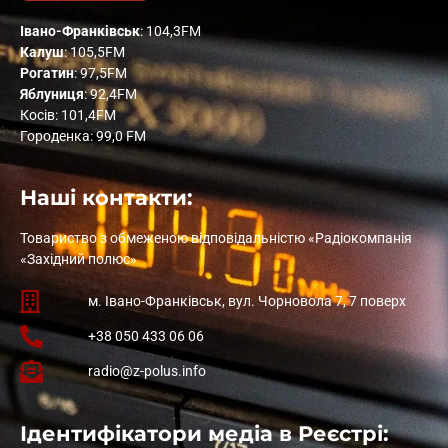
Івано-Франківськ
: 104,3FM
Калуш
: 105,5FM
Рогатин
: 97,5FM
Яблуниця
: 92,4FM
Косів: 101,4FM
Городенка: 99,0 FM
Наші контакти:
Товариство з обмеженою відповідальністю «Радіокомпанія
«Західний полюс»
м. Івано-Франківськ, вул. Чорновола 7, 7 поверх
+38 050 433 06 06
radio@z-polus.info
Ідентифікатори медіа в Реєстрі: