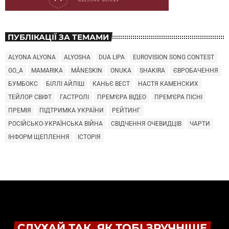
ПУБЛІКАЦІЇ ЗА ТЕМАМИ
ALYONA ALYONA
ALYOSHA
DUA LIPA
EUROVISION SONG CONTEST
GO_A
MAMARIKA
MÅNESKIN
ONUKA
SHAKIRA
ЄВРОБАЧЕННЯ
БУМБОКС
БІЛЛІ АЙЛІШ
КАНЬЄ ВЕСТ
НАСТЯ КАМЕНСКИХ
ТЕЙЛОР СВІФТ
ГАСТРОЛІ
ПРЕМ'ЄРА ВІДЕО
ПРЕМ'ЄРА ПІСНІ
ПРЕМІЯ
ПІДТРИМКА УКРАЇНИ
РЕЙТИНГ
РОСІЙСЬКО-УКРАЇНСЬКА ВІЙНА
СВІДЧЕННЯ ОЧЕВИДЦІВ
ЧАРТИ
ІНФОРМ ЩЕПЛЕННЯ
ІСТОРІЯ
СЛУХАЙ ТАК, ЯК ТОБІ ЗРУЧНІШЕ