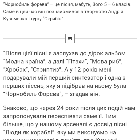
“Чорнобиль форева” – це пісня, мабуть, його 5 – 6 класів.
Саме в цей час він познайомився з творчістю Андрія
Кузьменка і гурту “Скрябін”.
“Після цієї пісні я заслухав до дірок альбом
“Модна країна”, а далі “Птахи”, “Мова риб”,
“Хробак”, “Стриптиз”. А у 12 років мені
подарували мій перший синтезатор і одна з
перших пісень, яку я підібрав на ньому була
“Чорнобиль Форева”, – згадав він.
Знаково, що через 24 роки після цих подій нам
запропонували переспівати саме її. Тим
більше, що у нашому арсеналі є досвід пісні
“Люди як кораблі”, яку ми виконуємо на