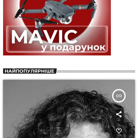
НАЙПОПУЛЯРНІШЕ
insert_link