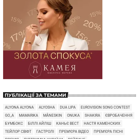
ПУБЛІКАЦІЇ ЗА ТЕМАМИ
ALYONA ALYONA
ALYOSHA
DUA LIPA
EUROVISION SONG CONTEST
GO_A
MAMARIKA
MÅNESKIN
ONUKA
SHAKIRA
ЄВРОБАЧЕННЯ
БУМБОКС
БІЛЛІ АЙЛІШ
КАНЬЄ ВЕСТ
НАСТЯ КАМЕНСКИХ
ТЕЙЛОР СВІФТ
ГАСТРОЛІ
ПРЕМ'ЄРА ВІДЕО
ПРЕМ'ЄРА ПІСНІ