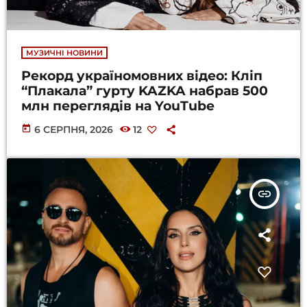
МУЗИЧНІ НОВИНИ
Рекорд україномовних відео: Кліп
“Плакала” гурту KAZKA набрав 500
млн переглядів на YouTube
today
6 СЕРПНЯ, 2026
12
insert_link