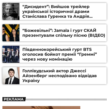
“Дисидент”: Вийшов трейлер
української історичної драми
Станіслава Гуренка та Андрія
Алфьорова (ВІДЕО)
“Божевільні”: Jamala і гурт СКАЙ
презентували спільну пісню (ВІДЕО)
Південнокорейський гурт BTS
оголосив бойкот премії “Греммі”
через нову номінацію
Голлівудський актор Джессі
Айзенберг несподівано відвідав
Україну
РЕКЛАМА