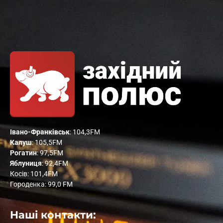
Івано-Франківськ
: 104,3FM
Калуш
: 105,5FM
Рогатин
: 97,5FM
Яблуниця
: 92,4FM
Косів: 101,4FM
Городенка: 99,0 FM
Наші контакти: