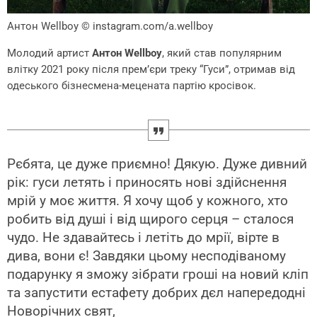
Антон Wellboy
© instagram.com/a.wellboy
Молодий артист
Антон Wellboy
, який став популярним
влітку 2021 року після прем’єри треку “Гуси”, отримав від
одеського бізнесмена-мецената партію кросівок.
Рєбята, це дуже приємно! Дякую. Дуже дивний
рік: гуси летять і приносять нові здійснення
мрій у моє життя. Я хочу щоб у кожного, хто
робить від душі і від щирого серця – сталося
чудо. Не здавайтесь і летіть до мрії, вірте в
дива, вони є! Завдяки цьому несподіваному
подарунку я зможу зібрати гроші на новий кліп
та запустити естафету добрих дєл напередодні
Новорічних свят,