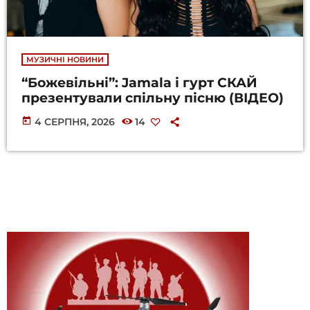
МУЗИЧНІ НОВИНИ
“Божевільні”: Jamala і гурт СКАЙ
презентували спільну пісню (ВІДЕО)
today
4 СЕРПНЯ, 2026
14