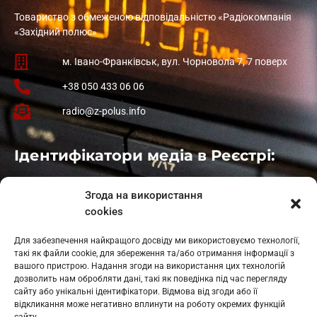
Товариство з обмеженою відповідальністю «Радіокомпанія
«Західний полюс»
м. Івано-Франківськ, вул. Чорновола 7, 7 поверх
+38 050 433 06 06
radio@z-polus.info
Ідентифікатори медіа в Реєстрі:
Івано-Франківськ
: L11-00661
Згода на використання
Калуш
: L11-01410
cookies
Рогатин
: L11-01801
Яблуниця
: L11-01720
Для забезпечення найкращого досвіду ми використовуємо технології,
Косів: L11-01805
такі як файли cookie, для збереження та/або отримання інформації з
Гарасимів: L11-02274
вашого пристрою. Надання згоди на використання цих технологій
дозволить нам обробляти дані, такі як поведінка під час перегляду
сайту або унікальні ідентифікатори. Відмова від згоди або її
відкликання може негативно вплинути на роботу окремих функцій