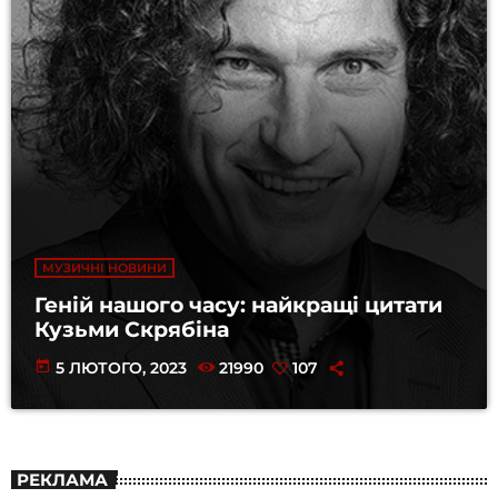
МУЗИЧНІ НОВИНИ
Геній нашого часу: найкращі цитати
Кузьми Скрябіна
today
5 ЛЮТОГО, 2023
21990
107
РЕКЛАМА