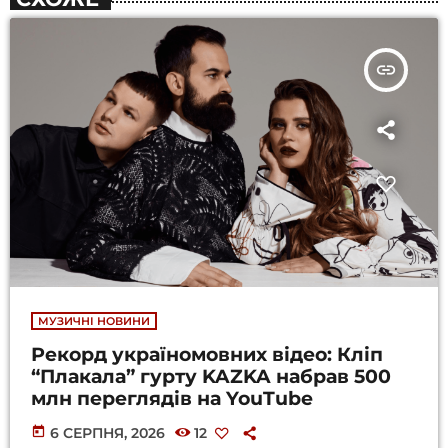
insert_link
МУЗИЧНІ НОВИНИ
Рекорд україномовних відео: Кліп
“Плакала” гурту KAZKA набрав 500
млн переглядів на YouTube
today
6 СЕРПНЯ, 2026
12