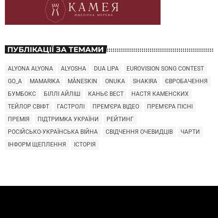
ПУБЛІКАЦІЇ ЗА ТЕМАМИ
ALYONA ALYONA
ALYOSHA
DUA LIPA
EUROVISION SONG CONTEST
GO_A
MAMARIKA
MÅNESKIN
ONUKA
SHAKIRA
ЄВРОБАЧЕННЯ
БУМБОКС
БІЛЛІ АЙЛІШ
КАНЬЄ ВЕСТ
НАСТЯ КАМЕНСКИХ
ТЕЙЛОР СВІФТ
ГАСТРОЛІ
ПРЕМ'ЄРА ВІДЕО
ПРЕМ'ЄРА ПІСНІ
ПРЕМІЯ
ПІДТРИМКА УКРАЇНИ
РЕЙТИНГ
РОСІЙСЬКО-УКРАЇНСЬКА ВІЙНА
СВІДЧЕННЯ ОЧЕВИДЦІВ
ЧАРТИ
ІНФОРМ ЩЕПЛЕННЯ
ІСТОРІЯ