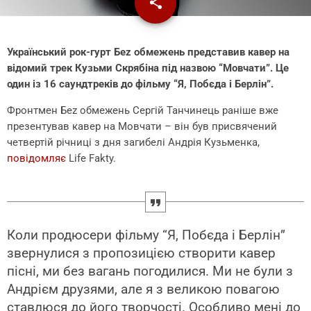
share
email
Український рок-гурт Беz обмежень представив кавер на
відомий трек Кузьми Скрябіна під назвою “Мовчати”. Це
один із 16 саундтреків до фільму “Я, Побєда і Берлін”.
Фронтмен Беz обмежень Сергій Танчинець раніше вже
презентував кавер на Мовчати – він був присвячений
четвертій річниці з дня загибелі Андрія Кузьменка,
повідомляє
Life Fakty.
Коли продюсери фільму “Я, Побєда і Берлін”
звернулися з пропозицією створити кавер
пісні, ми без вагань погодилися. Ми не були з
Андрієм друзями, але я з великою повагою
ставлюся до його творчості. Особливо мені до