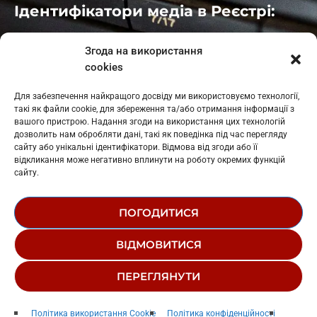
Ідентифікатори медіа в Реєстрі:
Івано-Франківськ
: L11-00661
Згода на використання
Калуш
: L11-01410
cookies
Рогатин
: L11-01801
Яблуниця
: L11-01720
Для забезпечення найкращого досвіду ми використовуємо технології,
Косів: L11-01805
такі як файли cookie, для збереження та/або отримання інформації з
Гарасимів: L11-02274
вашого пристрою. Надання згоди на використання цих технологій
дозволить нам обробляти дані, такі як поведінка під час перегляду
сайту або унікальні ідентифікатори. Відмова від згоди або її
відкликання може негативно вплинути на роботу окремих функцій
сайту.
ПОГОДИТИСЯ
© 1995-2026 РК «ЗАХІДНИЙ ПОЛЮС»
ВІДМОВИТИСЯ
ЛОГОТИП
РЕДАКЦІЙНИЙ СТАТУТ
ПЕРЕГЛЯНУТИ
СТРУКТУРА ВЛАСНОСТІ
Gone Gone Gone
play_arrow
keyboard_arrow_right
Політика використання Cookie
Політика конфіденційності