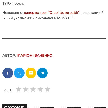
1990-ті роки.
Нещодавно,
кавер на трек “Старі фотографії”
представив й
інший український виконавець MONATIK.
АВТОР:
ІЛАРІОН ІВАНЕНКО
email
RATE IT
СХОЖЕ