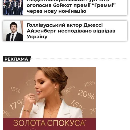
оголосив бойкот премії “Греммі”
через нову номінацію
Голлівудський актор Джессі
Айзенберг несподівано відвідав
Україну
РЕКЛАМА