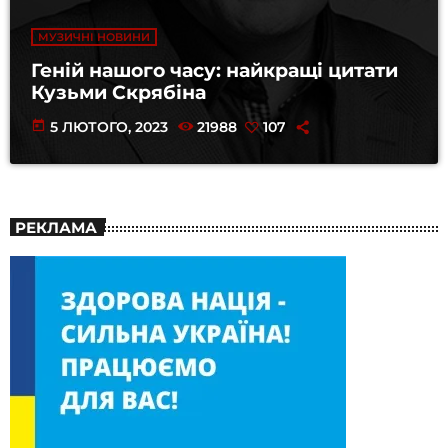
МУЗИЧНІ НОВИНИ
Геній нашого часу: найкращі цитати
Кузьми Скрябіна
today
5 ЛЮТОГО, 2023
21988
107
РЕКЛАМА