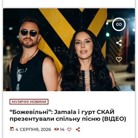
insert_link
МУЗИЧНІ НОВИНИ
“Божевільні”: Jamala і гурт СКАЙ
презентували спільну пісню (ВІДЕО)
today
4 СЕРПНЯ, 2026
14