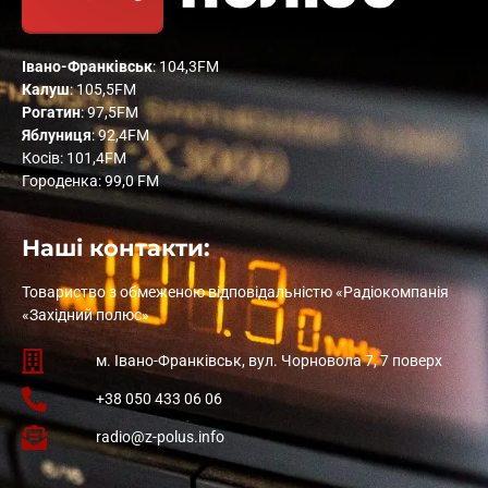
Івано-Франківськ
: 104,3FM
Калуш
: 105,5FM
Рогатин
: 97,5FM
Яблуниця
: 92,4FM
Косів: 101,4FM
Городенка: 99,0 FM
Наші контакти:
Товариство з обмеженою відповідальністю «Радіокомпанія
«Західний полюс»
м. Івано-Франківськ, вул. Чорновола 7, 7 поверх
+38 050 433 06 06
radio@z-polus.info