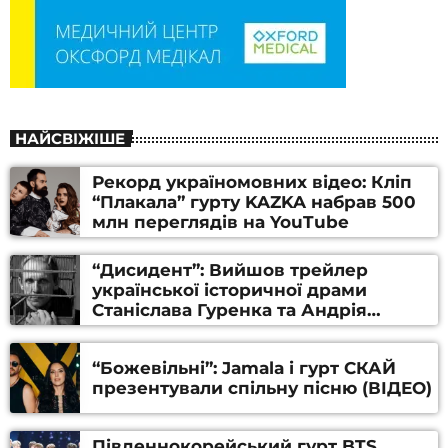
НАЙСВІЖІШЕ
Рекорд україномовних відео: Кліп
“Плакала” гурту KAZKA набрав 500
млн переглядів на YouTube
“Дисидент”: Вийшов трейлер
української історичної драми
Станіслава Гуренка та Андрія
Алфьорова (ВІДЕО)
“Божевільні”: Jamala і гурт СКАЙ
презентували спільну пісню (ВІДЕО)
Південнокорейський гурт BTS