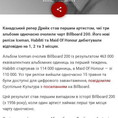
share
email
Канадський репер Дрейк став першим артистом, чиї три
альбоми одночасно очолили чарт Billboard 200. Його нові
релізи Iceman, Habibti та Maid Of Honour дебютували
відповідно на 1, 2 та 3 місцях.
Альбом Iceman очолив Billboard 200 із результатом 463 000
еквівалентних альбомних одиниць за перший тиждень.
Habibti стартував із 114 000 одиниць, а Maid Of Honour — зі
110 000. Усі три релізи вийшли одночасно 15 травня та
були доступні для цифрового завантаження,
повідомляє
Суспільне Культура з
посиланням
на Billboard.
Цей результат став першим випадком в історії Billboard 200
(з 1956 року), коли один артист займає перші три місця
чарту одночасно.