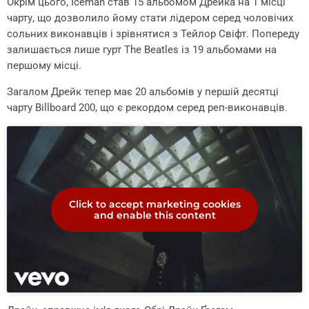
Окрім цього, Iceman став 15 альбомом Дрейка на 1 місці
чарту, що дозволило йому стати лідером серед чоловічих
сольних виконавців і зрівнятися з Тейлор Свіфт. Попереду
залишається лише гурт The Beatles із 19 альбомами на
першому місці.
Загалом Дрейк тепер має 20 альбомів у першій десятці
чарту Billboard 200, що є рекордом серед реп-виконавців.
Click to accept marketing cookies
and enable this content