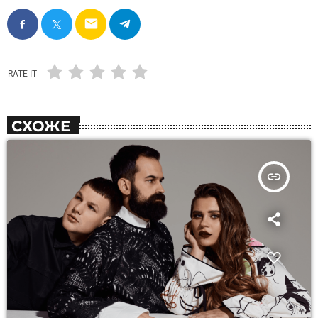
email
RATE IT
СХОЖЕ
insert_link