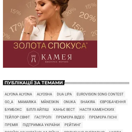
ПУБЛІКАЦІЇ ЗА ТЕМАМИ
ALYONA ALYONA
ALYOSHA
DUA LIPA
EUROVISION SONG CONTEST
GO_A
MAMARIKA
MÅNESKIN
ONUKA
SHAKIRA
ЄВРОБАЧЕННЯ
БУМБОКС
БІЛЛІ АЙЛІШ
КАНЬЄ ВЕСТ
НАСТЯ КАМЕНСКИХ
ТЕЙЛОР СВІФТ
ГАСТРОЛІ
ПРЕМ'ЄРА ВІДЕО
ПРЕМ'ЄРА ПІСНІ
ПРЕМІЯ
ПІДТРИМКА УКРАЇНИ
РЕЙТИНГ