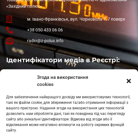
«Західний полюс»
м. Івано-Франківськ, вул. Чорновола 7, 7 поверх
+38 050 433 06 06
radio@z-polus.info
Ідентифікатори медіа в Реєстрі:
Івано-Франківськ
: L11-00661
Згода на використання
Калуш
: L11-01410
cookies
Рогатин
: L11-01801
Яблуниця
: L11-01720
Для забезпечення найкращого досвіду ми використовуємо технології,
Косів: L11-01805
такі як файли cookie, для збереження та/або отримання інформації з
Гарасимів: L11-02274
вашого пристрою. Надання згоди на використання цих технологій
дозволить нам обробляти дані, такі як поведінка під час перегляду
сайту або унікальні ідентифікатори. Відмова від згоди або її
відкликання може негативно вплинути на роботу окремих функцій
сайту.