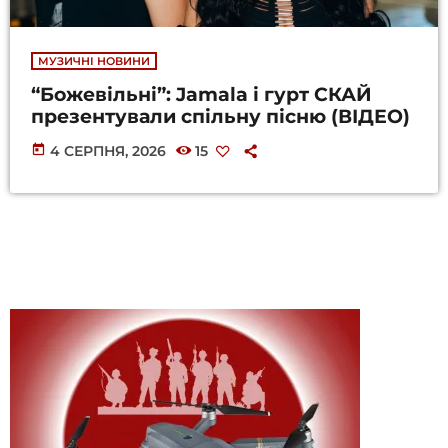
МУЗИЧНІ НОВИНИ
“Божевільні”: Jamala і гурт СКАЙ
презентували спільну пісню (ВІДЕО)
today
4 СЕРПНЯ, 2026
15