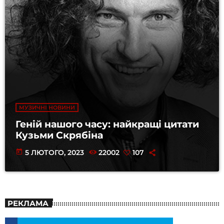
МУЗИЧНІ НОВИНИ
Геній нашого часу: найкращі цитати
Кузьми Скрябіна
today
5 ЛЮТОГО, 2023
22002
107
РЕКЛАМА