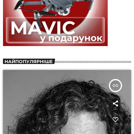
НАЙПОПУЛЯРНІШЕ
insert_link