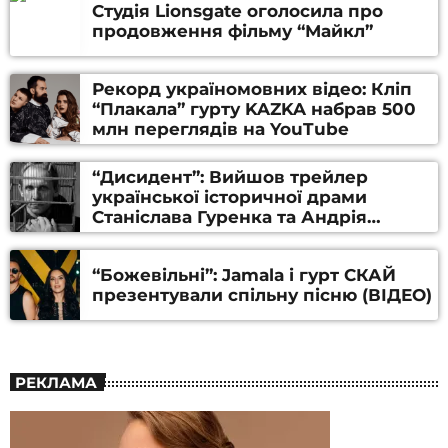
Студія Lionsgate оголосила про
продовження фільму “Майкл”
Рекорд україномовних відео: Кліп
“Плакала” гурту KAZKA набрав 500
млн переглядів на YouTube
“Дисидент”: Вийшов трейлер
української історичної драми
Станіслава Гуренка та Андрія
Алфьорова (ВІДЕО)
“Божевільні”: Jamala і гурт СКАЙ
презентували спільну пісню (ВІДЕО)
РЕКЛАМА