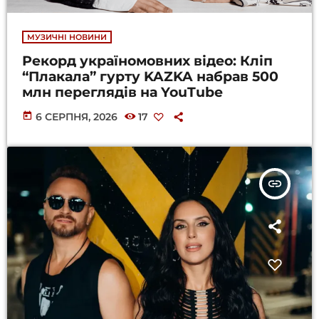
МУЗИЧНІ НОВИНИ
Рекорд україномовних відео: Кліп
“Плакала” гурту KAZKA набрав 500
млн переглядів на YouTube
today
6 СЕРПНЯ, 2026
17
insert_link