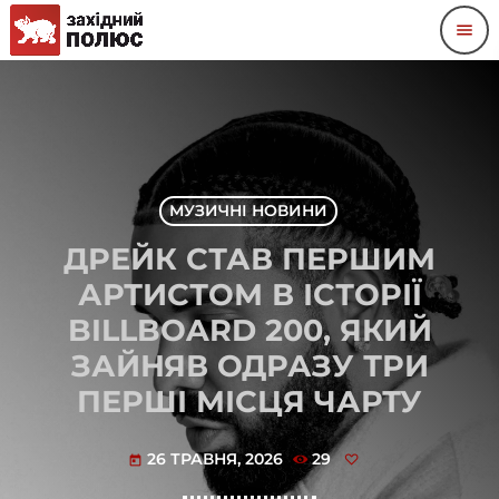
menu
МУЗИЧНІ НОВИНИ
ДРЕЙК СТАВ ПЕРШИМ
АРТИСТОМ В ІСТОРІЇ
BILLBOARD 200, ЯКИЙ
ЗАЙНЯВ ОДРАЗУ ТРИ
ПЕРШІ МІСЦЯ ЧАРТУ
26 ТРАВНЯ, 2026
29
today