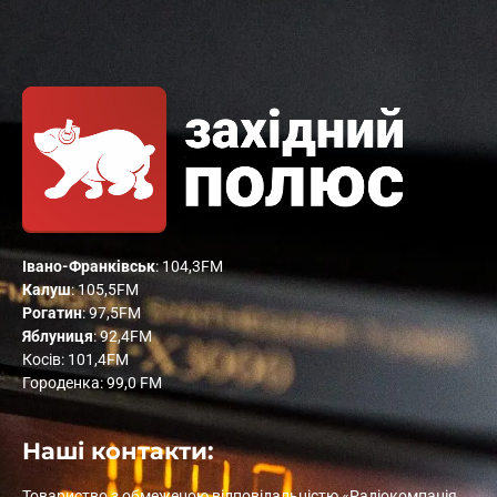
Івано-Франківськ
: 104,3FM
Калуш
: 105,5FM
Рогатин
: 97,5FM
Яблуниця
: 92,4FM
Косів: 101,4FM
Городенка: 99,0 FM
Наші контакти:
Товариство з обмеженою відповідальністю «Радіокомпанія