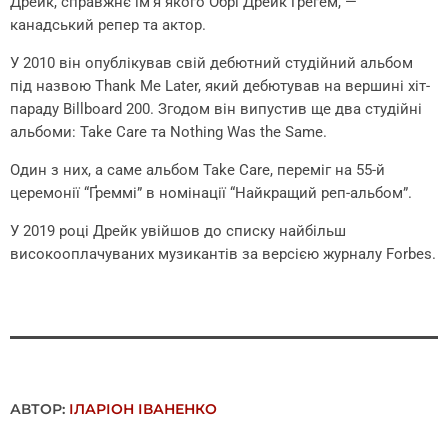
Дрейк, справжнє ім’я якого Обрі Дрейк Ґрегем, —
канадський репер та актор.
У 2010 він опублікував свій дебютний студійний альбом
під назвою Thank Me Later, який дебютував на вершині хіт-
параду Billboard 200. Згодом він випустив ще два студійні
альбоми: Take Care та Nothing Was the Same.
Один з них, а саме альбом Take Care, переміг на 55-й
церемонії “Ґреммі” в номінації “Найкращий реп-альбом”.
У 2019 році Дрейк увійшов до списку найбільш
високооплачуваних музикантів за версією журналу Forbes.
АВТОР:
ІЛАРІОН ІВАНЕНКО