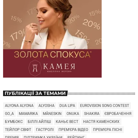
ПУБЛІКАЦІЇ ЗА ТЕМАМИ
ALYONA ALYONA
ALYOSHA
DUA LIPA
EUROVISION SONG CONTEST
GO_A
MAMARIKA
MÅNESKIN
ONUKA
SHAKIRA
ЄВРОБАЧЕННЯ
БУМБОКС
БІЛЛІ АЙЛІШ
КАНЬЄ ВЕСТ
НАСТЯ КАМЕНСКИХ
ТЕЙЛОР СВІФТ
ГАСТРОЛІ
ПРЕМ'ЄРА ВІДЕО
ПРЕМ'ЄРА ПІСНІ
ПРЕМІЯ
ПІДТРИМКА УКРАЇНИ
РЕЙТИНГ