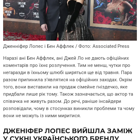
Дженніфер Лопес і Бен Аффлек / Фото: Associated Press
Наразі ані Бен Аффлек, ані Джей Ло не дають офіційних
коментарів про їхнє розлучення. Тим не менш, чутки про
негаразди в їхньому шлюбі ширяться ще від травня. Пара
разом припинила з’являтися на офіційних заходах. Окрім
того, вони виставили на продаж сімейне гніздечко, яке
придбали лише рік тому. Також зазначається, що актор та
співачка не живуть разом. До речі, раніше інсайдери
розповідали, чому в стосунках виникли проблеми та чому
вони не можуть із ними миритися.
ДЖЕНІФЕР ЛОПЕС ВИЙШЛА ЗАМІЖ
У СУКНІ УКРАЇНСЬКОГО БРЕНДУ