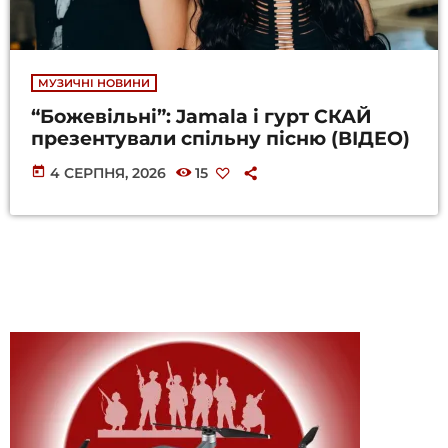
МУЗИЧНІ НОВИНИ
“Божевільні”: Jamala і гурт СКАЙ
презентували спільну пісню (ВІДЕО)
today
4 СЕРПНЯ, 2026
15