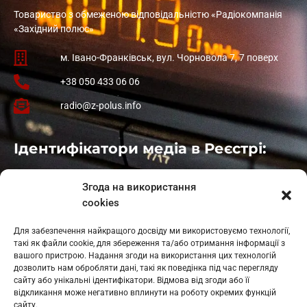
Товариство з обмеженою відповідальністю «Радіокомпанія
«Західний полюс»
м. Івано-Франківськ, вул. Чорновола 7, 7 поверх
+38 050 433 06 06
radio@z-polus.info
Ідентифікатори медіа в Реєстрі:
Івано-Франківськ
: L11-00661
Згода на використання
Калуш
: L11-01410
cookies
Рогатин
: L11-01801
Яблуниця
: L11-01720
Для забезпечення найкращого досвіду ми використовуємо технології,
Косів: L11-01805
такі як файли cookie, для збереження та/або отримання інформації з
Гарасимів: L11-02274
вашого пристрою. Надання згоди на використання цих технологій
дозволить нам обробляти дані, такі як поведінка під час перегляду
сайту або унікальні ідентифікатори. Відмова від згоди або її
відкликання може негативно вплинути на роботу окремих функцій
сайту.