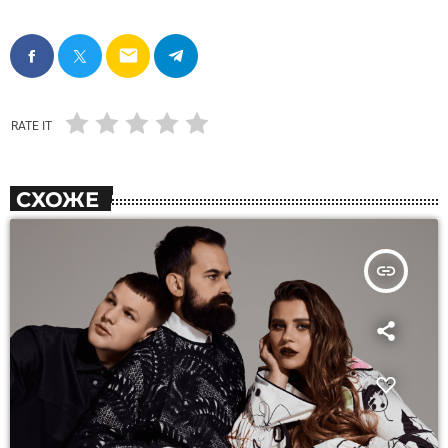
email
RATE IT
СХОЖЕ
insert_link