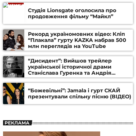
Студія Lionsgate оголосила про
продовження фільму “Майкл”
Рекорд україномовних відео: Кліп
“Плакала” гурту KAZKA набрав 500
млн переглядів на YouTube
“Дисидент”: Вийшов трейлер
української історичної драми
Станіслава Гуренка та Андрія
Алфьорова (ВІДЕО)
“Божевільні”: Jamala і гурт СКАЙ
презентували спільну пісню (ВІДЕО)
РЕКЛАМА