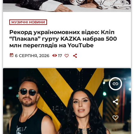
МУЗИЧНІ НОВИНИ
Рекорд україномовних відео: Кліп
“Плакала” гурту KAZKA набрав 500
млн переглядів на YouTube
today
6 СЕРПНЯ, 2026
17
insert_link