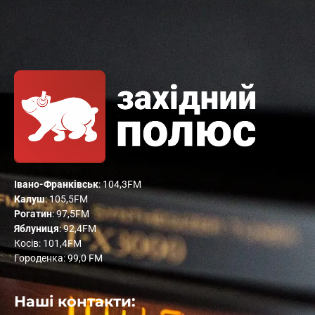
Івано-Франківськ
: 104,3FM
Калуш
: 105,5FM
Рогатин
: 97,5FM
Яблуниця
: 92,4FM
Косів: 101,4FM
Городенка: 99,0 FM
Наші контакти: