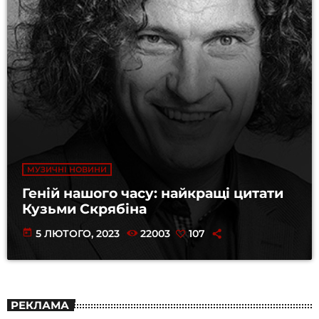
МУЗИЧНІ НОВИНИ
Геній нашого часу: найкращі цитати
Кузьми Скрябіна
today
5 ЛЮТОГО, 2023
22003
107
РЕКЛАМА