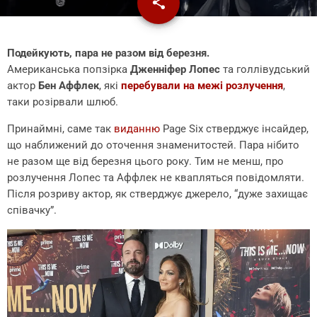
share
email
Подейкують, пара не разом від березня.
Американська попзірка
Дженніфер Лопес
та голлівудський
актор
Бен Аффлек
, які
перебували на межі розлучення
,
таки розірвали шлюб.
Принаймні, саме так
виданню
Page Six стверджує інсайдер,
що наближений до оточення знаменитостей. Пара нібито
не разом ще від березня цього року. Тим не менш, про
розлучення Лопес та Аффлек не квапляться повідомляти.
Після розриву актор, як стверджує джерело, “дуже захищає
співачку”.