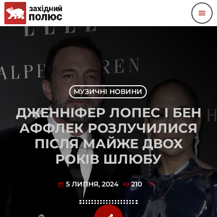
menu
МУЗИЧНІ НОВИНИ
ДЖЕННІФЕР ЛОПЕС І БЕН
АФФЛЕК РОЗЛУЧИЛИСЯ
ПІСЛЯ МАЙЖЕ ДВОХ
РОКІВ ШЛЮБУ
5 ЛИПНЯ, 2024
210
today