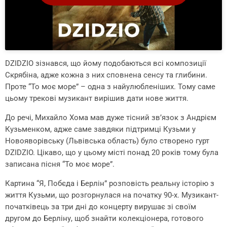
DZIDZIO зізнався, що йому подобаються всі композиції
Скрябіна, адже кожна з них сповнена сенсу та глибини.
Проте “То моє море” – одна з найулюбленіших. Тому саме
цьому трекові музикант вирішив дати нове життя.
До речі, Михайло Хома мав дуже тісний зв’язок з Андрієм
Кузьменком, адже саме завдяки підтримці Кузьми у
Новояворівську (Львівська область) було створено гурт
DZIDZIO. Цікаво, що у цьому місті понад 20 років тому була
записана пісня “То моє море”.
Картина “Я, Побєда і Берлін” розповість реальну історію з
життя Кузьми, що розгорнулася на початку 90-х. Музикант-
початківець за три дні до концерту вирушає зі своїм
другом до Берліну, щоб знайти колекціонера, готового