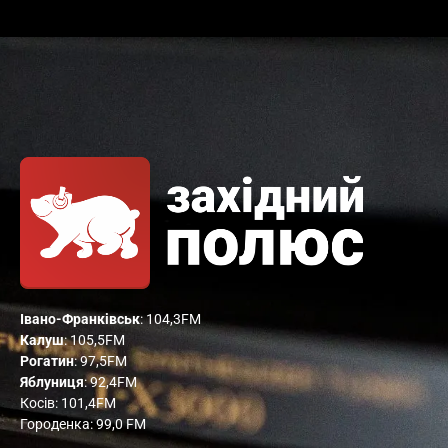
Івано-Франківськ
: 104,3FM
Калуш
: 105,5FM
Рогатин
: 97,5FM
Яблуниця
: 92,4FM
Косів: 101,4FM
Городенка: 99,0 FM