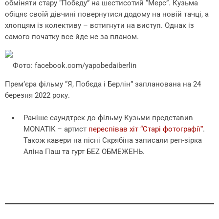
обміняти стару “Побєду” на шестисотий “Мерс”. Кузьма
обіцяє своїй дівчині повернутися додому на новій тачці, а
хлопцям із колективу – встигнути на виступ. Однак із
самого початку все йде не за планом.
Фото: facebook.com/yapobedaiberlin
Прем’єра фільму “Я, Побєда і Берлін” запланована на 24
березня 2022 року.
Раніше саундтрек до фільму Кузьми представив
MONATIK – артист
переспівав хіт “Старі фотографії”
.
Також кавери на пісні Скрябіна записали реп-зірка
Аліна Паш та гурт БЕZ ОБМЕЖЕНЬ.