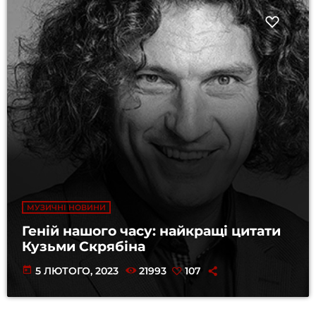
МУЗИЧНІ НОВИНИ
Геній нашого часу: найкращі цитати
Кузьми Скрябіна
today
5 ЛЮТОГО, 2023
21993
107