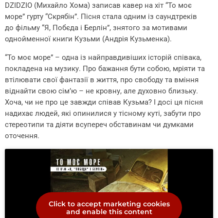
DZIDZIO (Михайло Хома) записав кавер на хіт “То моє
море” гурту “Скрябін”. Пісня стала одним із саундтреків
до фільму “Я, Побєда і Берлін”, знятого за мотивами
однойменної книги Кузьми (Андрія Кузьменка).
“То моє море” – одна із найправдивіших історій співака,
покладена на музику. Про бажання бути собою, мріяти та
втілювати свої фантазії в життя, про свободу та вміння
віднайти свою сім’ю – не кровну, але духовно близьку.
Хоча, чи не про це завжди співав Кузьма? І досі ця пісня
надихає людей, які опинилися у тісному куті, забути про
стереотипи та діяти всупереч обставинам чи думками
оточення.
Click to accept marketing cookies
and enable this content