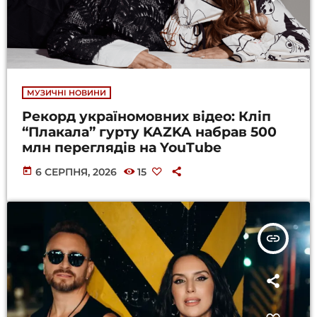
МУЗИЧНІ НОВИНИ
Рекорд україномовних відео: Кліп
“Плакала” гурту KAZKA набрав 500
млн переглядів на YouTube
today
6 СЕРПНЯ, 2026
15
insert_link