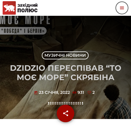
menu
МУЗИЧНІ НОВИНИ
DZIDZIO ПЕРЕСПІВАВ “ТО
МОЄ МОРЕ” СКРЯБІНА
23 СІЧНЯ, 2022
931
2
today
share
email
2