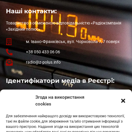
Наші контакти:
Товариство з обмеженою відповідальністю «Радіокомпанія
«Західний полюс»
м. Івано-Франківськ, вул. Чорновола 7, 7 поверх
+38 050 433 06 06
radio@z-polus.info
Ідентифікатори медіа в Реєстрі:
Івано-Франківськ
: L11-00661
Згода на використання
Калуш
: L11-01410
cookies
Рогатин
: L11-01801
Яблуниця
: L11-01720
Для забезпечення найкращого досвіду ми використовуємо технології,
Косів: L11-01805
такі як файли cookie, для збереження та/або отримання інформації з
Гарасимів: L11-02274
вашого пристрою. Надання згоди на використання цих технологій