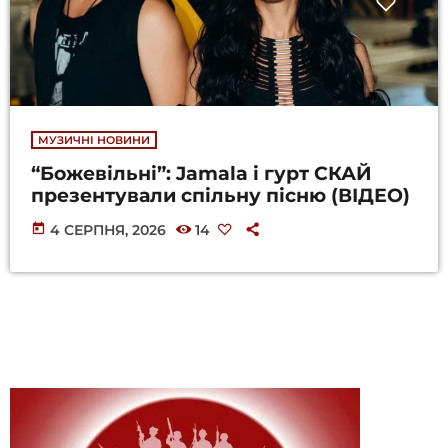
МУЗИЧНІ НОВИНИ
“Божевільні”: Jamala і гурт СКАЙ
презентували спільну пісню (ВІДЕО)
today
4 СЕРПНЯ, 2026
14