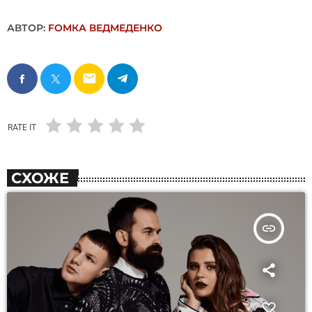
АВТОР:
FОMКА ВЕДМЕДЕНКО
email
RATE IT
СХОЖЕ
insert_link