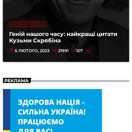
МУЗИЧНІ НОВИНИ
Геній нашого часу: найкращі цитати
Кузьми Скрябіна
today
5 ЛЮТОГО, 2023
21991
107
РЕКЛАМА