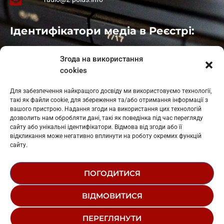
Ідентифікатори медіа в Реєстрі:
Івано-Франківськ
: L11-00661
Згода на використання
Калуш
: L11-01410
cookies
Рогатин
: L11-01801
Яблуниця
: L11-01720
Для забезпечення найкращого досвіду ми використовуємо технології,
Косів: L11-01805
такі як файли cookie, для збереження та/або отримання інформації з
Гарасимів: L11-02274
вашого пристрою. Надання згоди на використання цих технологій
дозволить нам обробляти дані, такі як поведінка під час перегляду
сайту або унікальні ідентифікатори. Відмова від згоди або її
відкликання може негативно вплинути на роботу окремих функцій
сайту.
ПОГОДИТИСЯ
© 1995-2026 РК «ЗАХІДНИЙ ПОЛЮС»
ВІДМОВИТИСЯ
ЛОГОТИП
РЕДАКЦІЙНИЙ СТАТУТ
ПЕРЕГЛЯНУТИ
СТРУКТУРА ВЛАСНОСТІ