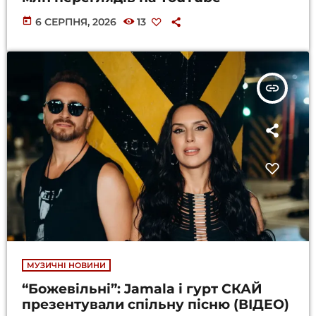
today
6 СЕРПНЯ, 2026
13
insert_link
МУЗИЧНІ НОВИНИ
“Божевільні”: Jamala і гурт СКАЙ
презентували спільну пісню (ВІДЕО)