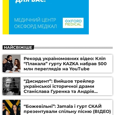
НАЙСВІЖІШЕ
Рекорд україномовних відео: Кліп
“Плакала” гурту KAZKA набрав 500
млн переглядів на YouTube
“Дисидент”: Вийшов трейлер
української історичної драми
Станіслава Гуренка та Андрія
Алфьорова (ВІДЕО)
“Божевільні”: Jamala і гурт СКАЙ
презентували спільну пісню (ВІДЕО)