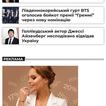
Південнокорейський гурт BTS
оголосив бойкот премії “Греммі”
через нову номінацію
Голлівудський актор Джессі
Айзенберг несподівано відвідав
Україну
РЕКЛАМА