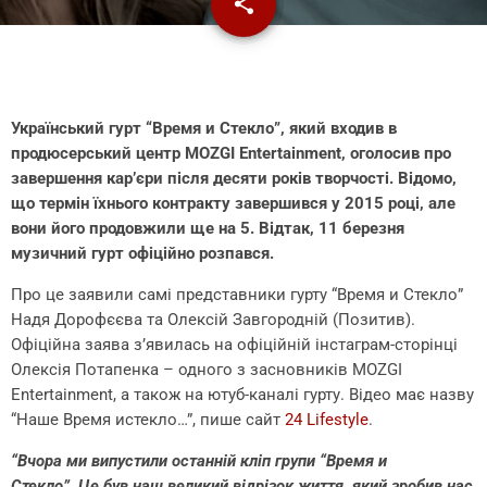
share
email
Український гурт “Время и Стекло”, який входив в
продюсерський центр MOZGI Entertainment, оголосив про
завершення кар’єри після десяти років творчості. Відомо,
що термін їхнього контракту завершився у 2015 році, але
вони його продовжили ще на 5. Відтак, 11 березня
музичний гурт офіційно розпався.
Про це заявили самі представники гурту “Время и Стекло”
Надя Дорофєєва та Олексій Завгородній (Позитив).
Офіційна заява з’явилась на офіційній інстаграм-сторінці
Олексія Потапенка – одного з засновників MOZGI
Entertainment, а також на ютуб-каналі гурту. Відео має назву
“Наше Время истекло…”, пише сайт
24 Lifestyle
.
“Вчора ми випустили останній кліп групи “Время и
Стекло”. Це був наш великий відрізок життя, який зробив нас