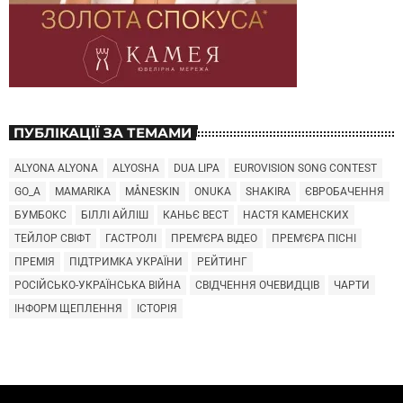
ПУБЛІКАЦІЇ ЗА ТЕМАМИ
ALYONA ALYONA
ALYOSHA
DUA LIPA
EUROVISION SONG CONTEST
GO_A
MAMARIKA
MÅNESKIN
ONUKA
SHAKIRA
ЄВРОБАЧЕННЯ
БУМБОКС
БІЛЛІ АЙЛІШ
КАНЬЄ ВЕСТ
НАСТЯ КАМЕНСКИХ
ТЕЙЛОР СВІФТ
ГАСТРОЛІ
ПРЕМ'ЄРА ВІДЕО
ПРЕМ'ЄРА ПІСНІ
ПРЕМІЯ
ПІДТРИМКА УКРАЇНИ
РЕЙТИНГ
РОСІЙСЬКО-УКРАЇНСЬКА ВІЙНА
СВІДЧЕННЯ ОЧЕВИДЦІВ
ЧАРТИ
ІНФОРМ ЩЕПЛЕННЯ
ІСТОРІЯ