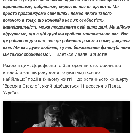
щасливішими, добрішими, виростив нас як артистів. Ми
просто продовжуємо свій шлях і немає нічого такого
поганого в тому, що кожний з нас як особистість,
індивідуальність може продовжити свій шлях далі. Ми дійсно
відчуваємо, що в цій групі ми зробили максимально все. Все
це робилось для вас, все це робилось разом з вами, дякуючи
вам. Ми вас дуже любимо, і у нас божевільний фанклуб, який
ми також обожнюємо”
, – йдеться у заяві артистів.
Разом з цим, Дорофєєва та Завгородній оголосили, що
в найближчі пів року вони готуватимуться до
найбільшої події в їхньому житті – до останнього концерту
“Время и Стекло” , який відбудеться 11 вересня в Палаці
Україна.