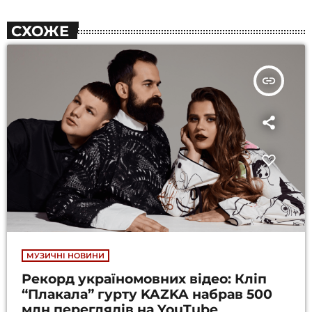
СХОЖЕ
insert_link
МУЗИЧНІ НОВИНИ
Рекорд україномовних відео: Кліп
“Плакала” гурту KAZKA набрав 500
млн переглядів на YouTube