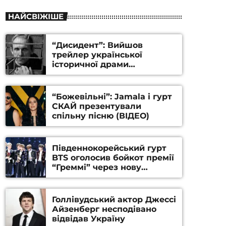
НАЙСВІЖІШЕ
“Дисидент”: Вийшов
трейлер української
історичної драми
Станіслава Гуренка та
Андрія Алфьорова (ВІДЕО)
“Божевільні”: Jamala і гурт
СКАЙ презентували
спільну пісню (ВІДЕО)
Південнокорейський гурт
BTS оголосив бойкот премії
“Греммі” через нову
номінацію
Голлівудський актор Джессі
Айзенберг несподівано
відвідав Україну