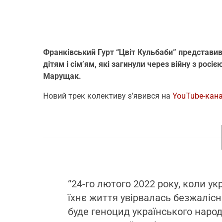
Франківський Гурт “Цвіт Кульбаби” представив 
дітям і сім’ям, які загинули через війну з рос
Марущак.
Новий трек колективу з’явився на
YouTube-кана
“24-го лютого 2022 року, коли ук
їхнє життя увірвалась безжалісна
буде геноцид українського наро