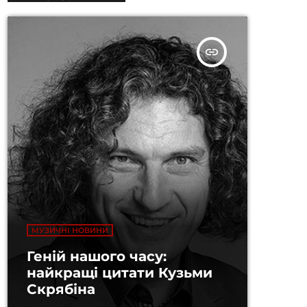
insert_link
МУЗИЧНІ НОВИНИ
Геній нашого часу:
найкращі цитати Кузьми
Скрябіна