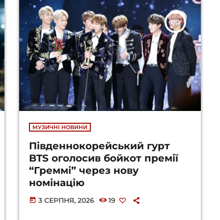
insert_link
МУЗИЧНІ НОВИНИ
Південнокорейський гурт
BTS оголосив бойкот премії
“Греммі” через нову
номінацію
3 СЕРПНЯ, 2026
19
today