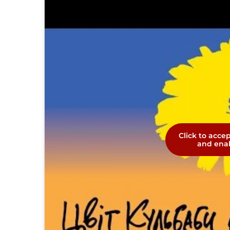
Click to acce
and enab