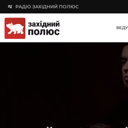
queue_music
РАДІО ЗАХІДНИЙ ПОЛЮС
ВЕДУ