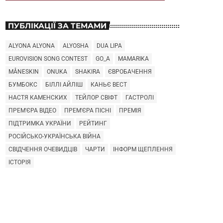
ПУБЛІКАЦІЇ ЗА ТЕМАМИ
ALYONA ALYONA
ALYOSHA
DUA LIPA
EUROVISION SONG CONTEST
GO_A
MAMARIKA
MÅNESKIN
ONUKA
SHAKIRA
ЄВРОБАЧЕННЯ
БУМБОКС
БІЛЛІ АЙЛІШ
КАНЬЄ ВЕСТ
НАСТЯ КАМЕНСКИХ
ТЕЙЛОР СВІФТ
ГАСТРОЛІ
ПРЕМ'ЄРА ВІДЕО
ПРЕМ'ЄРА ПІСНІ
ПРЕМІЯ
ПІДТРИМКА УКРАЇНИ
РЕЙТИНГ
РОСІЙСЬКО-УКРАЇНСЬКА ВІЙНА
СВІДЧЕННЯ ОЧЕВИДЦІВ
ЧАРТИ
ІНФОРМ ЩЕПЛЕННЯ
ІСТОРІЯ