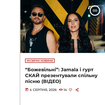
insert_link
МУЗИЧНІ НОВИНИ
“Божевільні”: Jamala і гурт
СКАЙ презентували спільну
пісню (ВІДЕО)
4 СЕРПНЯ, 2026
14
today