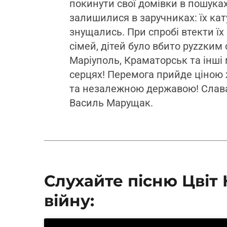
покинути свої домівки в пошуках 
залишилися в заручниках: їх кат
знущались. При спробі втекти їх
сімей, дітей було вбито руzzким 
Маріуполь, Краматорськ та інші 
серцях! Перемога прийде ціною ж
та незалежною державою! Слава 
Василь Марущак.
Слухайте пісню Цвіт 
війну: