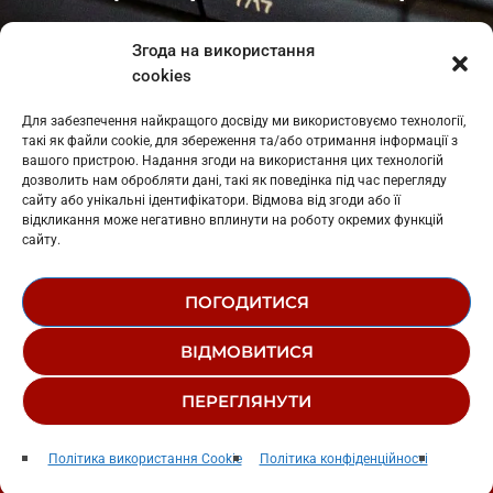
Івано-Франківськ
: L11-00661
Згода на використання
Калуш
: L11-01410
cookies
Рогатин
: L11-01801
Яблуниця
: L11-01720
Для забезпечення найкращого досвіду ми використовуємо технології,
Косів: L11-01805
такі як файли cookie, для збереження та/або отримання інформації з
Гарасимів: L11-02274
вашого пристрою. Надання згоди на використання цих технологій
дозволить нам обробляти дані, такі як поведінка під час перегляду
сайту або унікальні ідентифікатори. Відмова від згоди або її
відкликання може негативно вплинути на роботу окремих функцій
сайту.
ПОГОДИТИСЯ
© 1995-2026 РК «ЗАХІДНИЙ ПОЛЮС»
ВІДМОВИТИСЯ
ЛОГОТИП
РЕДАКЦІЙНИЙ СТАТУТ
ПЕРЕГЛЯНУТИ
СТРУКТУРА ВЛАСНОСТІ
Фанат
play_arrow
keyboard_arrow_right
Політика використання Cookie
Політика конфіденційності
Alena Omargalieva