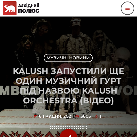
menu
МУЗИЧНІ НОВИНИ
KALUSH ЗАПУСТИЛИ ЩЕ
ОДИН МУЗИЧНИЙ ГУРТ
ПІД НАЗВОЮ KALUSH
ORCHESTRA (ВІДЕО)
6 ГРУДНЯ, 2021
5605
1
today