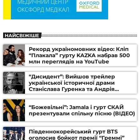
НАЙСВІЖІШЕ
Рекорд україномовних відео: Кліп
“Плакала” гурту KAZKA набрав 500
млн переглядів на YouTube
“Дисидент”: Вийшов трейлер
української історичної драми
Станіслава Гуренка та Андрія
Алфьорова (ВІДЕО)
“Божевільні”: Jamala і гурт СКАЙ
презентували спільну пісню (ВІДЕО)
Південнокорейський гурт BTS
оголосив бойкот премії “Греммі”