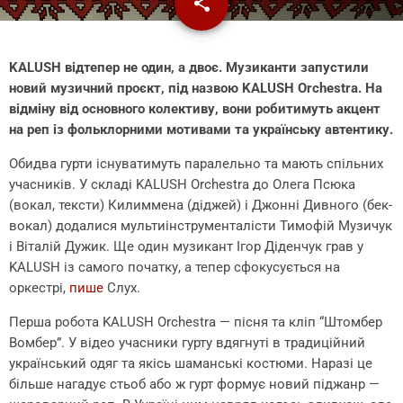
share
email
1
KALUSH відтепер не один, а двоє. Музиканти запустили
новий музичний проєкт, під назвою KALUSH Orchestra. На
відміну від основного колективу, вони робитимуть акцент
на реп із фольклорними мотивами та українську автентику.
Обидва гурти існуватимуть паралельно та мають спільних
учасників. У складі KALUSH Orchestra до Олега Псюка
(вокал, тексти) Килиммена (діджей) і Джонні Дивного (бек-
вокал) додалися мультиінструменталісти Тимофій Музичук
і Віталій Дужик. Ще один музикант Ігор Діденчук грав у
KALUSH із самого початку, а тепер сфокусується на
оркестрі,
пише
Слух.
Перша робота KALUSH Orchestra — пісня та кліп “Штомбер
Вомбер”. У відео учасники гурту вдягнуті в традиційний
український одяг та якісь шаманські костюми. Наразі це
більше нагадує стьоб або ж гурт формує новий піджанр —