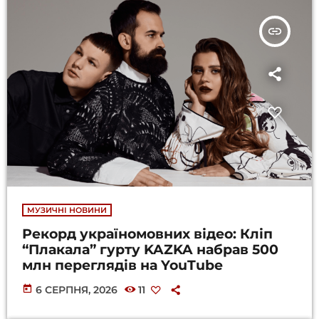
insert_link
МУЗИЧНІ НОВИНИ
Рекорд україномовних відео: Кліп
“Плакала” гурту KAZKA набрав 500
млн переглядів на YouTube
today
6 СЕРПНЯ, 2026
11