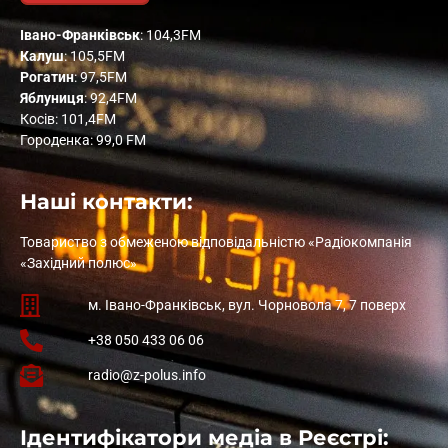
Івано-Франківськ
: 104,3FM
Калуш
: 105,5FM
Рогатин
: 97,5FM
Яблуниця
: 92,4FM
Косів: 101,4FM
Городенка: 99,0 FM
Наші контакти:
Товариство з обмеженою відповідальністю «Радіокомпанія
«Західний полюс»
м. Івано-Франківськ, вул. Чорновола 7, 7 поверх
+38 050 433 06 06
radio@z-polus.info
Ідентифікатори медіа в Реєстрі: