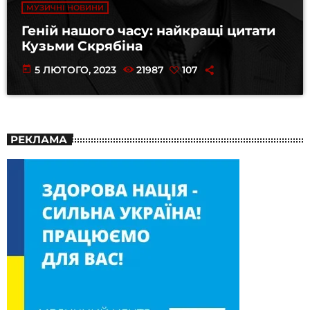
МУЗИЧНІ НОВИНИ
Геній нашого часу: найкращі цитати
Кузьми Скрябіна
today
5 ЛЮТОГО, 2023
21987
107
РЕКЛАМА