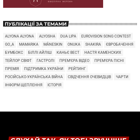
ПУБЛІКАЦІЇ ЗА ТЕМАМИ
ALYONA ALYONA
ALYOSHA
DUA LIPA
EUROVISION SONG CONTEST
GO_A
MAMARIKA
MÅNESKIN
ONUKA
SHAKIRA
ЄВРОБАЧЕННЯ
БУМБОКС
БІЛЛІ АЙЛІШ
КАНЬЄ ВЕСТ
НАСТЯ КАМЕНСКИХ
ТЕЙЛОР СВІФТ
ГАСТРОЛІ
ПРЕМ'ЄРА ВІДЕО
ПРЕМ'ЄРА ПІСНІ
ПРЕМІЯ
ПІДТРИМКА УКРАЇНИ
РЕЙТИНГ
РОСІЙСЬКО-УКРАЇНСЬКА ВІЙНА
СВІДЧЕННЯ ОЧЕВИДЦІВ
ЧАРТИ
ІНФОРМ ЩЕПЛЕННЯ
ІСТОРІЯ