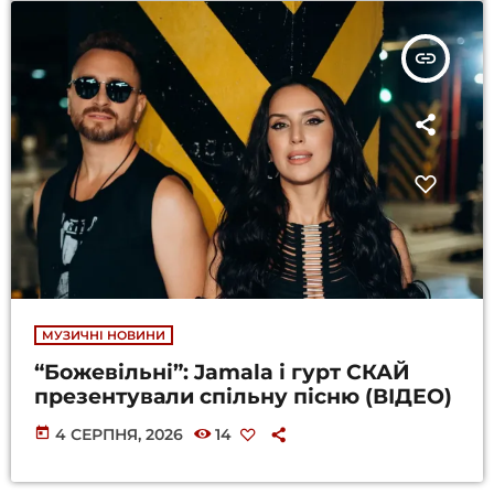
insert_link
МУЗИЧНІ НОВИНИ
“Божевільні”: Jamala і гурт СКАЙ
презентували спільну пісню (ВІДЕО)
today
4 СЕРПНЯ, 2026
14