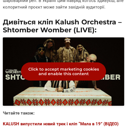
шароварний реп. В Україні цим навряд когось здивуєш, але
колоритний проєкт може зайти західній аудиторії.
Дивіться кліп Kalush Orchestra –
Shtomber Womber (LIVE):
Click to accept marketing cookies
and enable this content
Читайте також:
KALUSH випустили новий трек і кліп “Мала в 19” (ВІДЕО)