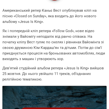
Американський репер Каньє Вест опублікував кліп на
пісню «Closed on Sunday», яка входить до його нового
альбому «Jesus Is King».
Як і попередній кліп репера «Follow God», нове відео
знімали у Вайомігу неподалік від ранчо співака. На
початку кліпу Вест гуляє по скелях і рівнинах Вайомінга зі
своєю дружиною Кім Кардаш’ян та дітьми. Потім до сім’ї
приєднується процесія на броньованих автомобілях, люди
виходять з машин і утворюють хор.
Дев’ятий студійний альбом репера «Jesus Is King» вийшов
25 жовтня. До нього увійшло 11 треків, об’єднаних
релігійною тематикою.