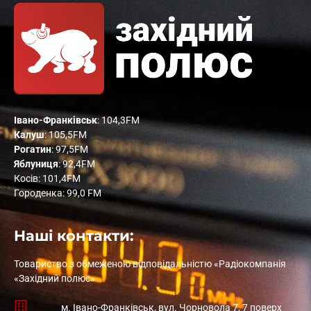
Івано-Франківськ
: 104,3FM
Калуш
: 105,5FM
Рогатин
: 97,5FM
Яблуниця
: 92,4FM
Косів: 101,4FM
Городенка: 99,0 FM
Наші контакти:
Товариство з обмеженою відповідальністю «Радіокомпанія
«Західний полюс»
м. Івано-Франківськ, вул. Чорновола 7, 7 поверх