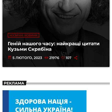
МУЗИЧНІ НОВИНИ
Геній нашого часу: найкращі цитати
Кузьми Скрябіна
today
5 ЛЮТОГО, 2023
21976
107
РЕКЛАМА