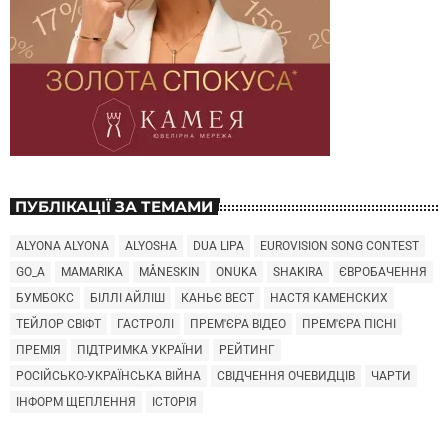
ПУБЛІКАЦІЇ ЗА ТЕМАМИ
ALYONA ALYONA
ALYOSHA
DUA LIPA
EUROVISION SONG CONTEST
GO_A
MAMARIKA
MÅNESKIN
ONUKA
SHAKIRA
ЄВРОБАЧЕННЯ
БУМБОКС
БІЛЛІ АЙЛІШ
КАНЬЄ ВЕСТ
НАСТЯ КАМЕНСКИХ
ТЕЙЛОР СВІФТ
ГАСТРОЛІ
ПРЕМ'ЄРА ВІДЕО
ПРЕМ'ЄРА ПІСНІ
ПРЕМІЯ
ПІДТРИМКА УКРАЇНИ
РЕЙТИНГ
РОСІЙСЬКО-УКРАЇНСЬКА ВІЙНА
СВІДЧЕННЯ ОЧЕВИДЦІВ
ЧАРТИ
ІНФОРМ ЩЕПЛЕННЯ
ІСТОРІЯ