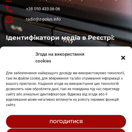
+38 050 433 06 06
radio@z-polus.info
Ідентифікатори медіа в Реєстрі:
Івано-Франківськ
: L11-00661
Згода на використання
Калуш
: L11-01410
cookies
Рогатин
: L11-01801
Яблуниця
: L11-01720
Для забезпечення найкращого досвіду ми використовуємо технології,
Косів: L11-01805
такі як файли cookie, для збереження та/або отримання інформації з
Гарасимів: L11-02274
вашого пристрою. Надання згоди на використання цих технологій
дозволить нам обробляти дані, такі як поведінка під час перегляду
сайту або унікальні ідентифікатори. Відмова від згоди або її
відкликання може негативно вплинути на роботу окремих функцій
сайту.
ПОГОДИТИСЯ
© 1995-2026 РК «ЗАХІДНИЙ ПОЛЮС»