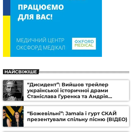
НАЙСВІЖІШЕ
“Дисидент”: Вийшов трейлер
української історичної драми
Станіслава Гуренка та Андрія
Алфьорова (ВІДЕО)
“Божевільні”: Jamala і гурт СКАЙ
презентували спільну пісню (ВІДЕО)