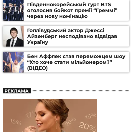
Південнокорейський гурт BTS
оголосив бойкот премії “Греммі”
через нову номінацію
Голлівудський актор Джессі
Айзенберг несподівано відвідав
Україну
Бен Аффлек став переможцем шоу
“Хто хоче стати мільйонером?”
(ВІДЕО)
РЕКЛАМА