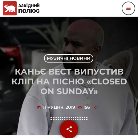
menu
МУЗИЧНІ НОВИНИ
КАНЬЄ ВЕСТ ВИПУСТИВ
КЛІП НА ПІСНЮ «CLOSED
ON SUNDAY»
1 ГРУДНЯ, 2019
156
today
share
email