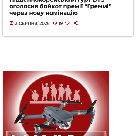
оголосив бойкот премії “Греммі”
через нову номінацію
today
3 СЕРПНЯ, 2026
19