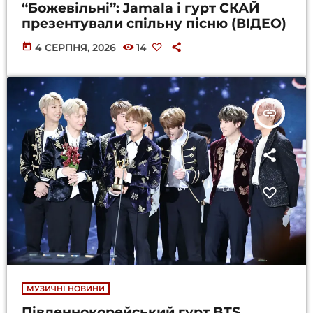
“Божевільні”: Jamala і гурт СКАЙ
презентували спільну пісню (ВІДЕО)
today
4 СЕРПНЯ, 2026
14
insert_link
МУЗИЧНІ НОВИНИ
Південнокорейський гурт BTS