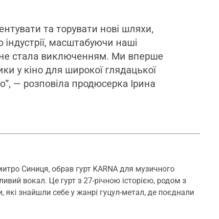
ентувати та торувати нові шляхи,
о індустрії, масштабуючи наші
 не стала виключенням. Ми вперше
и у кіно для широкої глядацької
но”, — розповіла продюсерка Ірина
митро Синиця, обрав гурт KARNA для музичного
ивий вокал. Це гурт з 27-річною історією, родом з
, які знайшли себе у жанрі гуцул-метал, де поєднали