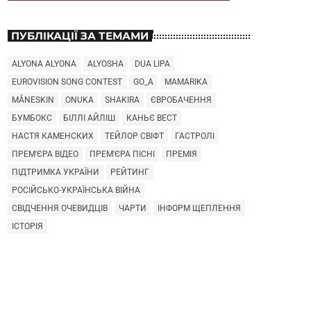
ПУБЛІКАЦІЇ ЗА ТЕМАМИ
ALYONA ALYONA
ALYOSHA
DUA LIPA
EUROVISION SONG CONTEST
GO_A
MAMARIKA
MÅNESKIN
ONUKA
SHAKIRA
ЄВРОБАЧЕННЯ
БУМБОКС
БІЛЛІ АЙЛІШ
КАНЬЄ ВЕСТ
НАСТЯ КАМЕНСКИХ
ТЕЙЛОР СВІФТ
ГАСТРОЛІ
ПРЕМ'ЄРА ВІДЕО
ПРЕМ'ЄРА ПІСНІ
ПРЕМІЯ
ПІДТРИМКА УКРАЇНИ
РЕЙТИНГ
РОСІЙСЬКО-УКРАЇНСЬКА ВІЙНА
СВІДЧЕННЯ ОЧЕВИДЦІВ
ЧАРТИ
ІНФОРМ ЩЕПЛЕННЯ
ІСТОРІЯ