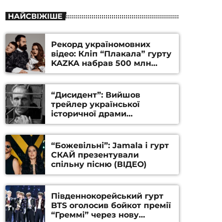
НАЙСВІЖІШЕ
Рекорд україномовних
відео: Кліп “Плакала” гурту
KAZKA набрав 500 млн
переглядів на YouTube
“Дисидент”: Вийшов
трейлер української
історичної драми
Станіслава Гуренка та
Андрія Алфьорова (ВІДЕО)
“Божевільні”: Jamala і гурт
СКАЙ презентували
спільну пісню (ВІДЕО)
Південнокорейський гурт
BTS оголосив бойкот премії
“Греммі” через нову