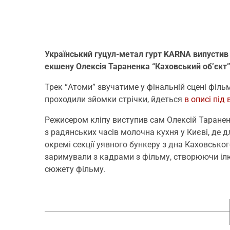
Український гуцул-метал гурт KARNA випустив 
екшену Олексія Тараненка “Каховський об’єкт”
Трек “Атоми” звучатиме у фінальній сцені фільму
проходили зйомки стрічки, йдеться
в описі під
Режисером кліпу виступив сам Олексій Таранен
з радянських часів молочна кухня у Києві, де д
окремі секції уявного бункеру з дна Каховськог
заримували з кадрами з фільму, створюючи іл
сюжету фільму.