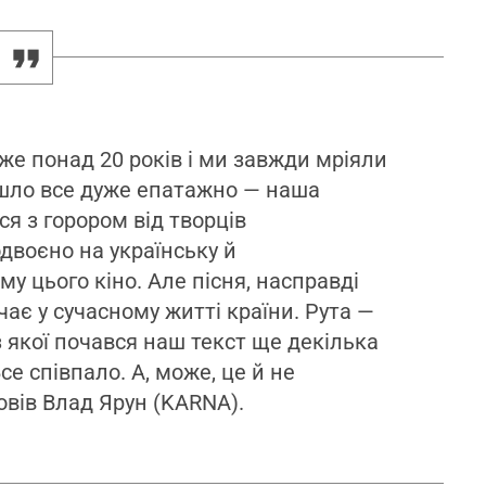
же понад 20 років і ми завжди мріяли
йшло все дуже епатажно — наша
я з горором від творців
одвоєно на українську й
у цього кіно. Але пісня, насправді
чає у сучасному житті країни. Рута —
з якої почався наш текст ще декілька
се співпало. А, може, це й не
повів Влад Ярун (KARNA).