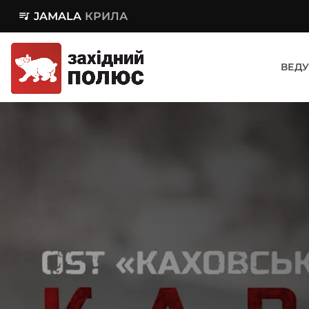
queue_music
JAMALA
КРИЛА
ВЕДУ