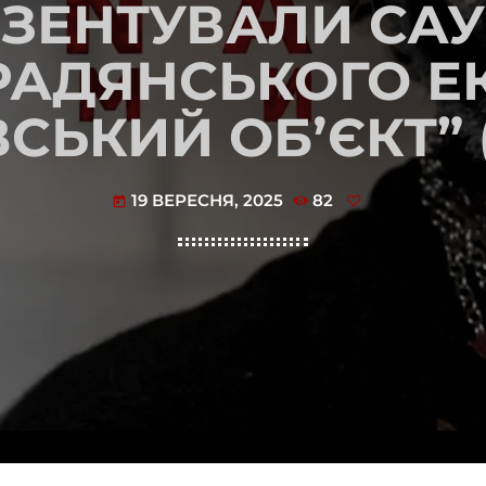
ЕЗЕНТУВАЛИ САУ
РАДЯНСЬКОГО Е
СЬКИЙ ОБʼЄКТ” 
19 ВЕРЕСНЯ, 2025
82
today