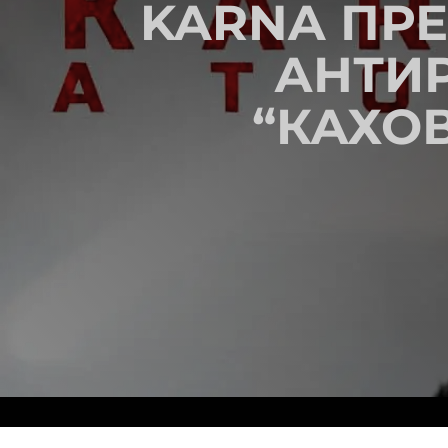
KARNA ПР
АНТИ
“КАХОВ