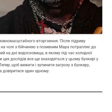
 повномасштабного вторгнення. Після підриву
 на чолі з бійчинею з позивним Мара потрапляє до
й на дні водосховища, в якому під час холодної
и цих дослідів все ще знаходяться у цьому бункері у
Тепер, щоб вижити і зупинити загрозу з бункеру,
а довіритися один одному.