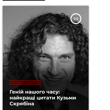
insert_link
МУЗИЧНІ НОВИНИ
Геній нашого часу:
найкращі цитати Кузьми
Скрябіна