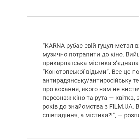
“KARNA рубає свій гуцул-метал в
музично потрапити до кіно. Ви
прикарпатська містика зʼєдналас
“Конотопської відьми”. Все це п
антирадянську/антиросійську тем
про кохання, якого нам не виста
персонаж кіно та рута — квітка, 
років до знайомства з FILM.UA. В
співпадіння, а містика?!”, — роз