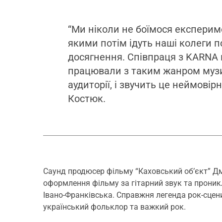
“Ми ніколи не боїмося експерим
якими потім ідуть наші колеги п
досягнення. Співпраця з KARNA
працювали з таким жанром музик
аудиторії, і звучить це неймовір
Костюк.
Саунд продюсер фільму “Каховський об’єкт” Д
оформлення фільму за гітарний звук та проникл
Івано-Франківська. Справжня легенда рок-сцени
український фольклор та важкий рок.