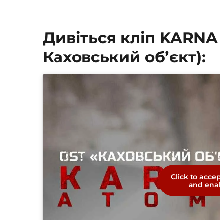
Дивіться кліп KARNA
Каховський обʼєкт):
Click to acce
and enab