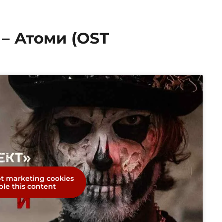
 – Атоми (OST
pt marketing cookies
le this content