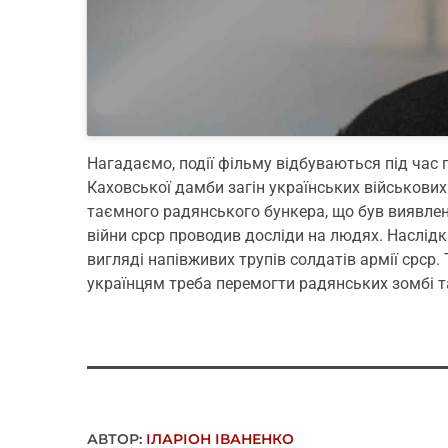
Нагадаємо, події фільму відбуваються під час
Каховської дамби загін українських військових
таємного радянського бункера, що був виявлени
війни срср проводив досліди на людях. Наслідк
вигляді напівживих трупів солдатів армії срср. 
українцям треба перемогти радянських зомбі т
АВТОР:
ІЛАРІОН ІВАНЕНКО