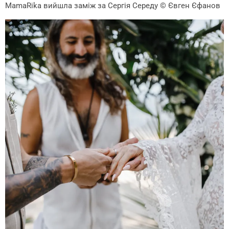
MamaRika вийшла заміж за Сергія Середу
© Євген Єфанов