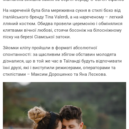
На нареченій була біла мереживна сукня в стилі бохо від
італійського бренду Tina Valerdi, а на нареченому – легкий
лляний костюм. Обидва провели церемонію і обмінялися
клятвами вічної любові, стоячи босоніж на білосніжному
піску на березі Сіамської затоки.
Зйомки кліпу пройшли в форматі абсолютної
спонтанності: за щасливим збігом обставин молодята
дізналися, що в той же час в Таїланді будуть відпочивати
їхні друзі, які і виступили режисерами, операторами та
стилістами – Максим Дорошенко та Яна Лєскова.