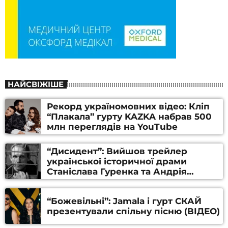
НАЙСВІЖІШЕ
Рекорд україномовних відео: Кліп
“Плакала” гурту KAZKA набрав 500
млн переглядів на YouTube
“Дисидент”: Вийшов трейлер
української історичної драми
Станіслава Гуренка та Андрія
Алфьорова (ВІДЕО)
“Божевільні”: Jamala і гурт СКАЙ
презентували спільну пісню (ВІДЕО)