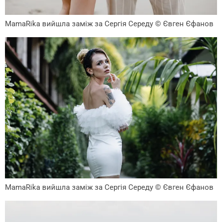
MamaRika вийшла заміж за Сергія Середу
© Євген Єфанов
MamaRika вийшла заміж за Сергія Середу
© Євген Єфанов