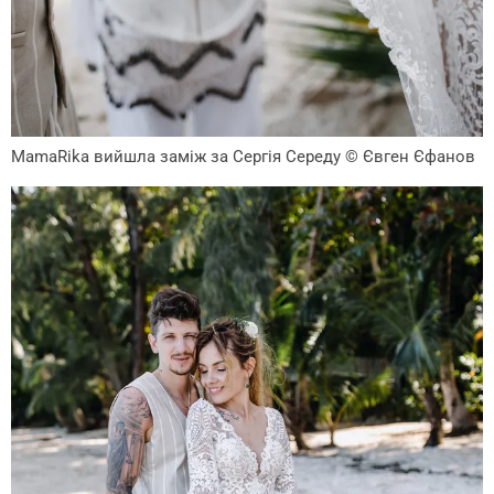
MamaRika вийшла заміж за Сергія Середу
© Євген Єфанов