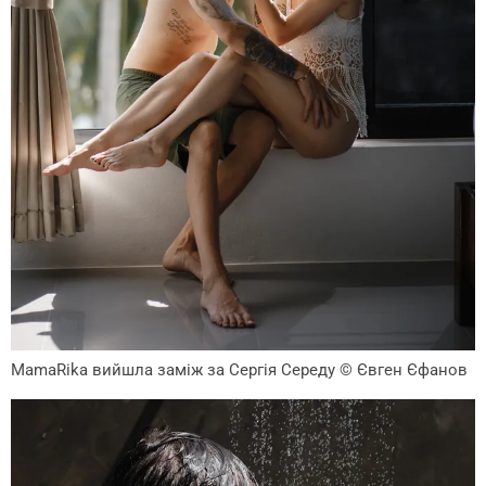
MamaRika вийшла заміж за Сергія Середу
© Євген Єфанов