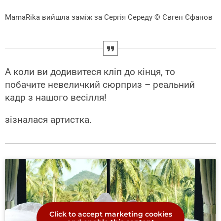
MamaRika вийшла заміж за Сергія Середу
© Євген Єфанов
А коли ви додивитеся кліп до кінця, то
побачите невеличкий сюрприз – реальний
кадр з нашого весілля!
зізналася артистка.
Click to accept marketing cookies