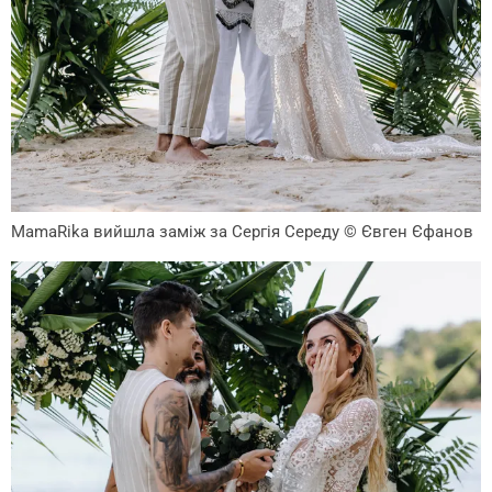
MamaRika вийшла заміж за Сергія Середу
© Євген Єфанов