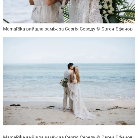
MamaRika вийшла заміж за Сергія Середу
© Євген Єфанов
MamaRika вийшла заміж за Сергія Середу
© Євген Єфанов