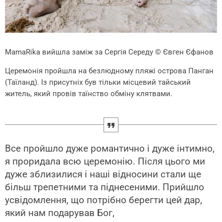
MamaRika вийшла заміж за Сергія Середу
© Євген Єфанов
Церемонія пройшла на безлюдному пляжі острова Панган
(Таїланд). Із присутніх був тільки місцевий тайський
житель, який провів таїнство обміну клятвами.
Все пройшло дуже романтично і дуже інтимно,
я проридала всю церемонію. Після цього ми
дуже зблизилися і наші відносини стали ще
більш трепетними та піднесеними. Прийшло
усвідомлення, що потрібно берегти цей дар,
який нам подарував Бог,