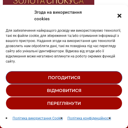
Згода на використання
cookies
Для забезпечення найкращого досвіду ми використовуємо технології,
такі як файли cookie, для збереження та/або отримання інформації з
ПУБЛІКАЦІЇ ЗА ТЕМАМИ
вашого пристрою. Надання згоди на використання цих технологій
дозволить нам обробляти дані, такі як поведінка під час перегляду
ALYONA ALYONA
ALYOSHA
DUA LIPA
EUROVISION SONG CONTEST
сайту або унікальні ідентифікатори. Відмова від згоди або її
GO_A
MAMARIKA
MÅNESKIN
ONUKA
SHAKIRA
ЄВРОБАЧЕННЯ
відкликання може негативно вплинути на роботу окремих функцій
сайту.
БУМБОКС
БІЛЛІ АЙЛІШ
КАНЬЄ ВЕСТ
НАСТЯ КАМЕНСКИХ
ТЕЙЛОР СВІФТ
ГАСТРОЛІ
ПРЕМ'ЄРА ВІДЕО
ПРЕМ'ЄРА ПІСНІ
ПОГОДИТИСЯ
ПРЕМІЯ
ПІДТРИМКА УКРАЇНИ
РЕЙТИНГ
РОСІЙСЬКО-УКРАЇНСЬКА ВІЙНА
СВІДЧЕННЯ ОЧЕВИДЦІВ
ЧАРТИ
ВІДМОВИТИСЯ
ІНФОРМ ЩЕПЛЕННЯ
ІСТОРІЯ
ПЕРЕГЛЯНУТИ
Радіо Західний Полюс
play_arrow
keyboard_arrow_right
Політика використання Cookie
Політика конфіденційності