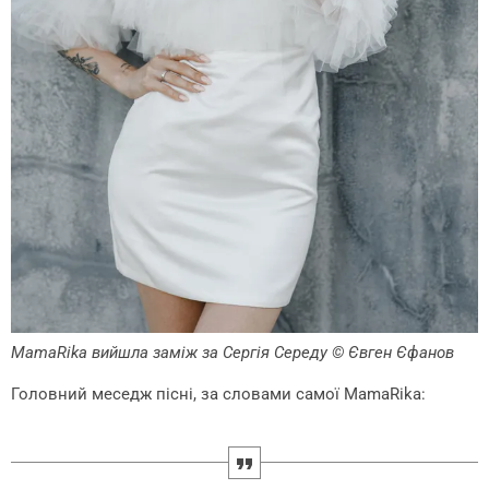
MamaRika вийшла заміж за Сергія Середу
© Євген Єфанов
Головний меседж пісні, за словами самої MamaRika: