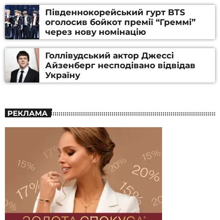
Південнокорейський гурт BTS
оголосив бойкот премії “Греммі”
через нову номінацію
Голлівудський актор Джессі
Айзенберг несподівано відвідав
Україну
РЕКЛАМА