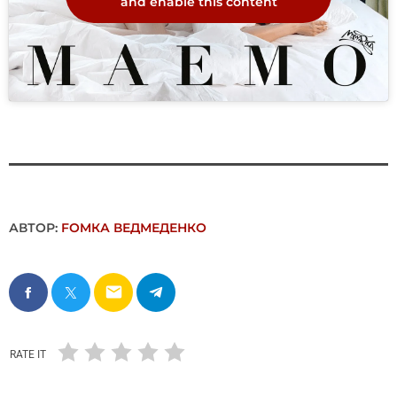
and enable this content
АВТОР:
FОMКА ВЕДМЕДЕНКО
email
RATE IT