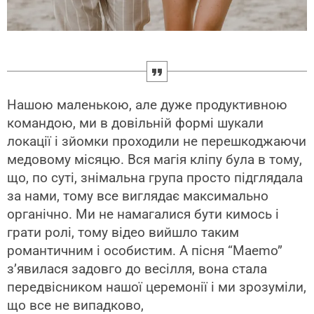
Нашою маленькою, але дуже продуктивною
командою, ми в довільній формі шукали
локації і зйомки проходили не перешкоджаючи
медовому місяцю. Вся магія кліпу була в тому,
що, по суті, знімальна група просто підглядала
за нами, тому все виглядає максимально
органічно. Ми не намагалися бути кимось і
грати ролі, тому відео вийшло таким
романтичним і особистим. А пісня “Maemo”
з’явилася задовго до весілля, вона стала
передвісником нашої церемонії і ми зрозуміли,
що все не випадково,