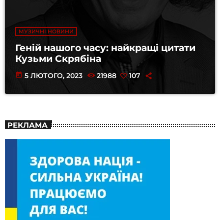
МУЗИЧНІ НОВИНИ
Геній нашого часу: найкращі цитати
Кузьми Скрябіна
today
5 ЛЮТОГО, 2023
21988
107
РЕКЛАМА