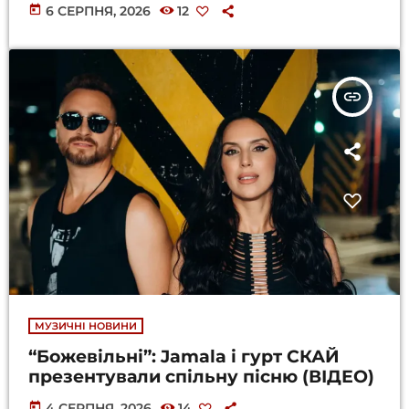
today
6 СЕРПНЯ, 2026
12
insert_link
МУЗИЧНІ НОВИНИ
“Божевільні”: Jamala і гурт СКАЙ
презентували спільну пісню (ВІДЕО)
today
4 СЕРПНЯ, 2026
14