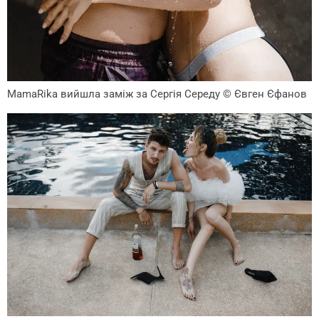
MamaRika вийшла заміж за Сергія Середу
© Євген Єфанов