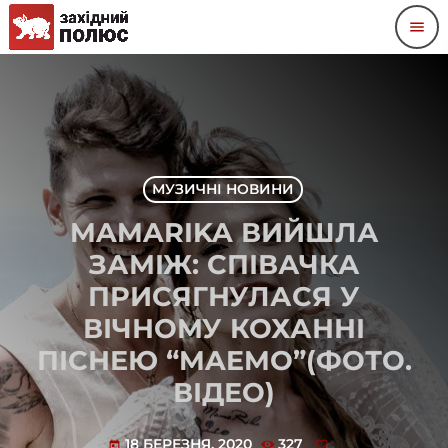
menu
МУЗИЧНІ НОВИНИ
MAMARIKA ВИЙШЛА
ЗАМІЖ: СПІВАЧКА
ПРИСЯГНУЛАСЯ У
ВІЧНОМУ КОХАННІ
ПІСНЕЮ “MAEMO”(ФОТО.
ВІДЕО)
18 БЕРЕЗНЯ, 2020
327
today