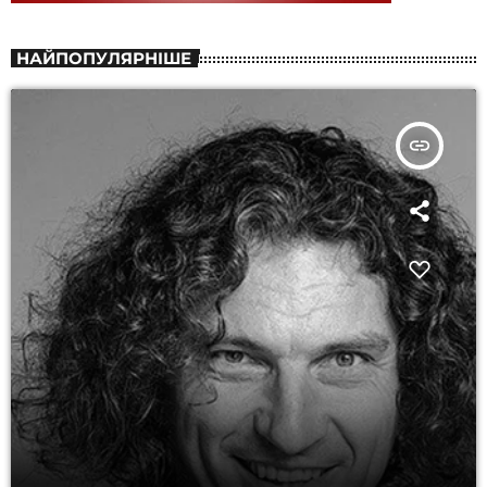
НАЙПОПУЛЯРНІШЕ
insert_link