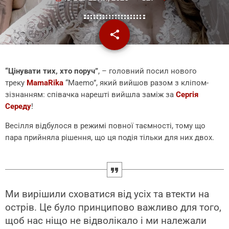
share
email
“Цінувати тих, хто поруч”
, – головний посил нового
треку
MamaRika
“Maemo”, який вийшов разом з кліпом-
зізнанням: співачка нарешті вийшла заміж за
Сергія
Середу
!
Весілля відбулося в режимі повної таємності, тому що
пара прийняла рішення, що ця подія тільки для них двох.
Ми вирішили сховатися від усіх та втекти на
острів. Це було принципово важливо для того,
щоб нас ніщо не відволікало і ми належали