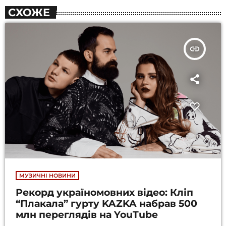
СХОЖЕ
insert_link
МУЗИЧНІ НОВИНИ
Рекорд україномовних відео: Кліп
“Плакала” гурту KAZKA набрав 500
млн переглядів на YouTube