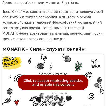
Артист запрем’єрив нову мотиваційну пісню.
Трек “Сила” має концептуальний характер та поєднує у собі
елементи хіп-хопу та попмузики. Крім того, в основі
композиції лежить глибокий філософський мотиваційний
реп та потужна поезія, що притаманні творчості
MONATIK.Через драйвовий, запальний, переможний посил
трек хочеться прослухати ще і ще раз.
MONATIK – Сила – слухати онлайн:
Click to accept marketing cookies
and enable this content