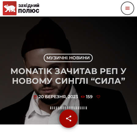
menu
МУЗИЧНІ НОВИНИ
MONATIK ЗАЧИТАВ РЕП У
НОВОМУ СИНГЛІ “СИЛА”
20 БЕРЕЗНЯ, 2023
159
today
share
email