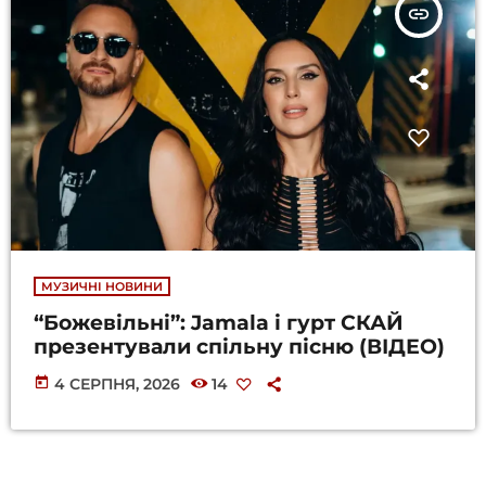
insert_link
МУЗИЧНІ НОВИНИ
“Божевільні”: Jamala і гурт СКАЙ
презентували спільну пісню (ВІДЕО)
today
4 СЕРПНЯ, 2026
14