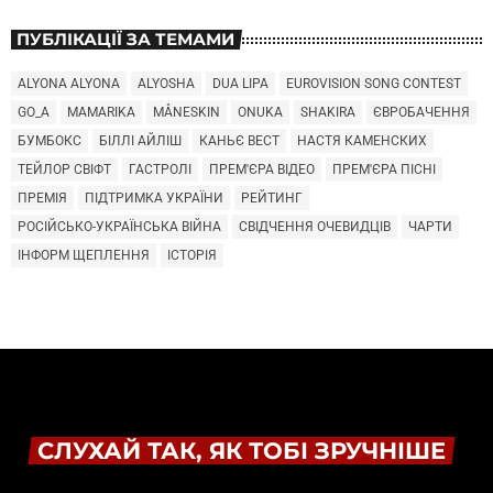
ПУБЛІКАЦІЇ ЗА ТЕМАМИ
ALYONA ALYONA
ALYOSHA
DUA LIPA
EUROVISION SONG CONTEST
GO_A
MAMARIKA
MÅNESKIN
ONUKA
SHAKIRA
ЄВРОБАЧЕННЯ
БУМБОКС
БІЛЛІ АЙЛІШ
КАНЬЄ ВЕСТ
НАСТЯ КАМЕНСКИХ
ТЕЙЛОР СВІФТ
ГАСТРОЛІ
ПРЕМ'ЄРА ВІДЕО
ПРЕМ'ЄРА ПІСНІ
ПРЕМІЯ
ПІДТРИМКА УКРАЇНИ
РЕЙТИНГ
РОСІЙСЬКО-УКРАЇНСЬКА ВІЙНА
СВІДЧЕННЯ ОЧЕВИДЦІВ
ЧАРТИ
ІНФОРМ ЩЕПЛЕННЯ
ІСТОРІЯ
СЛУХАЙ ТАК, ЯК ТОБІ ЗРУЧНІШЕ