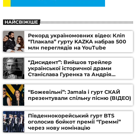
НАЙСВІЖІШЕ
Рекорд україномовних відео: Кліп
“Плакала” гурту KAZKA набрав 500
млн переглядів на YouTube
“Дисидент”: Вийшов трейлер
української історичної драми
Станіслава Гуренка та Андрія
Алфьорова (ВІДЕО)
“Божевільні”: Jamala і гурт СКАЙ
презентували спільну пісню (ВІДЕО)
Південнокорейський гурт BTS
оголосив бойкот премії “Греммі”
через нову номінацію