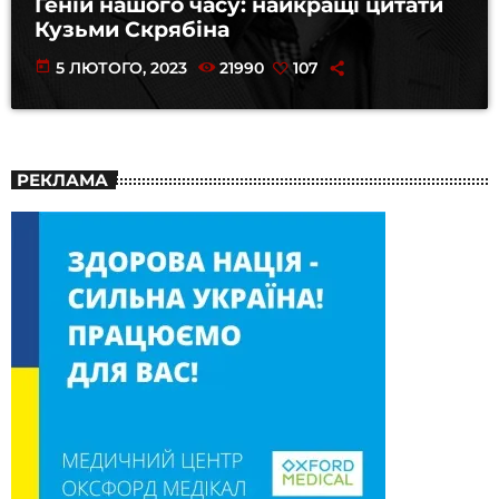
Геній нашого часу: найкращі цитати
Кузьми Скрябіна
today
5 ЛЮТОГО, 2023
21990
107
РЕКЛАМА