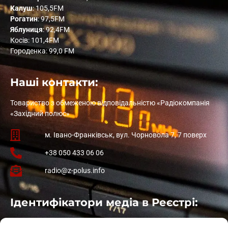
Калуш
: 105,5FM
Рогатин
: 97,5FM
Яблуниця
: 92,4FM
Косів: 101,4FM
Городенка: 99,0 FM
Наші контакти:
Товариство з обмеженою відповідальністю «Радіокомпанія
«Західний полюс»
м. Івано-Франківськ, вул. Чорновола 7, 7 поверх
+38 050 433 06 06
radio@z-polus.info
Ідентифікатори медіа в Реєстрі:
Івано-Франківськ
: L11-00661