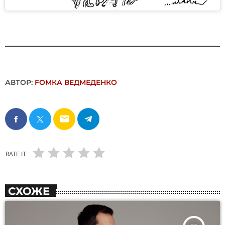
АВТОР:
FОMКА ВЕДМЕДЕНКО
email
RATE IT
СХОЖЕ