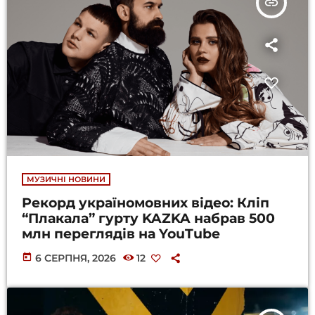
insert_link
МУЗИЧНІ НОВИНИ
Рекорд україномовних відео: Кліп
“Плакала” гурту KAZKA набрав 500
млн переглядів на YouTube
today
6 СЕРПНЯ, 2026
12