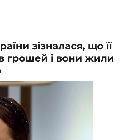
аїни зізналася, що її
ав грошей і вони жили
ю