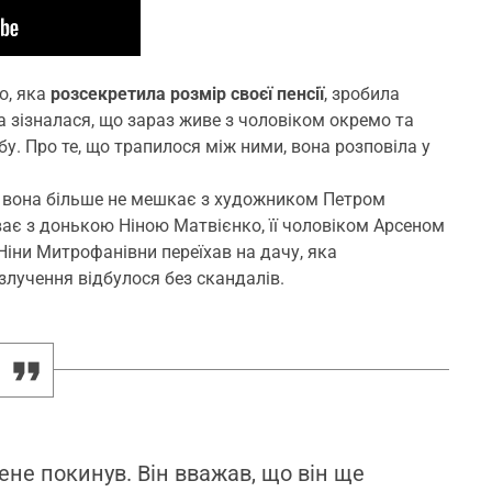
о, яка
розсекретила розмір своєї пенсії
, зробила
а зізналася, що зараз живе з чоловіком окремо та
у. Про те, що трапилося між ними, вона розповіла у
що вона більше не мешкає з художником Петром
ає з донькою Ніною Матвієнко, її чоловіком Арсеном
іни Митрофанівни переїхав на дачу, яка
озлучення відбулося без скандалів.
ене покинув. Він вважав, що він ще