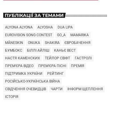
ПУБЛІКАЦІЇ ЗА ТЕМАМИ
ALYONA ALYONA
ALYOSHA
DUA LIPA
EUROVISION SONG CONTEST
GO_A
MAMARIKA
MÅNESKIN
ONUKA
SHAKIRA
ЄВРОБАЧЕННЯ
БУМБОКС
БІЛЛІ АЙЛІШ
КАНЬЄ ВЕСТ
НАСТЯ КАМЕНСКИХ
ТЕЙЛОР СВІФТ
ГАСТРОЛІ
ПРЕМ'ЄРА ВІДЕО
ПРЕМ'ЄРА ПІСНІ
ПРЕМІЯ
ПІДТРИМКА УКРАЇНИ
РЕЙТИНГ
РОСІЙСЬКО-УКРАЇНСЬКА ВІЙНА
СВІДЧЕННЯ ОЧЕВИДЦІВ
ЧАРТИ
ІНФОРМ ЩЕПЛЕННЯ
ІСТОРІЯ