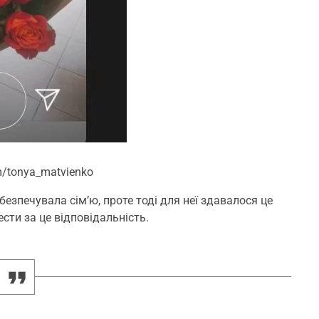
m/tonya_matvienko
езпечувала сім’ю, проте тоді для неї здавалося це
сти за це відповідальність.