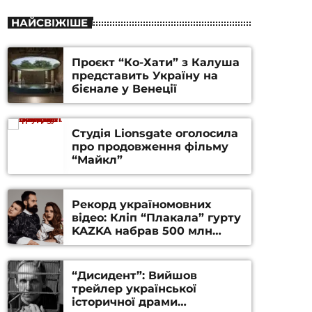
НАЙСВІЖІШЕ
Проєкт “Ко-Хати” з Калуша
представить Україну на
бієнале у Венеції
Студія Lionsgate оголосила
про продовження фільму
“Майкл”
Рекорд україномовних
відео: Кліп “Плакала” гурту
KAZKA набрав 500 млн
переглядів на YouTube
“Дисидент”: Вийшов
трейлер української
історичної драми