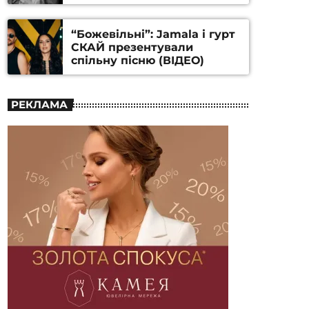
Станіслава Гуренка та
Андрія Алфьорова (ВІДЕО)
“Божевільні”: Jamala і гурт
СКАЙ презентували
спільну пісню (ВІДЕО)
РЕКЛАМА