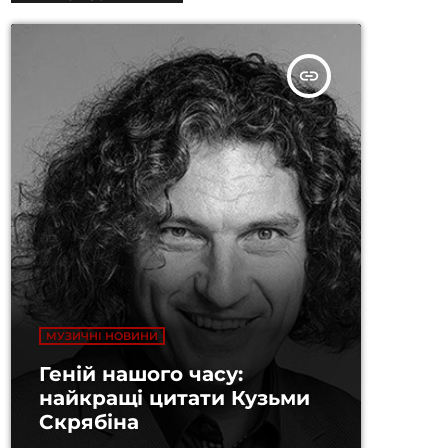
insert_link
МУЗИЧНІ НОВИНИ
Геній нашого часу:
найкращі цитати Кузьми
Скрябіна