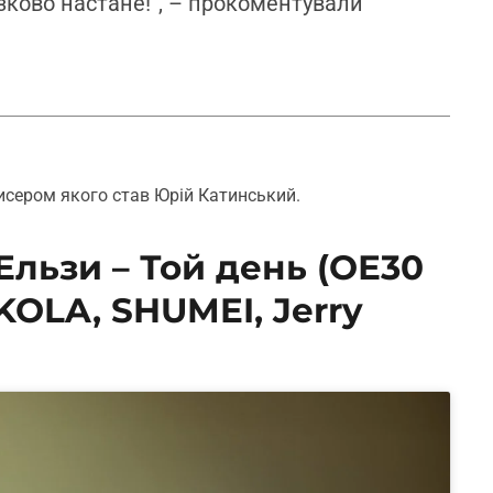
язково настане!”, – прокоментували
исером якого став Юрій Катинський.
Ельзи – Той день (ОЕ30
 KOLA, SHUMEI, Jerry