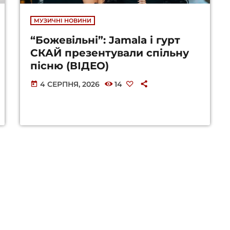
МУЗИЧНІ НОВИНИ
“Божевільні”: Jamala і гурт
СКАЙ презентували спільну
пісню (ВІДЕО)
4 СЕРПНЯ, 2026
14
today