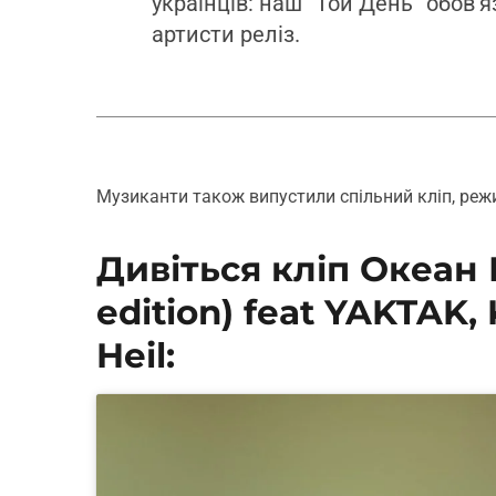
українців: наш “Той День” обов’
артисти реліз.
Музиканти також випустили спільний кліп, реж
Дивіться кліп Океан 
edition) feat YAKTAK,
Heil: