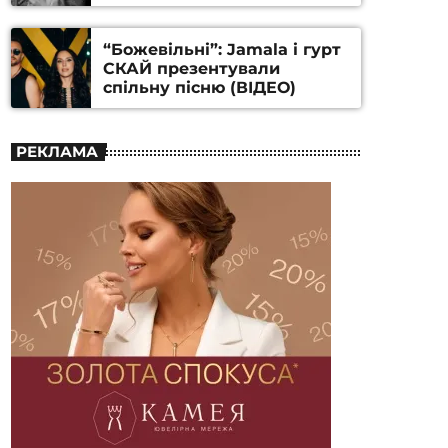
Станіслава Гуренка та
Андрія Алфьорова (ВІДЕО)
“Божевільні”: Jamala і гурт
СКАЙ презентували
спільну пісню (ВІДЕО)
РЕКЛАМА