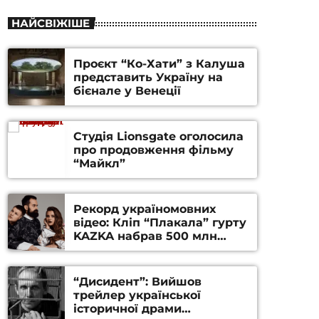
НАЙСВІЖІШЕ
Проєкт “Ко-Хати” з Калуша
представить Україну на
бієнале у Венеції
Студія Lionsgate оголосила
про продовження фільму
“Майкл”
Рекорд україномовних
відео: Кліп “Плакала” гурту
KAZKA набрав 500 млн
переглядів на YouTube
“Дисидент”: Вийшов
трейлер української
історичної драми