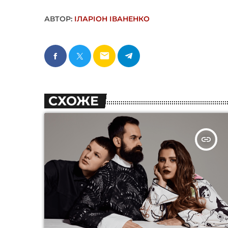
АВТОР:
ІЛАРІОН ІВАНЕНКО
email
СХОЖЕ
insert_link