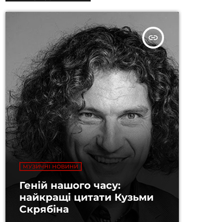
insert_link
МУЗИЧНІ НОВИНИ
Геній нашого часу:
найкращі цитати Кузьми
Скрябіна