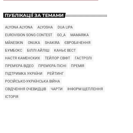
ПУБЛІКАЦІЇ ЗА ТЕМАМИ
ALYONA ALYONA
ALYOSHA
DUA LIPA
EUROVISION SONG CONTEST
GO_A
MAMARIKA
MÅNESKIN
ONUKA
SHAKIRA
ЄВРОБАЧЕННЯ
БУМБОКС
БІЛЛІ АЙЛІШ
КАНЬЄ ВЕСТ
НАСТЯ КАМЕНСКИХ
ТЕЙЛОР СВІФТ
ГАСТРОЛІ
ПРЕМ'ЄРА ВІДЕО
ПРЕМ'ЄРА ПІСНІ
ПРЕМІЯ
ПІДТРИМКА УКРАЇНИ
РЕЙТИНГ
РОСІЙСЬКО-УКРАЇНСЬКА ВІЙНА
СВІДЧЕННЯ ОЧЕВИДЦІВ
ЧАРТИ
ІНФОРМ ЩЕПЛЕННЯ
ІСТОРІЯ