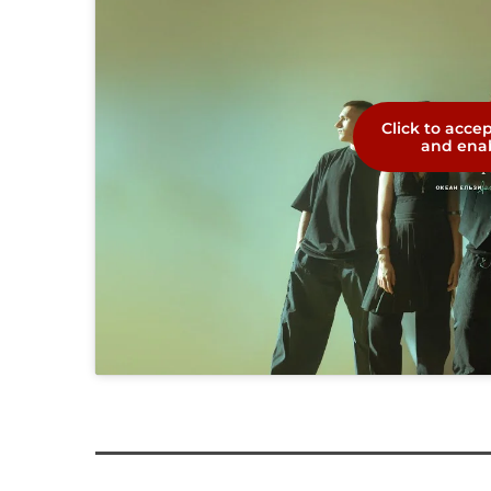
Click to acce
and enab