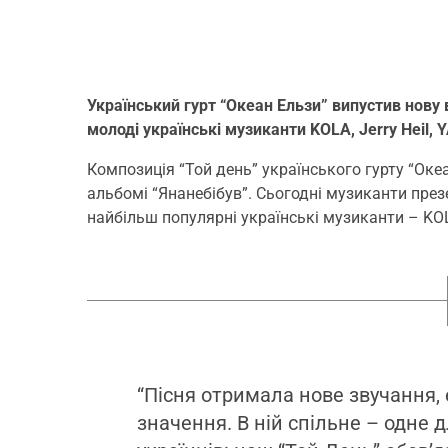
Український гурт “Океан Ельзи” випустив нову в
молоді українські музиканти KOLA, Jerry Heil,
Композиція “Той день” українського гурту “Ок
альбомі “Янанебібув”. Сьогодні музиканти през
найбільш популярні українські музиканти – KOLA
“Пісня отримала нове звучання, 
значення. В ній спільне – одне 