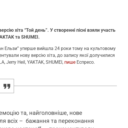
ерсію хіта “Той день”. У створенні пісні взяли участь
 YAKTAK та SHUMEI.
еан Ельзи” уперше вийшла 24 роки тому на культовому
ентували нову версію хіта, до запису якої долучилися
, Jerry Heil, YAKTAK, SHUMEI,
пише
Еспресо.
емоцію та, найголовніше, нове
для всіх – бажання та переконання