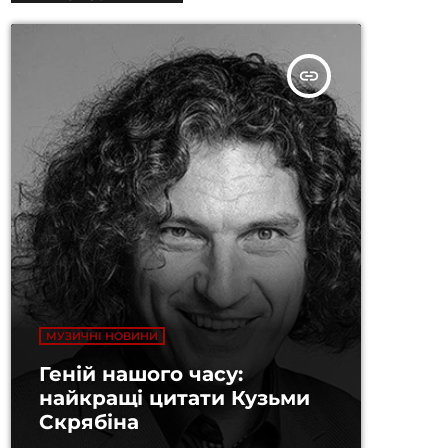
insert_link
МУЗИЧНІ НОВИНИ
Геній нашого часу:
найкращі цитати Кузьми
Скрябіна