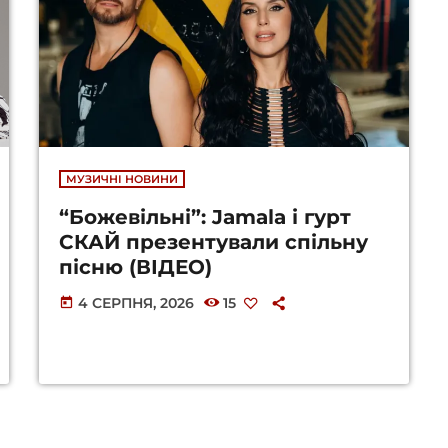
МУЗИЧНІ НОВИНИ
“Божевільні”: Jamala і гурт
СКАЙ презентували спільну
пісню (ВІДЕО)
4 СЕРПНЯ, 2026
15
today