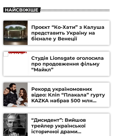
НАЙСВІЖІШЕ
Проєкт “Ко-Хати” з Калуша
представить Україну на
бієнале у Венеції
Студія Lionsgate оголосила
про продовження фільму
“Майкл”
Рекорд україномовних
відео: Кліп “Плакала” гурту
KAZKA набрав 500 млн
переглядів на YouTube
“Дисидент”: Вийшов
трейлер української
історичної драми