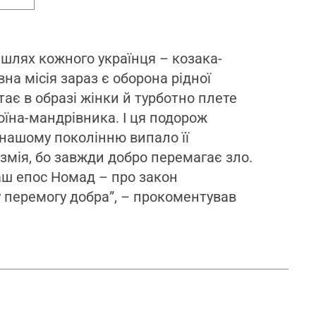
о шлях кожного українця – козака-
на місія зараз є оборона рідної
тає в образі жінки й турботно плете
воїна-мандрівника. І ця подорож
е нашому поколінню випало її
змія, бо завжди добро перемагає зло.
наш епос Номад – про закон
у перемогу добра”, – прокоментував