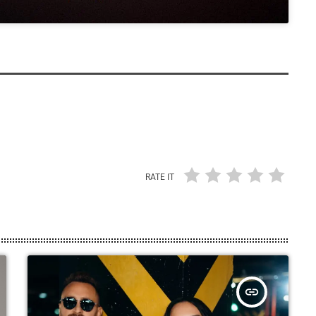
RATE IT
insert_link