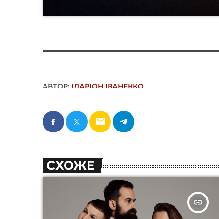
АВТОР:
ІЛАРІОН ІВАНЕНКО
email
СХОЖЕ
insert_link