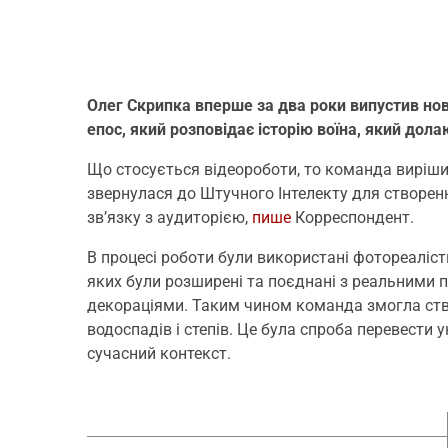
Олег Скрипка вперше за два роки випустив нов
епос, який розповідає історію воїна, який до
Що стосується відеороботи, то команда вирішил
звернулася до Штучного Інтелекту для створен
зв’язку з аудиторією,
пише
Корреспондент.
В процесі роботи були використані фотореалісти
яких були розширені та поєднані з реальними
декораціями. Таким чином команда змогла ство
водоспадів і степів. Це була спроба перевести 
сучасний контекст.