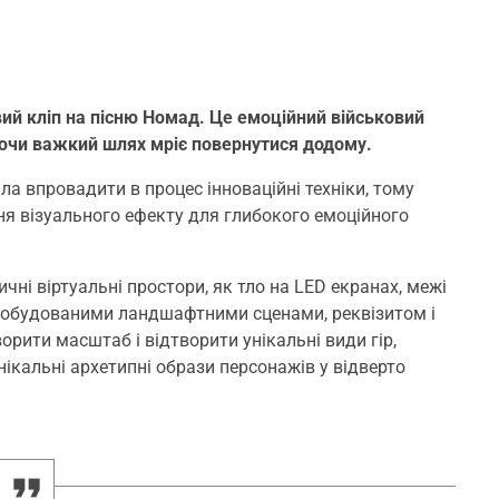
ий кліп на пісню Номад. Це емоційний військовий
лаючи важкий шлях мріє повернутися додому.
а впровадити в процес інноваційні техніки, тому
ня візуального ефекту для глибокого емоційного
чні віртуальні простори, як тло на LED екранах, межі
 побудованими ландшафтними сценами, реквізитом і
рити масштаб і відтворити унікальні види гір,
унікальні архетипні образи персонажів у відверто