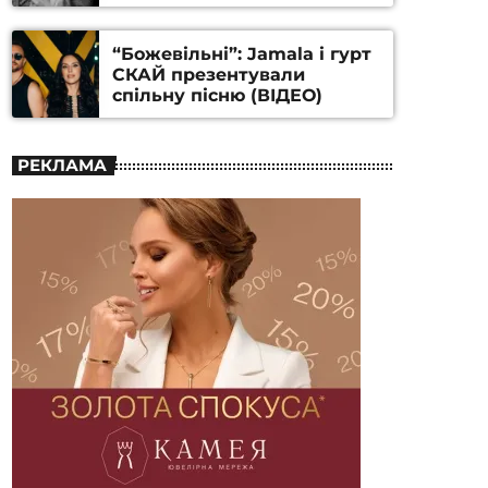
Станіслава Гуренка та
Андрія Алфьорова (ВІДЕО)
“Божевільні”: Jamala і гурт
СКАЙ презентували
спільну пісню (ВІДЕО)
РЕКЛАМА