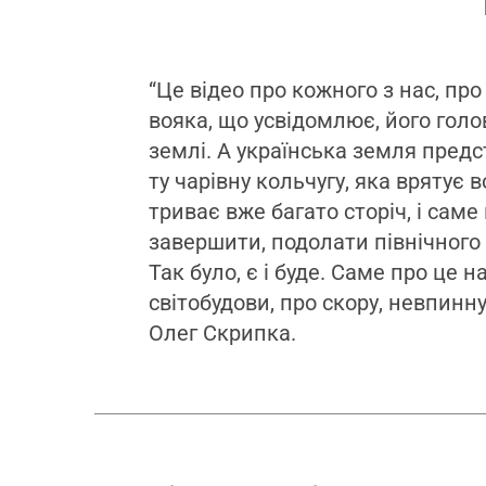
“Це відео про кожного з нас, пр
вояка, що усвідомлює, його голов
землі. А українська земля предс
ту чарівну кольчугу, яка врятує 
триває вже багато сторіч, і сам
завершити, подолати північного 
Так було, є і буде. Саме про це 
світобудови, про скору, невпинн
Олег Скрипка.