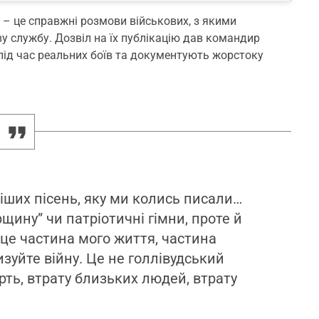
 – це справжні розмови військових, з якими
у службу. Дозвіл на їх публікацію дав командир
 під час реальних боїв та документують жорстоку
ніших пісень, яку ми колись писали…
ину” чи патріотичні гімни, проте й
це частина мого життя, частина
зуйте війну. Це не голлівудський
ерть, втрату близьких людей, втрату