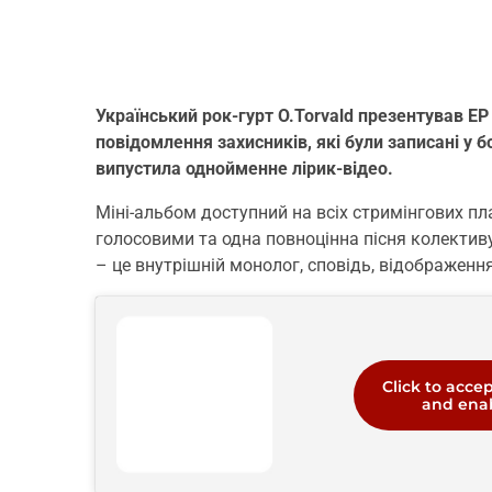
Український рок-гурт O.Torvald презентував EP
повідомлення захисників, які були записані у 
випустила однойменне лірик-відео.
Міні-альбом доступний на всіх стримінгових пл
голосовими та одна повноцінна пісня колективу
– це внутрішній монолог, сповідь, відображенн
Click to acce
and enab