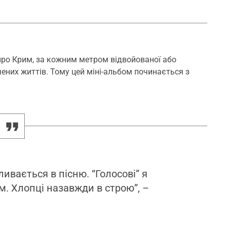
ро Крим, за кожним метром відвойованої або
ачених життів. Тому цей міні-альбом починається з
ливається в пісню. “Голосові” я
. Хлопці назавжди в строю”, –