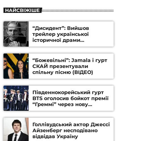
НАЙСВІЖІШЕ
“Дисидент”: Вийшов
трейлер української
історичної драми
Станіслава Гуренка та
Андрія Алфьорова (ВІДЕО)
“Божевільні”: Jamala і гурт
СКАЙ презентували
спільну пісню (ВІДЕО)
Південнокорейський гурт
BTS оголосив бойкот премії
“Греммі” через нову
номінацію
Голлівудський актор Джессі
Айзенберг несподівано
відвідав Україну