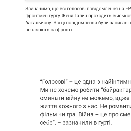
Зазначимо, що всі голосові повідомлення на EP
фронтмен гурту Женя Галич проходить військов
батальйону. Всі ці повідомлення були записані
реальність на фронті.
“Голосові” – це одна з найінтим
Ми не хочемо робити “байрактарщ
оминати війну не можемо, адже 
життя кожного з нас. Не романти
фільм чи гра. Війна – це про см
себе”, – зазначили в гурті.