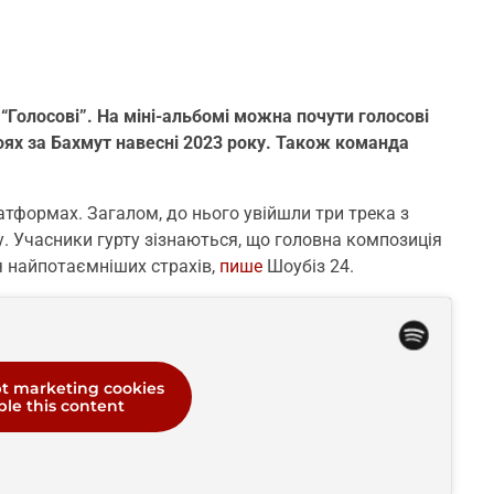
 “Голосові”. На міні-альбомі можна почути голосові
боях за Бахмут навесні 2023 року. Також команда
атформах. Загалом, до нього увійшли три трека з
. Учасники гурту зізнаються, що головна композиція
я найпотаємніших страхів,
пише
Шоубіз 24.
pt marketing cookies
le this content