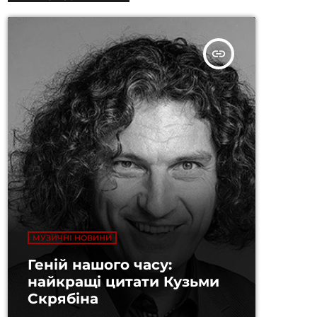
insert_link
МУЗИЧНІ НОВИНИ
Геній нашого часу:
найкращі цитати Кузьми
Скрябіна