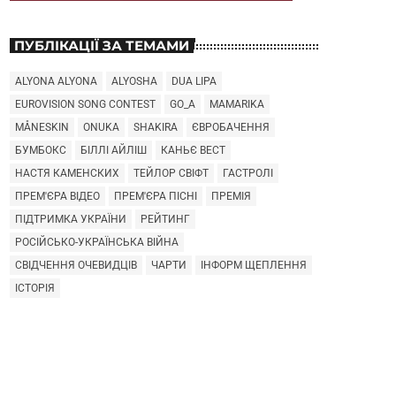
ПУБЛІКАЦІЇ ЗА ТЕМАМИ
ALYONA ALYONA
ALYOSHA
DUA LIPA
EUROVISION SONG CONTEST
GO_A
MAMARIKA
MÅNESKIN
ONUKA
SHAKIRA
ЄВРОБАЧЕННЯ
БУМБОКС
БІЛЛІ АЙЛІШ
КАНЬЄ ВЕСТ
НАСТЯ КАМЕНСКИХ
ТЕЙЛОР СВІФТ
ГАСТРОЛІ
ПРЕМ'ЄРА ВІДЕО
ПРЕМ'ЄРА ПІСНІ
ПРЕМІЯ
ПІДТРИМКА УКРАЇНИ
РЕЙТИНГ
РОСІЙСЬКО-УКРАЇНСЬКА ВІЙНА
СВІДЧЕННЯ ОЧЕВИДЦІВ
ЧАРТИ
ІНФОРМ ЩЕПЛЕННЯ
ІСТОРІЯ