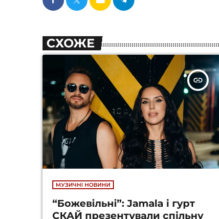
СХОЖЕ
insert_link
МУЗИЧНІ НОВИНИ
“Божевільні”: Jamala і гурт
СКАЙ презентували спільну