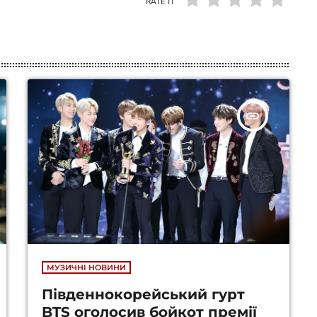
RATE IT
insert_link
МУЗИЧНІ НОВИНИ
Південнокорейський гурт
BTS оголосив бойкот премії