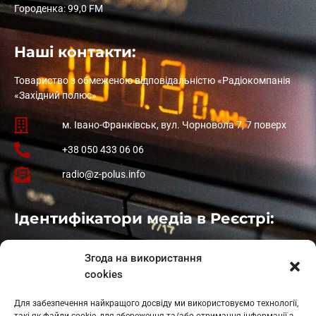
Городенка: 99,0 FM
Наші контакти:
Товариство з обмеженою відповідальністю «Радіокомпанія
«Західний полюс»
м. Івано-Франківськ, вул. Чорновола 7, 7 поверх
+38 050 433 06 06
radio@z-polus.info
Ідентифікатори медіа в Реєстрі:
Івано-Франківськ
: L11-00661
Згода на використання
Калуш
: L11-01410
cookies
Рогатин
: L11-01801
Яблуниця
: L11-01720
Для забезпечення найкращого досвіду ми використовуємо технології,
Косів: L11-01805