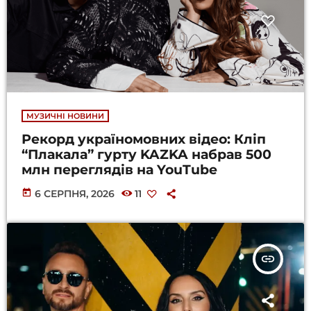
МУЗИЧНІ НОВИНИ
Рекорд україномовних відео: Кліп
“Плакала” гурту KAZKA набрав 500
млн переглядів на YouTube
today
6 СЕРПНЯ, 2026
11
insert_link