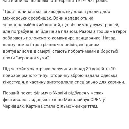
час війни за незалежність України 1917-1921 років.
“Троє” починається зі засідки, яку влаштували двоє
махновських розбишак. Вони нападають на
червоноармійський конвой, що віз чималу суму грошей,
але пограбування йде не за планом. Разом з грошима герої
забирають полоненого командира панцирника. Назад
шляху немає і троє різних чоловіків, які дивом
врятувалися від смерті, стають побратимами в боротьбі
проти “червоної чуми”.
Під час зйомок стрічки залучили понад 30 коней та 10
повозок різного типу. Історичну зброю надала Одеська
кіностудія, а частину виготовляли спеціально для картини.
Перший показ фільму в Україні відбувся у межах
фестивалю глядацького кіно Миколайчук OPEN у
Чернівцях. Картина стала фільмом-закриттям.