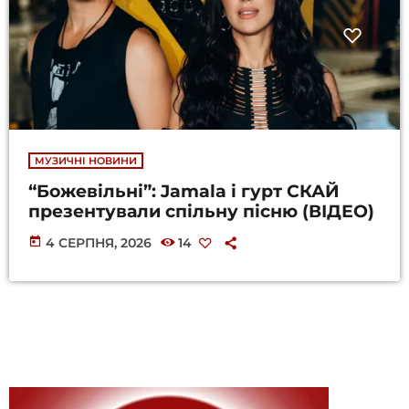
МУЗИЧНІ НОВИНИ
“Божевільні”: Jamala і гурт СКАЙ
презентували спільну пісню (ВІДЕО)
today
4 СЕРПНЯ, 2026
14