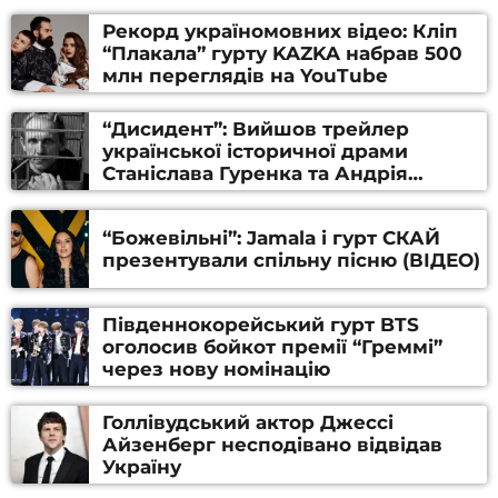
Рекорд україномовних відео: Кліп
“Плакала” гурту KAZKA набрав 500
млн переглядів на YouTube
“Дисидент”: Вийшов трейлер
української історичної драми
Станіслава Гуренка та Андрія
Алфьорова (ВІДЕО)
“Божевільні”: Jamala і гурт СКАЙ
презентували спільну пісню (ВІДЕО)
Південнокорейський гурт BTS
оголосив бойкот премії “Греммі”
через нову номінацію
Голлівудський актор Джессі
Айзенберг несподівано відвідав
Україну