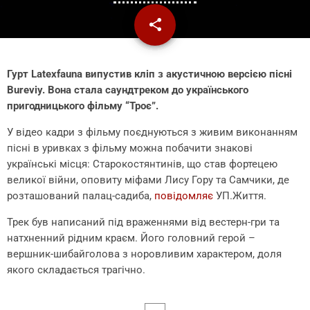
share
email
Гурт Latexfauna випустив кліп з акустичною версією пісні
Bureviy. Вона стала саундтреком до українського
пригодницького фільму “Троє”.
У відео кадри з фільму поєднуються з живим виконанням
пісні в уривках з фільму можна побачити знакові
українські місця: Старокостянтинів, що став фортецею
великої війни, оповиту міфами Лису Гору та Самчики, де
розташований палац-садиба,
повідомляє
УП.Життя.
Трек був написаний під враженнями від вестерн-гри та
натхненний рідним краєм. Його головний герой –
вершник-шибайголова з норовливим характером, доля
якого складається трагічно.