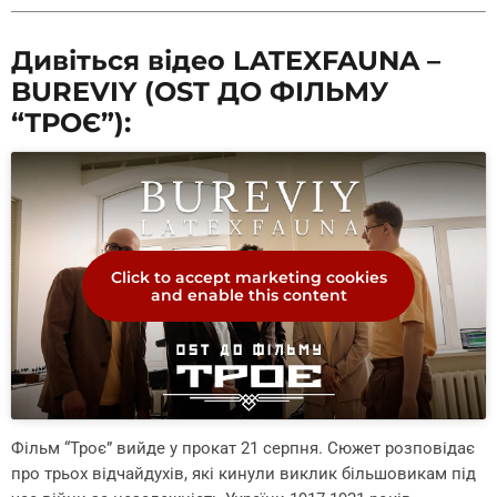
Дивіться відео LATEXFAUNA –
BUREVIY (OST ДО ФІЛЬМУ
“ТРОЄ”):
Click to accept marketing cookies
and enable this content
Фільм “Троє” вийде у прокат 21 серпня. Сюжет розповідає
про трьох відчайдухів, які кинули виклик більшовикам під