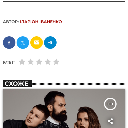
АВТОР:
ІЛАРІОН ІВАНЕНКО
email
RATE IT
СХОЖЕ
insert_link