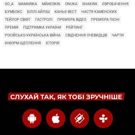
GO_A
MAMARIKA
MÅNESKIN
ONUKA
SHAKIRA
ЄВРОБАЧЕННЯ
БУМБОКС
БІЛЛІ АЙЛІШ
КАНЬЄ ВЕСТ
НАСТЯ КАМЕНСКИХ
ТЕЙЛОР СВІФТ
ГАСТРОЛІ
ПРЕМ'ЄРА ВІДЕО
ПРЕМ'ЄРА ПІСНІ
ПРЕМІЯ
ПІДТРИМКА УКРАЇНИ
РЕЙТИНГ
РОСІЙСЬКО-УКРАЇНСЬКА ВІЙНА
СВІДЧЕННЯ ОЧЕВИДЦІВ
ЧАРТИ
ІНФОРМ ЩЕПЛЕННЯ
ІСТОРІЯ
СЛУХАЙ ТАК, ЯК ТОБІ ЗРУЧНІШЕ