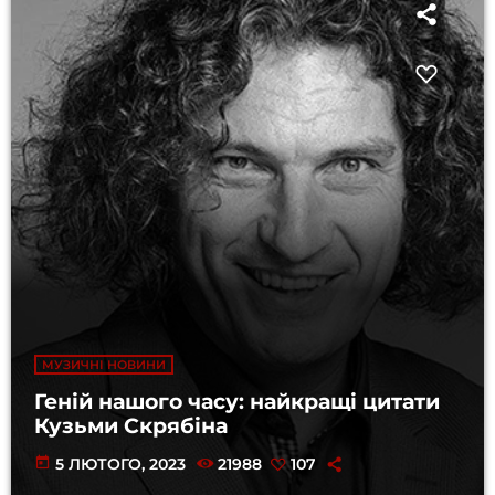
МУЗИЧНІ НОВИНИ
Геній нашого часу: найкращі цитати
Кузьми Скрябіна
today
5 ЛЮТОГО, 2023
21988
107