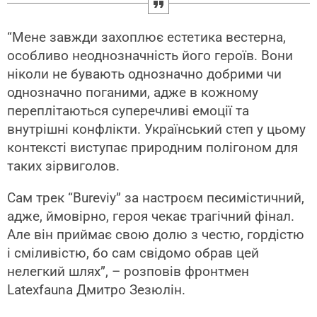
“Мене завжди захоплює естетика вестерна,
особливо неоднозначність його героїв. Вони
ніколи не бувають однозначно добрими чи
однозначно поганими, адже в кожному
переплітаються суперечливі емоції та
внутрішні конфлікти. Український степ у цьому
контексті виступає природним полігоном для
таких зірвиголов.
Сам трек “Bureviy” за настроєм песимістичний,
адже, ймовірно, героя чекає трагічний фінал.
Але він приймає свою долю з честю, гордістю
і сміливістю, бо сам свідомо обрав цей
нелегкий шлях”, – розповів фронтмен
Latexfauna Дмитро Зезюлін.