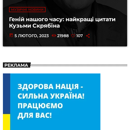
МУЗИЧНІ НОВИНИ
Геній нашого часу: найкращі цитати
Кузьми Скрябіна
today
5 ЛЮТОГО, 2023
21988
107
РЕКЛАМА