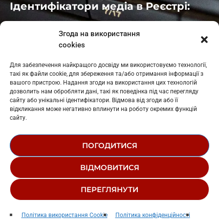
Ідентифікатори медіа в Реєстрі:
Івано-Франківськ
: L11-00661
Згода на використання
Калуш
: L11-01410
cookies
Рогатин
: L11-01801
Яблуниця
: L11-01720
Для забезпечення найкращого досвіду ми використовуємо технології,
Косів: L11-01805
такі як файли cookie, для збереження та/або отримання інформації з
Гарасимів: L11-02274
вашого пристрою. Надання згоди на використання цих технологій
дозволить нам обробляти дані, такі як поведінка під час перегляду
сайту або унікальні ідентифікатори. Відмова від згоди або її
відкликання може негативно вплинути на роботу окремих функцій
сайту.
ПОГОДИТИСЯ
© 1995-2026 РК «ЗАХІДНИЙ ПОЛЮС»
ВІДМОВИТИСЯ
ЛОГОТИП
РЕДАКЦІЙНИЙ СТАТУТ
ПЕРЕГЛЯНУТИ
СТРУКТУРА ВЛАСНОСТІ
Дивний Сон
play_arrow
keyboard_arrow_right
Політика використання Cookie
Політика конфіденційності