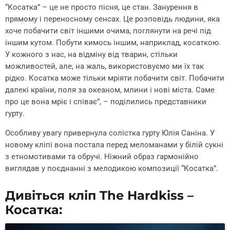
“Косатка” – це не просто пісня, це стан. Занурення в
прямому і переносному сенсах. Це розповідь людини, яка
хоче побачити світ іншими очима, поглянути на речі під
іншим кутом. Побути кимось іншим, наприклад, косаткою.
У кожного з нас, на відміну від тварин, стільки
можливостей, але, на жаль, використовуємо ми їх так
рідко. Косатка може тільки мріяти побачити світ. Побачити
далекі країни, поля за океаном, млини і нові міста. Саме
про це вона мріє і співає”, – поділились представники
гурту.
Особливу увагу привернула солістка гурту Юлія Саніна. У
новому кліпі вона постала перед меломанами у білій сукні
з етномотивами та обручі. Ніжний образ гармонійно
виглядав у поєднанні з мелодикою композиції “Косатка”.
Дивіться кліп The Hardkiss –
Косатка: