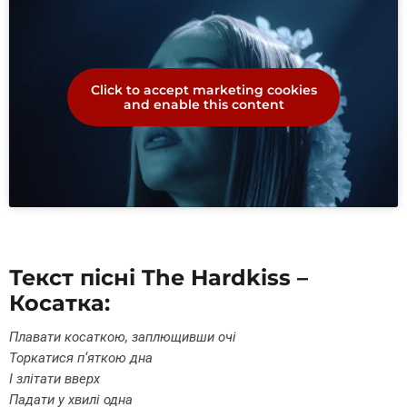
Click to accept marketing cookies
and enable this content
Текст пісні The Hardkiss –
Косатка:
Плавати косаткою, заплющивши очі
Торкатися п‘яткою дна
І злітати вверх
Падати у хвилі одна