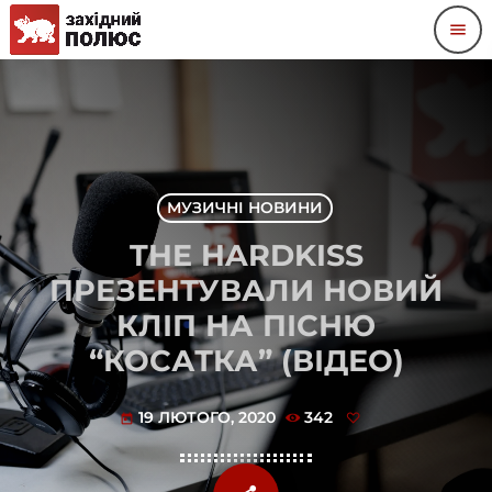
menu
МУЗИЧНІ НОВИНИ
THE HARDKISS
ПРЕЗЕНТУВАЛИ НОВИЙ
КЛІП НА ПІСНЮ
“КОСАТКА” (ВІДЕО)
19 ЛЮТОГО, 2020
342
today