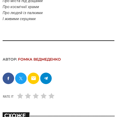
Про міста під дощами
Про космічнії храми
Про людей із палкими
І живими серцями
АВТОР:
FОMКА ВЕДМЕДЕНКО
email
RATE IT
СХОЖЕ