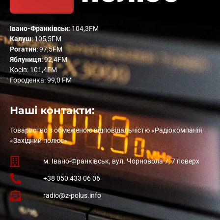
Івано-Франківськ
: 104,3FM
Калуш
: 105,5FM
Рогатин
: 97,5FM
Яблуниця
: 92,4FM
Косів: 101,4FM
Городенка: 99,0 FM
Наші контакти:
Товариство з обмеженою відповідальністю «Радіокомпанія
«Західний полюс»
м. Івано-Франківськ, вул. Чорновола 7, 7 поверх
+38 050 433 06 06
radio@z-polus.info