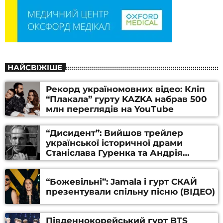
НАЙСВІЖІШЕ
Рекорд україномовних відео: Кліп
“Плакала” гурту KAZKA набрав 500
млн переглядів на YouTube
“Дисидент”: Вийшов трейлер
української історичної драми
Станіслава Гуренка та Андрія
Алфьорова (ВІДЕО)
“Божевільні”: Jamala і гурт СКАЙ
презентували спільну пісню (ВІДЕО)
Південнокорейський гурт BTS