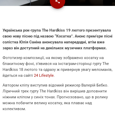
share
email
Українська рок-група The Hardkiss 19 лютого презентувала
свою нову пісню під назвою “Косатка”. Анонс прем’єри пісні
солістка Юлія Саніна анонсувала напередодні, втім вже
зараз він доступний на декількох музичних платформах.
Фототизер композиції, на якому зображено косатку на
блакитному фоні, з’явився на інстаграм-сторінці гурту The
Hardkiss 18 лютого та одразу ж привернув увагу меломанів,
йдеться на сайті
24 Lifestyle
.
Автором кліпу виступив відомий режисер Валерій Бебко.
Ліричний трек гурту The Hardkiss він вирішив доповнити
ніжним кліпом у синіх тонах. Прогнозовано, що в ролику
можна побачити велику косатку, яка плаває над
колективом.