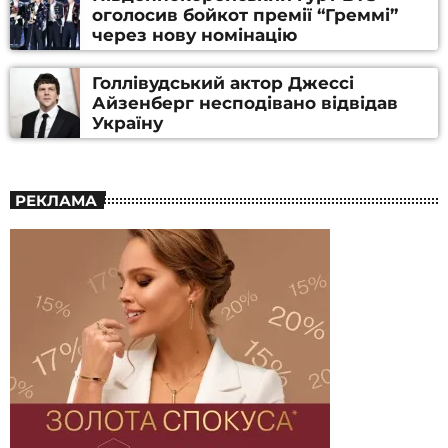
оголосив бойкот премії “Греммі”
через нову номінацію
Голлівудський актор Джессі
Айзенберг несподівано відвідав
Україну
РЕКЛАМА