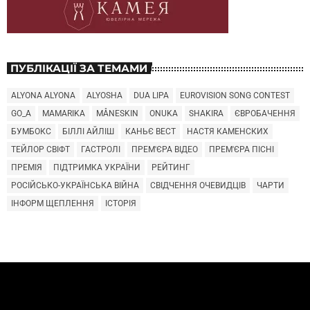
ПУБЛІКАЦІЇ ЗА ТЕМАМИ
ALYONA ALYONA
ALYOSHA
DUA LIPA
EUROVISION SONG CONTEST
GO_A
MAMARIKA
MÅNESKIN
ONUKA
SHAKIRA
ЄВРОБАЧЕННЯ
БУМБОКС
БІЛЛІ АЙЛІШ
КАНЬЄ ВЕСТ
НАСТЯ КАМЕНСКИХ
ТЕЙЛОР СВІФТ
ГАСТРОЛІ
ПРЕМ'ЄРА ВІДЕО
ПРЕМ'ЄРА ПІСНІ
ПРЕМІЯ
ПІДТРИМКА УКРАЇНИ
РЕЙТИНГ
РОСІЙСЬКО-УКРАЇНСЬКА ВІЙНА
СВІДЧЕННЯ ОЧЕВИДЦІВ
ЧАРТИ
ІНФОРМ ЩЕПЛЕННЯ
ІСТОРІЯ