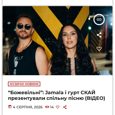
insert_link
МУЗИЧНІ НОВИНИ
“Божевільні”: Jamala і гурт СКАЙ
презентували спільну пісню (ВІДЕО)
today
4 СЕРПНЯ, 2026
14