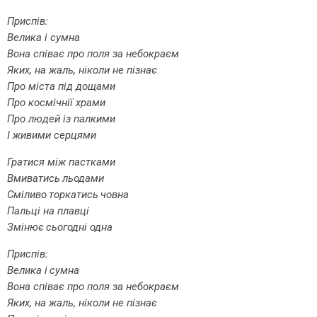
Приспів:
Велика і сумна
Вона співає про поля за небокраєм
Яких, на жаль, ніколи не пізнає
Про міста під дощами
Про космічнії храми
Про людей із палкими
І живими серцями
Гратися між пастками
Вмиватись льодами
Сміливо торкатись човна
Пальці на плавці
Змінює сьогодні одна
Приспів:
Велика і сумна
Вона співає про поля за небокраєм
Яких, на жаль, ніколи не пізнає