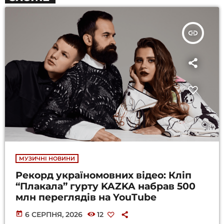
insert_link
МУЗИЧНІ НОВИНИ
Рекорд україномовних відео: Кліп
“Плакала” гурту KAZKA набрав 500
млн переглядів на YouTube
today
6 СЕРПНЯ, 2026
12