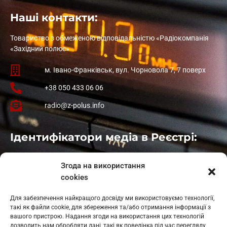
Наші контакти:
Товариство з обмеженою відповідальністю «Радіокомпанія
«Західний полюс»
м. Івано-Франківськ, вул. Чорновола 7, 7 поверх
+38 050 433 06 06
radio@z-polus.info
Ідентифікатори медіа в Реєстрі:
Івано-Франківськ
: L11-00661
Згода на використання
Калуш
: L11-01410
cookies
Рогатин
: L11-01801
Яблуниця
: L11-01720
Для забезпечення найкращого досвіду ми використовуємо технології,
Косів: L11-01805
такі як файли cookie, для збереження та/або отримання інформації з
Гарасимів: L11-02274
вашого пристрою. Надання згоди на використання цих технологій
дозволить нам обробляти дані, такі як поведінка під час перегляду