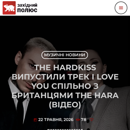
menu
МУЗИЧНІ НОВИНИ
THE HARDKISS
ВИПУСТИЛИ ТРЕК I LOVE
YOU СПІЛЬНО З
БРИТАНЦЯМИ THE HARA
(ВІДЕО)
22 ТРАВНЯ, 2026
78
today