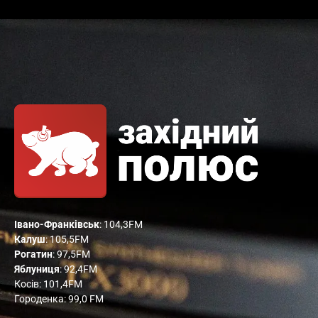
Івано-Франківськ
: 104,3FM
Калуш
: 105,5FM
Рогатин
: 97,5FM
Яблуниця
: 92,4FM
Косів: 101,4FM
Городенка: 99,0 FM