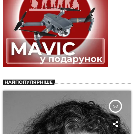
НАЙПОПУЛЯРНІШЕ
insert_link