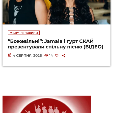
МУЗИЧНІ НОВИНИ
“Божевільні”: Jamala і гурт СКАЙ
презентували спільну пісню (ВІДЕО)
today
4 СЕРПНЯ, 2026
14