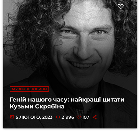
МУЗИЧНІ НОВИНИ
Геній нашого часу: найкращі цитати
Кузьми Скрябіна
today
5 ЛЮТОГО, 2023
21996
107