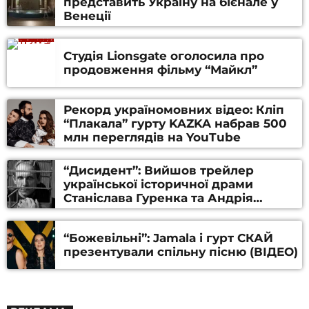
представить Україну на бієнале у
Венеції
Студія Lionsgate оголосила про
продовження фільму “Майкл”
Рекорд україномовних відео: Кліп
“Плакала” гурту KAZKA набрав 500
млн переглядів на YouTube
“Дисидент”: Вийшов трейлер
української історичної драми
Станіслава Гуренка та Андрія
Алфьорова (ВІДЕО)
“Божевільні”: Jamala і гурт СКАЙ
презентували спільну пісню (ВІДЕО)