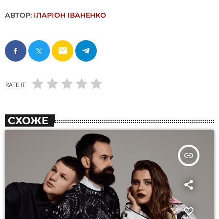
АВТОР:
ІЛАРІОН ІВАНЕНКО
email
RATE IT
СХОЖЕ
insert_link