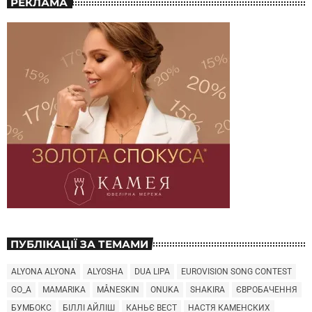
РЕКЛАМА
ПУБЛІКАЦІЇ ЗА ТЕМАМИ
ALYONA ALYONA
ALYOSHA
DUA LIPA
EUROVISION SONG CONTEST
GO_A
MAMARIKA
MÅNESKIN
ONUKA
SHAKIRA
ЄВРОБАЧЕННЯ
БУМБОКС
БІЛЛІ АЙЛІШ
КАНЬЄ ВЕСТ
НАСТЯ КАМЕНСКИХ