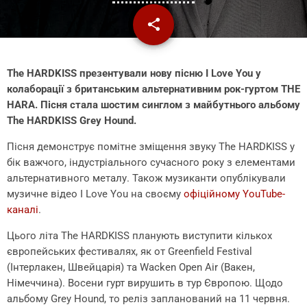
share
email
The HARDKISS презентували нову пісню I Love You у
колаборації з британським альтернативним рок-гуртом THE
HARA. Пісня стала шостим синглом з майбутнього альбому
The HARDKISS Grey Hound.
Пісня демонструє помітне зміщення звуку The HARDKISS у
бік важчого, індустріального сучасного року з елементами
альтернативного металу. Також музиканти опублікували
музичне відео I Love You на своєму
офіційному YouTube-
каналі
.
Цього літа The HARDKISS планують виступити кількох
європейських фестивалях, як от Greenfield Festival
(Інтерлакен, Швейцарія) та Wacken Open Air (Вакен,
Німеччина). Восени гурт вирушить в тур Європою. Щодо
альбому Grey Hound, то реліз запланований на 11 червня.