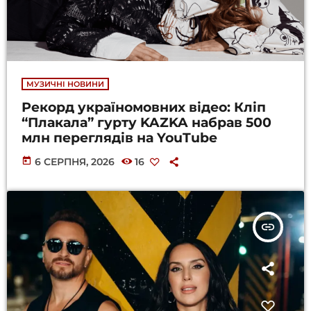
МУЗИЧНІ НОВИНИ
Рекорд україномовних відео: Кліп
“Плакала” гурту KAZKA набрав 500
млн переглядів на YouTube
today
6 СЕРПНЯ, 2026
16
insert_link