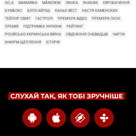
GO_A
MAMARIKA
MÅNESKIN
ONUKA
SHAKIRA
ЄВРОБАЧЕННЯ
БУМБОКС
БІЛЛІ АЙЛІШ
КАНЬЄ ВЕСТ
НАСТЯ КАМЕНСКИХ
ТЕЙЛОР СВІФТ
ГАСТРОЛІ
ПРЕМ'ЄРА ВІДЕО
ПРЕМ'ЄРА ПІСНІ
ПРЕМІЯ
ПІДТРИМКА УКРАЇНИ
РЕЙТИНГ
РОСІЙСЬКО-УКРАЇНСЬКА ВІЙНА
СВІДЧЕННЯ ОЧЕВИДЦІВ
ЧАРТИ
ІНФОРМ ЩЕПЛЕННЯ
ІСТОРІЯ
СЛУХАЙ ТАК, ЯК ТОБІ ЗРУЧНІШЕ