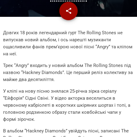
share
email
Довгих 18 років легендарний гурт The Rolling Stones не
випускав новий альбом, і ось нарешті музиканти
ощасливили фанів прем’єрою нової пісні “Angry” та кліпом
на неї.
Трек “Angry” входить у новий альбом The Rolling Stones під
назвою “Hackney Diamonds”. Це перший реліз колективу за
майже два десятиліття.
У кліпі на нову пісню знялася 25-річна зірка серіалу
“Ейфорія” Сідні Свіні. У відео акторка веселиться в
червоному кабріолеті в коротких шкіряних шортах і топі, а
головною родзинкою образу стали ковбойські чапи у
формі зірочок.
В альбом “Hackney Diamonds” увійдуть пісні, записані The