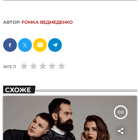
АВТОР:
FОMКА ВЕДМЕДЕНКО
email
RATE IT
СХОЖЕ
insert_link