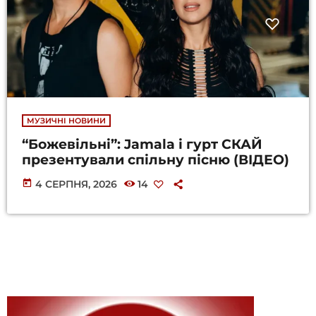
МУЗИЧНІ НОВИНИ
“Божевільні”: Jamala і гурт СКАЙ
презентували спільну пісню (ВІДЕО)
today
4 СЕРПНЯ, 2026
14