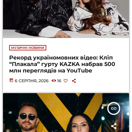
МУЗИЧНІ НОВИНИ
Рекорд україномовних відео: Кліп
“Плакала” гурту KAZKA набрав 500
млн переглядів на YouTube
today
6 СЕРПНЯ, 2026
16
insert_link