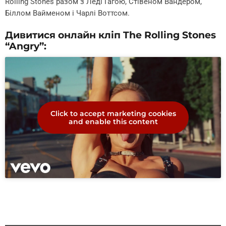
Rolling Stones разом з Леді Гагою, Стівеном Вандером,
Біллом Вайменом і Чарлі Воттсом.
Дивитися онлайн кліп The Rolling Stones
“Angry”:
Click to accept marketing cookies
and enable this content