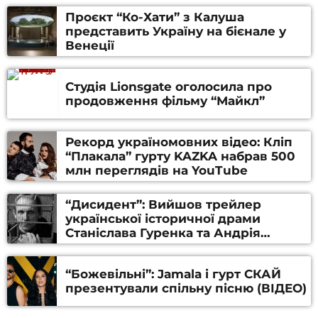
Проєкт “Ко-Хати” з Калуша
представить Україну на бієнале у
Венеції
Студія Lionsgate оголосила про
продовження фільму “Майкл”
Рекорд україномовних відео: Кліп
“Плакала” гурту KAZKA набрав 500
млн переглядів на YouTube
“Дисидент”: Вийшов трейлер
української історичної драми
Станіслава Гуренка та Андрія
Алфьорова (ВІДЕО)
“Божевільні”: Jamala і гурт СКАЙ
презентували спільну пісню (ВІДЕО)