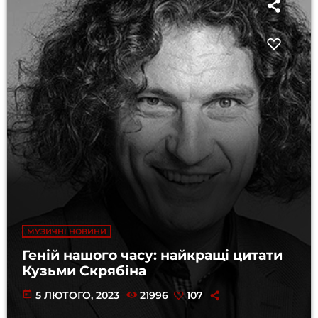
МУЗИЧНІ НОВИНИ
Геній нашого часу: найкращі цитати
Кузьми Скрябіна
today
5 ЛЮТОГО, 2023
21996
107