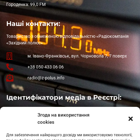
Городенка: 99,0 FM
Наші контакти:
Товариство з обмеженою відповідальністю «Радіокомпанія
«Західний полюс»
м. Івано-Франківськ, вул. Чорновола 7, 7 поверх
+38 050 433 06 06
radio@z-polus.info
Ідентифікатори медіа в Реєстрі:
Івано-Франківськ
: L11-00661
Згода на використання
Калуш
: L11-01410
cookies
Рогатин
: L11-01801
Яблуниця
: L11-01720
Для забезпечення найкращого досвіду ми використовуємо технології,
Косів: L11-01805