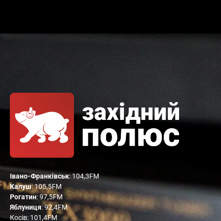
Івано-Франківськ
: 104,3FM
Калуш
: 105,5FM
Рогатин
: 97,5FM
Яблуниця
: 92,4FM
Косів: 101,4FM