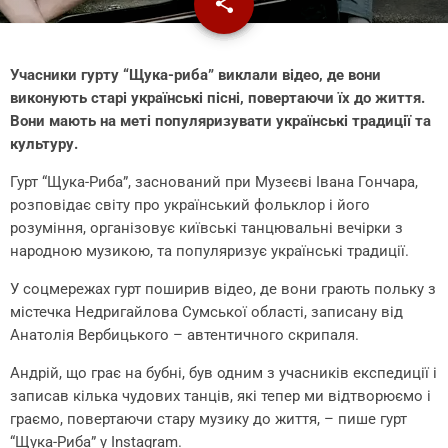
share
email
Учасники гурту “Щука-риба” виклали відео, де вони
виконують старі українські пісні, повертаючи їх до життя.
Вони мають на меті популяризувати українські традиції та
культуру.
Гурт “Щука-Риба”, заснований при Музеєві Івана Гончара,
розповідає світу про український фольклор і його
розуміння, організовує київські танцювальні вечірки з
народною музикою, та популяризує українські традиції.
У соцмережах гурт поширив відео, де вони грають польку з
містечка Недригайлова Сумської області, записану від
Анатолія Вербицького – автентичного скрипаля.
Андрій, що грає на бубні, був одним з учасників експедиції і
записав кілька чудових танців, які тепер ми відтворюємо і
граємо, повертаючи стару музику до життя, – пише гурт
“Щука-Риба” у Instagram.