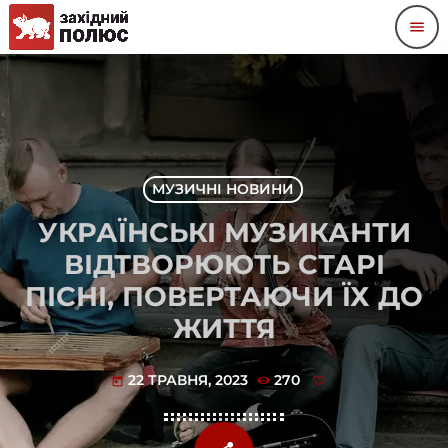
menu
МУЗИЧНІ НОВИНИ
УКРАЇНСЬКІ МУЗИКАНТИ
ВІДТВОРЮЮТЬ СТАРІ
ПІСНІ, ПОВЕРТАЮЧИ ЇХ ДО
ЖИТТЯ
22 ТРАВНЯ, 2023
270
today