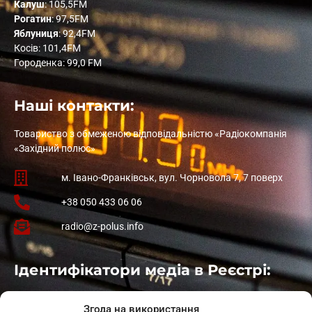
Калуш
: 105,5FM
Рогатин
: 97,5FM
Яблуниця
: 92,4FM
Косів: 101,4FM
Городенка: 99,0 FM
Наші контакти:
Товариство з обмеженою відповідальністю «Радіокомпанія
«Західний полюс»
м. Івано-Франківськ, вул. Чорновола 7, 7 поверх
+38 050 433 06 06
radio@z-polus.info
Ідентифікатори медіа в Реєстрі:
Івано-Франківськ
: L11-00661
Згода на використання