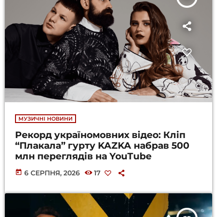
МУЗИЧНІ НОВИНИ
Рекорд україномовних відео: Кліп
“Плакала” гурту KAZKA набрав 500
млн переглядів на YouTube
today
6 СЕРПНЯ, 2026
17