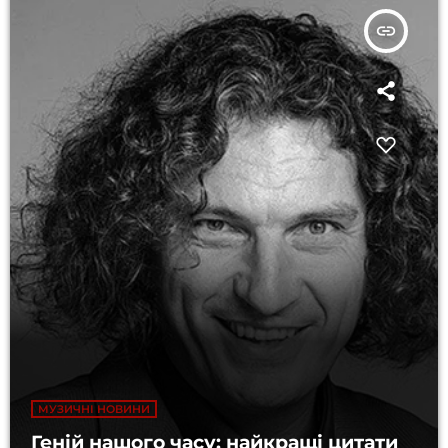
insert_link
МУЗИЧНІ НОВИНИ
Геній нашого часу: найкращі цитати