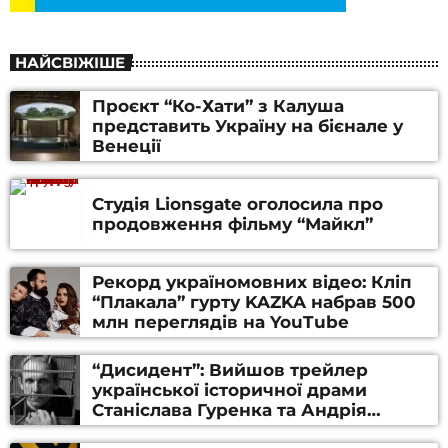
НАЙСВІЖІШЕ
Проєкт “Ко-Хати” з Калуша
представить Україну на бієнале у
Венеції
Студія Lionsgate оголосила про
продовження фільму “Майкл”
Рекорд україномовних відео: Кліп
“Плакала” гурту KAZKA набрав 500
млн переглядів на YouTube
“Дисидент”: Вийшов трейлер
української історичної драми
Станіслава Гуренка та Андрія
Алфьорова (ВІДЕО)