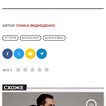
АВТОР:
FОMКА ВЕДМЕДЕНКО
ІСТОРІЯ
ФОЛЬКЛОР
ЩУКА-РИБА
email
RATE IT
СХОЖЕ
insert_link