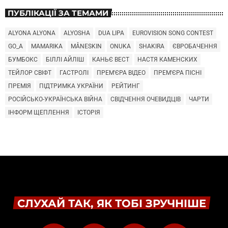
ПУБЛІКАЦІЇ ЗА ТЕМАМИ
ALYONA ALYONA
ALYOSHA
DUA LIPA
EUROVISION SONG CONTEST
GO_A
MAMARIKA
MÅNESKIN
ONUKA
SHAKIRA
ЄВРОБАЧЕННЯ
БУМБОКС
БІЛЛІ АЙЛІШ
КАНЬЄ ВЕСТ
НАСТЯ КАМЕНСКИХ
ТЕЙЛОР СВІФТ
ГАСТРОЛІ
ПРЕМ'ЄРА ВІДЕО
ПРЕМ'ЄРА ПІСНІ
ПРЕМІЯ
ПІДТРИМКА УКРАЇНИ
РЕЙТИНГ
РОСІЙСЬКО-УКРАЇНСЬКА ВІЙНА
СВІДЧЕННЯ ОЧЕВИДЦІВ
ЧАРТИ
ІНФОРМ ЩЕПЛЕННЯ
ІСТОРІЯ
СЛУХАЙ ТАК, ЯК ТОБІ ЗРУЧНІШЕ