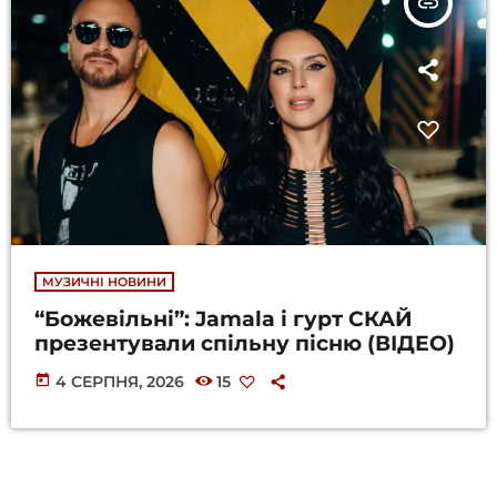
insert_link
МУЗИЧНІ НОВИНИ
“Божевільні”: Jamala і гурт СКАЙ
презентували спільну пісню (ВІДЕО)
today
4 СЕРПНЯ, 2026
15