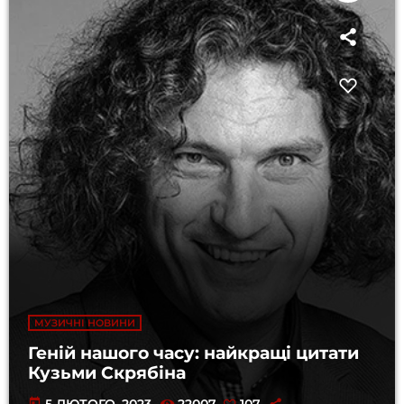
МУЗИЧНІ НОВИНИ
Геній нашого часу: найкращі цитати
Кузьми Скрябіна
today