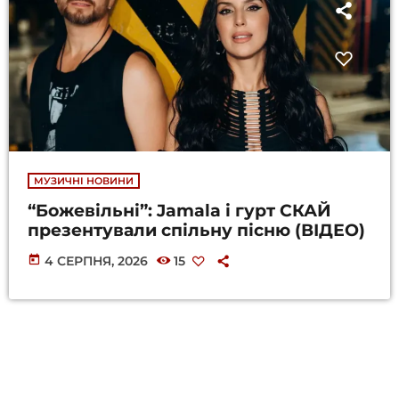
МУЗИЧНІ НОВИНИ
“Божевільні”: Jamala і гурт СКАЙ
презентували спільну пісню (ВІДЕО)
today
4 СЕРПНЯ, 2026
15