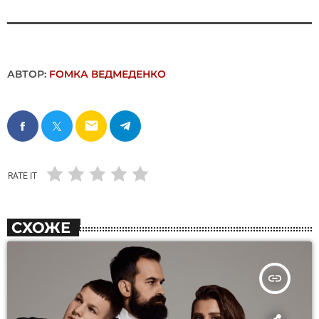
АВТОР:
FОMКА ВЕДМЕДЕНКО
email
RATE IT
СХОЖЕ
insert_link