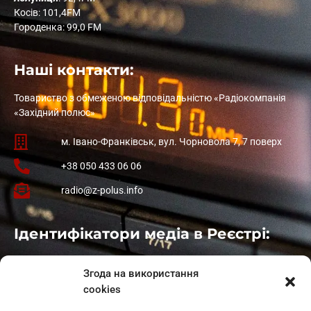
Косів: 101,4FM
Городенка: 99,0 FM
Наші контакти:
Товариство з обмеженою відповідальністю «Радіокомпанія
«Західний полюс»
м. Івано-Франківськ, вул. Чорновола 7, 7 поверх
+38 050 433 06 06
radio@z-polus.info
Ідентифікатори медіа в Реєстрі:
Івано-Франківськ
: L11-00661
Згода на використання
Калуш
: L11-01410
cookies
Рогатин
: L11-01801
Яблуниця
: L11-01720