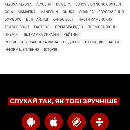
ALYONA ALYONA
ALYOSHA
DUA LIPA
EUROVISION SONG CONTEST
GO_A
MAMARIKA
MÅNESKIN
ONUKA
SHAKIRA
ЄВРОБАЧЕННЯ
БУМБОКС
БІЛЛІ АЙЛІШ
КАНЬЄ ВЕСТ
НАСТЯ КАМЕНСКИХ
ТЕЙЛОР СВІФТ
ГАСТРОЛІ
ПРЕМ'ЄРА ВІДЕО
ПРЕМ'ЄРА ПІСНІ
ПРЕМІЯ
ПІДТРИМКА УКРАЇНИ
РЕЙТИНГ
РОСІЙСЬКО-УКРАЇНСЬКА ВІЙНА
СВІДЧЕННЯ ОЧЕВИДЦІВ
ЧАРТИ
ІНФОРМ ЩЕПЛЕННЯ
ІСТОРІЯ
СЛУХАЙ ТАК, ЯК ТОБІ ЗРУЧНІШЕ