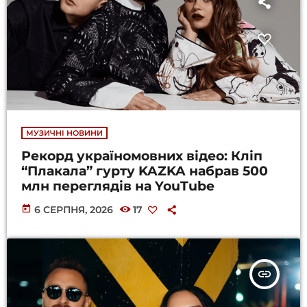
МУЗИЧНІ НОВИНИ
Рекорд україномовних відео: Кліп
“Плакала” гурту KAZKA набрав 500
млн переглядів на YouTube
today
6 СЕРПНЯ, 2026
17
insert_link