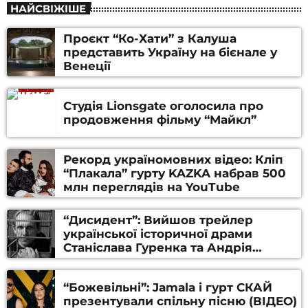
НАЙСВІЖІШЕ
Проєкт “Ко-Хати” з Калуша
представить Україну на бієнале у
Венеції
Студія Lionsgate оголосила про
продовження фільму “Майкл”
Рекорд україномовних відео: Кліп
“Плакала” гурту KAZKA набрав 500
млн переглядів на YouTube
“Дисидент”: Вийшов трейлер
української історичної драми
Станіслава Гуренка та Андрія
Алфьорова (ВІДЕО)
“Божевільні”: Jamala і гурт СКАЙ
презентували спільну пісню (ВІДЕО)