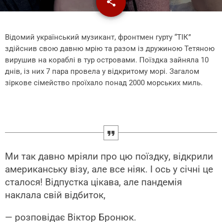
share
email
Відомий український музикант, фронтмен гурту “ТІК”
здійснив свою давню мрію та разом із дружиною Тетяною
вирушив на кораблі в тур островами. Поїздка зайняла 10
днів, із них 7 пара провела у відкритому морі. Загалом
зіркове сімейство проїхало понад 2000 морських миль.
Ми так давно мріяли про цю поїздку, відкрили
американську візу, але все ніяк. І ось у січні це
сталося! Відпустка цікава, але пандемія
наклала свій відбиток,
— розповідає Віктор Бронюк.