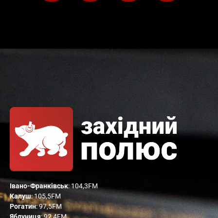
Івано-Франківськ
: 104,3FM
Калуш
: 105,5FM
Рогатин
: 97,5FM
Яблуниця
: 92,4FM