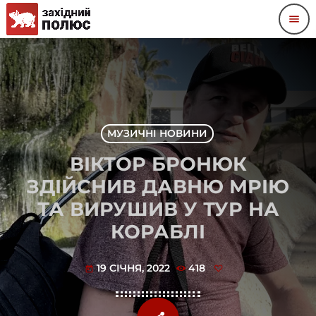
menu
МУЗИЧНІ НОВИНИ
ВІКТОР БРОНЮК
ЗДІЙСНИВ ДАВНЮ МРІЮ
ТА ВИРУШИВ У ТУР НА
КОРАБЛІ
19 СІЧНЯ, 2022
418
today