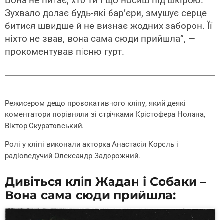
Вона не питає, хто ти і що носиш під шкірою.
Зухвало долає будь-які бар’єри, змушує серце
битися швидше й не визнає жодних заборон. Її
ніхто не звав, вона сама сюди прийшла”, —
прокоментував пісню гурт.
Режисером дещо провокативного кліпу, який деякі
коментатори порівняли зі стрічками Крістофера Нолана,
Віктор Скуратовський.
Ролі у кліпі виконали акторка Анастасія Король і
радіоведучий Олександр Задорожний.
Дивіться кліп Жадан і Собаки –
Вона сама сюди прийшла: