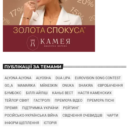
ПУБЛІКАЦІЇ ЗА ТЕМАМИ
ALYONA ALYONA
ALYOSHA
DUA LIPA
EUROVISION SONG CONTEST
GO_A
MAMARIKA
MÅNESKIN
ONUKA
SHAKIRA
ЄВРОБАЧЕННЯ
БУМБОКС
БІЛЛІ АЙЛІШ
КАНЬЄ ВЕСТ
НАСТЯ КАМЕНСКИХ
ТЕЙЛОР СВІФТ
ГАСТРОЛІ
ПРЕМ'ЄРА ВІДЕО
ПРЕМ'ЄРА ПІСНІ
ПРЕМІЯ
ПІДТРИМКА УКРАЇНИ
РЕЙТИНГ
РОСІЙСЬКО-УКРАЇНСЬКА ВІЙНА
СВІДЧЕННЯ ОЧЕВИДЦІВ
ЧАРТИ
ІНФОРМ ЩЕПЛЕННЯ
ІСТОРІЯ