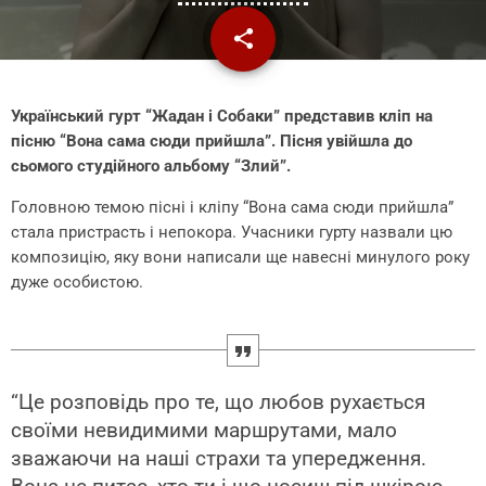
share
email
Український гурт “Жадан і Собаки” представив кліп на
пісню “Вона сама сюди прийшла”. Пісня увійшла до
сьомого студійного альбому “Злий”.
Головною темою пісні і кліпу “Вона сама сюди прийшла”
стала пристрасть і непокора. Учасники гурту назвали цю
композицію, яку вони написали ще навесні минулого року
дуже особистою.
“Це розповідь про те, що любов рухається
своїми невидимими маршрутами, мало
зважаючи на наші страхи та упередження.