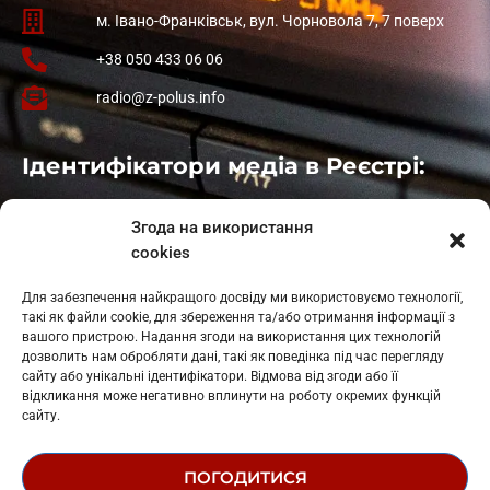
м. Івано-Франківськ, вул. Чорновола 7, 7 поверх
+38 050 433 06 06
radio@z-polus.info
Ідентифікатори медіа в Реєстрі:
Івано-Франківськ
: L11-00661
Згода на використання
Калуш
: L11-01410
cookies
Рогатин
: L11-01801
Яблуниця
: L11-01720
Для забезпечення найкращого досвіду ми використовуємо технології,
Косів: L11-01805
такі як файли cookie, для збереження та/або отримання інформації з
Гарасимів: L11-02274
вашого пристрою. Надання згоди на використання цих технологій
дозволить нам обробляти дані, такі як поведінка під час перегляду
сайту або унікальні ідентифікатори. Відмова від згоди або її
відкликання може негативно вплинути на роботу окремих функцій
сайту.
ПОГОДИТИСЯ