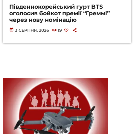
Південнокорейський гурт BTS
оголосив бойкот премії “Греммі”
через нову номінацію
today
3 СЕРПНЯ, 2026
19