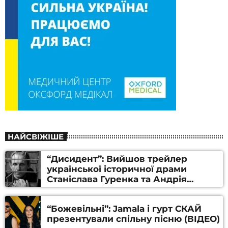
НАЙСВІЖІШЕ
“Дисидент”: Вийшов трейлер
української історичної драми
Станіслава Гуренка та Андрія
Алфьорова (ВІДЕО)
“Божевільні”: Jamala і гурт СКАЙ
презентували спільну пісню (ВІДЕО)