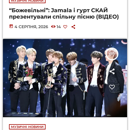
МУЗИЧНІ НОВИНИ
“Божевільні”: Jamala і гурт СКАЙ
презентували спільну пісню (ВІДЕО)
today
4 СЕРПНЯ, 2026
14
insert_link
МУЗИЧНІ НОВИНИ