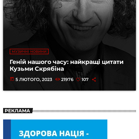
МУЗИЧНІ НОВИНИ
Геній нашого часу: найкращі цитати
Кузьми Скрябіна
today
5 ЛЮТОГО, 2023
21976
107
РЕКЛАМА