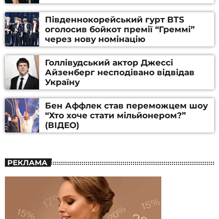
Південнокорейський гурт BTS
оголосив бойкот премії “Греммі”
через нову номінацію
Голлівудський актор Джессі
Айзенберг несподівано відвідав
Україну
Бен Аффлек став переможцем шоу
“Хто хоче стати мільйонером?”
(ВІДЕО)
РЕКЛАМА