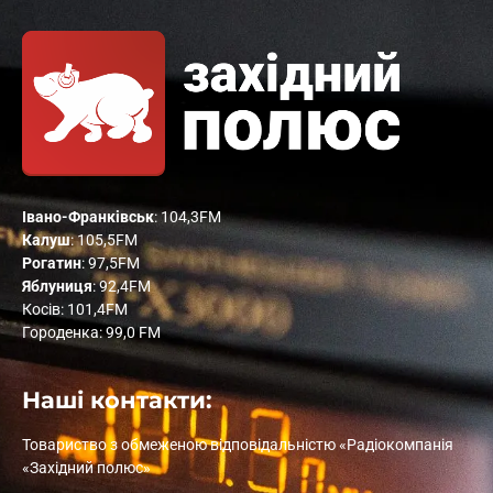
Івано-Франківськ
: 104,3FM
Калуш
: 105,5FM
Рогатин
: 97,5FM
Яблуниця
: 92,4FM
Косів: 101,4FM
Городенка: 99,0 FM
Наші контакти:
Товариство з обмеженою відповідальністю «Радіокомпанія
«Західний полюс»