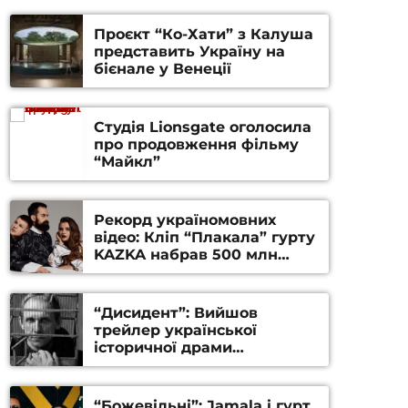
Проєкт “Ко-Хати” з Калуша
представить Україну на
бієнале у Венеції
Студія Lionsgate оголосила
про продовження фільму
“Майкл”
Рекорд україномовних
відео: Кліп “Плакала” гурту
KAZKA набрав 500 млн
переглядів на YouTube
“Дисидент”: Вийшов
трейлер української
історичної драми
Станіслава Гуренка та
Андрія Алфьорова (ВІДЕО)
“Божевільні”: Jamala і гурт