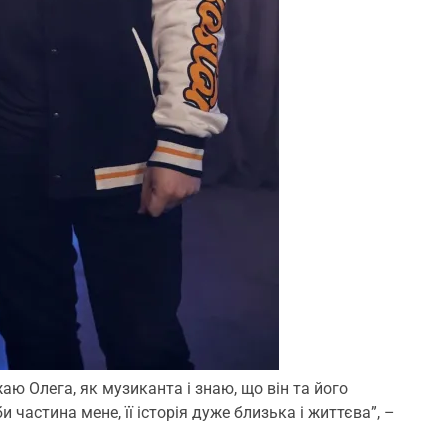
ю Олега, як музиканта і знаю, що він та його
 частина мене, її історія дуже близька і життєва”, –