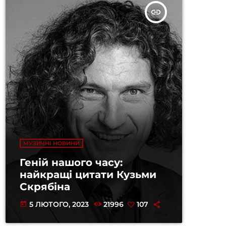
insert_link
МУЗИЧНІ НОВИНИ
Геній нашого часу:
найкращі цитати Кузьми
Скрябіна
5 ЛЮТОГО, 2023
21996
107
today