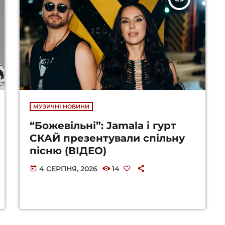
МУЗИЧНІ НОВИНИ
“Божевільні”: Jamala і гурт
СКАЙ презентували спільну
пісню (ВІДЕО)
4 СЕРПНЯ, 2026
14
today