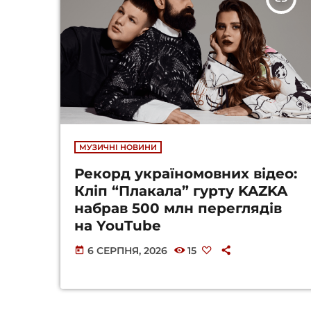
МУЗИЧНІ НОВИНИ
Рекорд україномовних відео:
Кліп “Плакала” гурту KAZKA
набрав 500 млн переглядів
на YouTube
6 СЕРПНЯ, 2026
15
today