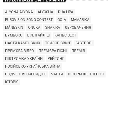
ALYONA ALYONA
ALYOSHA
DUA LIPA
EUROVISION SONG CONTEST
GO_A
MAMARIKA
MÅNESKIN
ONUKA
SHAKIRA
ЄВРОБАЧЕННЯ
БУМБОКС
БІЛЛІ АЙЛІШ
КАНЬЄ ВЕСТ
НАСТЯ КАМЕНСКИХ
ТЕЙЛОР СВІФТ
ГАСТРОЛІ
ПРЕМ'ЄРА ВІДЕО
ПРЕМ'ЄРА ПІСНІ
ПРЕМІЯ
ПІДТРИМКА УКРАЇНИ
РЕЙТИНГ
РОСІЙСЬКО-УКРАЇНСЬКА ВІЙНА
СВІДЧЕННЯ ОЧЕВИДЦІВ
ЧАРТИ
ІНФОРМ ЩЕПЛЕННЯ
ІСТОРІЯ