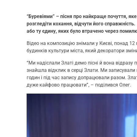
“Буревіями” – пісня про найкраще почуття, як
розгледіти кохання, відчути його справжність.
або ту єдину, яких було втрачено через помилк
Відео на композицію знімали у Києві, понад 12 
будинків культури міста, який декоратори змін
“Ми надіслали Златі демо пісні й вона відразу
знайшла відклик в серці Злати. Ми записували 
годин і під час запису допрацювали разом. Зла
дуже кайфово працювати”, – поділився Олег.