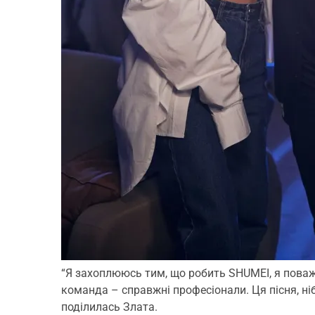
“Я захоплююсь тим, що робить SHUMEI, я поважа
команда – справжні професіонали. Ця пісня, ніби
поділилась Злата.