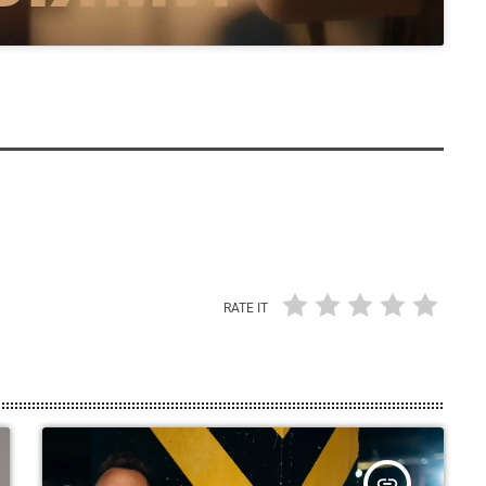
RATE IT
insert_link