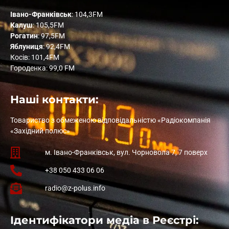
Івано-Франківськ
: 104,3FM
Калуш
: 105,5FM
Рогатин
: 97,5FM
Яблуниця
: 92,4FM
Косів: 101,4FM
Городенка: 99,0 FM
Наші контакти:
Товариство з обмеженою відповідальністю «Радіокомпанія
«Західний полюс»
м. Івано-Франківськ, вул. Чорновола 7, 7 поверх
+38 050 433 06 06
radio@z-polus.info
Ідентифікатори медіа в Реєстрі: