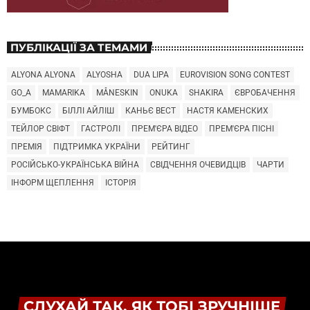
ПУБЛІКАЦІЇ ЗА ТЕМАМИ
ALYONA ALYONA
ALYOSHA
DUA LIPA
EUROVISION SONG CONTEST
GO_A
MAMARIKA
MÅNESKIN
ONUKA
SHAKIRA
ЄВРОБАЧЕННЯ
БУМБОКС
БІЛЛІ АЙЛІШ
КАНЬЄ ВЕСТ
НАСТЯ КАМЕНСКИХ
ТЕЙЛОР СВІФТ
ГАСТРОЛІ
ПРЕМ'ЄРА ВІДЕО
ПРЕМ'ЄРА ПІСНІ
ПРЕМІЯ
ПІДТРИМКА УКРАЇНИ
РЕЙТИНГ
РОСІЙСЬКО-УКРАЇНСЬКА ВІЙНА
СВІДЧЕННЯ ОЧЕВИДЦІВ
ЧАРТИ
ІНФОРМ ЩЕПЛЕННЯ
ІСТОРІЯ
СЛУХАЙ ТАК, ЯК ТОБІ ЗРУЧНІШЕ