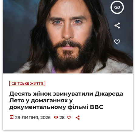
insert_link
СВІТСЬКЕ ЖИТТЯ
Десять жінок звинуватили Джареда
Лето у домаганнях у
документальному фільмі BBC
today
29 ЛИПНЯ, 2026
28