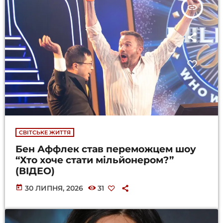
insert_link
СВІТСЬКЕ ЖИТТЯ
Бен Аффлек став переможцем шоу
“Хто хоче стати мільйонером?”
(ВІДЕО)
today
30 ЛИПНЯ, 2026
31