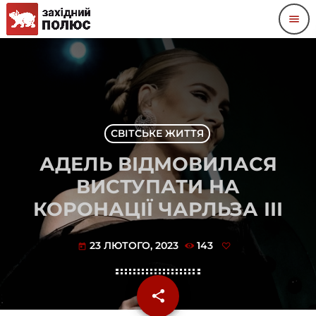
menu
СВІТСЬКЕ ЖИТТЯ
АДЕЛЬ ВІДМОВИЛАСЯ
ВИСТУПАТИ НА
КОРОНАЦІЇ ЧАРЛЬЗА ІІІ
23 ЛЮТОГО, 2023
143
today
share
email