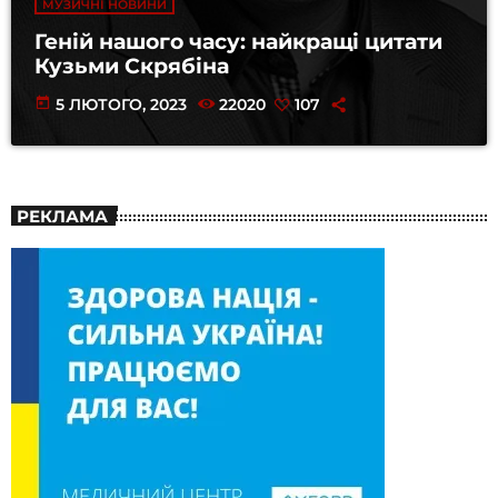
МУЗИЧНІ НОВИНИ
Геній нашого часу: найкращі цитати
Кузьми Скрябіна
today
5 ЛЮТОГО, 2023
22020
107
РЕКЛАМА