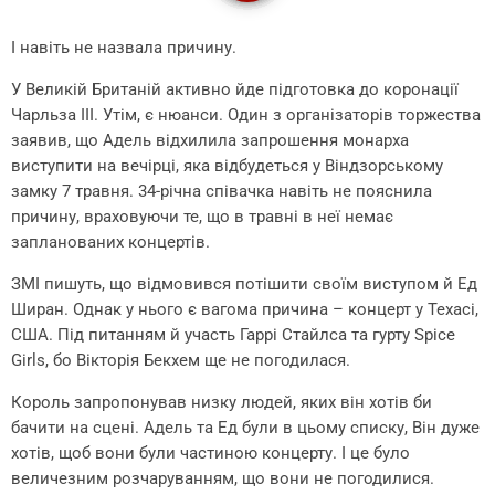
І навіть не назвала причину.
У Великій Британій активно йде підготовка до коронації
Чарльза ІІІ. Утім, є нюанси. Один з організаторів торжества
заявив, що Адель відхилила запрошення монарха
виступити на вечірці, яка відбудеться у Віндзорському
замку 7 травня. 34-річна співачка навіть не пояснила
причину, враховуючи те, що в травні в неї немає
запланованих концертів.
ЗМІ пишуть, що відмовився потішити своїм виступом й Ед
Ширан. Однак у нього є вагома причина – концерт у Техасі,
США. Під питанням й участь Гаррі Стайлса та гурту Spice
Girls, бо Вікторія Бекхем ще не погодилася.
Король запропонував низку людей, яких він хотів би
бачити на сцені. Адель та Ед були в цьому списку, Він дуже
хотів, щоб вони були частиною концерту. І це було
величезним розчаруванням, що вони не погодилися.