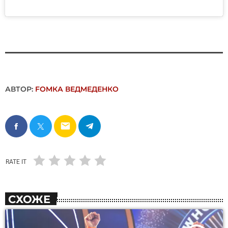
АВТОР:
FОMКА ВЕДМЕДЕНКО
email
RATE IT
СХОЖЕ