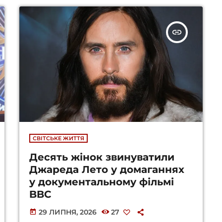
insert_link
СВІТСЬКЕ ЖИТТЯ
Десять жінок звинуватили
Джареда Лето у домаганнях
у документальному фільмі
BBC
29 ЛИПНЯ, 2026
27
today