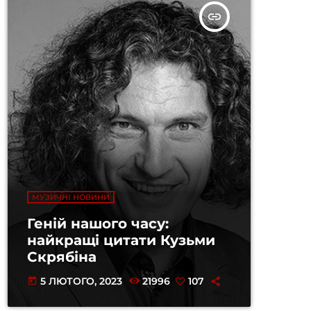
insert_link
МУЗИЧНІ НОВИНИ
Геній нашого часу:
найкращі цитати Кузьми
Скрябіна
5 ЛЮТОГО, 2023
21996
107
today