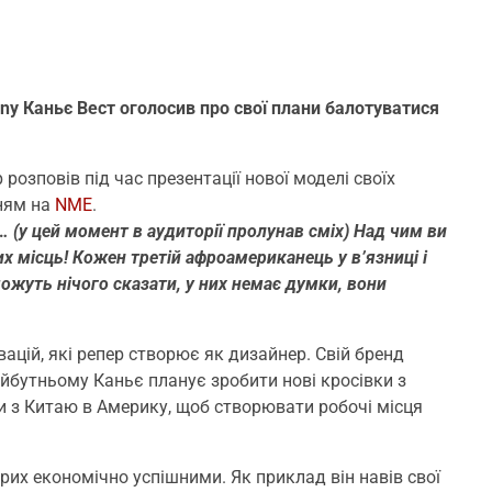
ny Каньє Вест оголосив про свої плани балотуватися
розповів під час презентації нової моделі своїх
ням на
NME
.
 (у цей момент в аудиторії пролунав сміх) Над чим ви
 місць! Кожен третій афроамериканець у в’язниці і
 можуть нічого сказати, у них немає думки, вони
ацій, які репер створює як дизайнер. Свій бренд
 майбутньому Каньє планує зробити нові кросівки з
и з Китаю в Америку, щоб створювати робочі місця
рих економічно успішними. Як приклад він навів свої