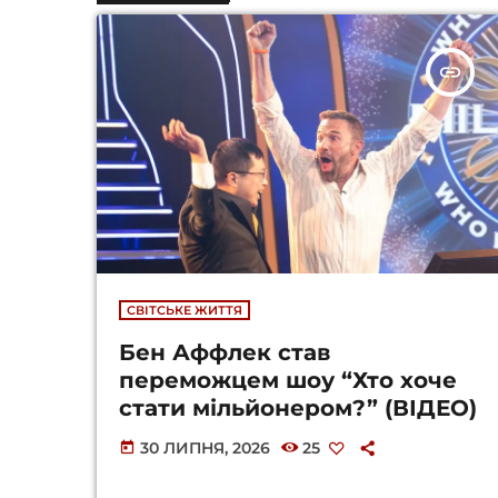
insert_link
СВІТСЬКЕ ЖИТТЯ
Бен Аффлек став
переможцем шоу “Хто хоче
стати мільйонером?” (ВІДЕО)
30 ЛИПНЯ, 2026
25
today