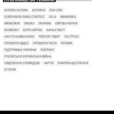
ALYONA ALYONA
ALYOSHA
DUA LIPA
EUROVISION SONG CONTEST
GO_A
MAMARIKA
MÅNESKIN
ONUKA
SHAKIRA
ЄВРОБАЧЕННЯ
БУМБОКС
БІЛЛІ АЙЛІШ
КАНЬЄ ВЕСТ
НАСТЯ КАМЕНСКИХ
ТЕЙЛОР СВІФТ
ГАСТРОЛІ
ПРЕМ'ЄРА ВІДЕО
ПРЕМ'ЄРА ПІСНІ
ПРЕМІЯ
ПІДТРИМКА УКРАЇНИ
РЕЙТИНГ
РОСІЙСЬКО-УКРАЇНСЬКА ВІЙНА
СВІДЧЕННЯ ОЧЕВИДЦІВ
ЧАРТИ
ІНФОРМ ЩЕПЛЕННЯ
ІСТОРІЯ