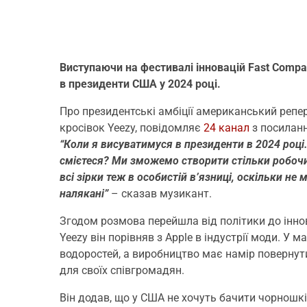
Виступаючи на фестивалі інновацій Fast Compa
в президенти США у 2024 році.
Про президентські амбіції американський репер 
кросівок Yeezy, повідомляє
24 канал
з посилан
“Коли я висуватимуся в президенти в 2024 році…
смієтеся? Ми зможемо створити стільки робочих
всі зірки теж в особистій в’язниці, оскільки не
налякані”
– сказав музикант.
Згодом розмова перейшла від політики до іннов
Yeezy він порівняв з Apple в індустрії моди. У
водоростей, а виробництво має намір повернут
для своїх співгромадян.
Він додав, що у США не хочуть бачити чорношкі