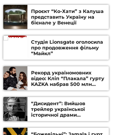
Проєкт “Ко-Хати” з Калуша
представить Україну на
бієнале у Венеції
Студія Lionsgate оголосила
про продовження фільму
“Майкл”
Рекорд україномовних
відео: Кліп “Плакала” гурту
KAZKA набрав 500 млн
переглядів на YouTube
“Дисидент”: Вийшов
трейлер української
історичної драми
Станіслава Гуренка та
Андрія Алфьорова (ВІДЕО)
“Божевільні”: Jamala і гурт