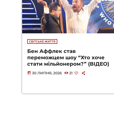
СВІТСЬКЕ ЖИТТЯ
Бен Аффлек став
переможцем шоу “Хто хоче
стати мільйонером?” (ВІДЕО)
30 ЛИПНЯ, 2026
21
today