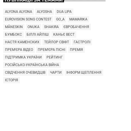
ALYONA ALYONA
ALYOSHA
DUA LIPA
EUROVISION SONG CONTEST
GO_A
MAMARIKA
MÅNESKIN
ONUKA
SHAKIRA
ЄВРОБАЧЕННЯ
БУМБОКС
БІЛЛІ АЙЛІШ
КАНЬЄ ВЕСТ
НАСТЯ КАМЕНСКИХ
ТЕЙЛОР СВІФТ
ГАСТРОЛІ
ПРЕМ'ЄРА ВІДЕО
ПРЕМ'ЄРА ПІСНІ
ПРЕМІЯ
ПІДТРИМКА УКРАЇНИ
РЕЙТИНГ
РОСІЙСЬКО-УКРАЇНСЬКА ВІЙНА
СВІДЧЕННЯ ОЧЕВИДЦІВ
ЧАРТИ
ІНФОРМ ЩЕПЛЕННЯ
ІСТОРІЯ