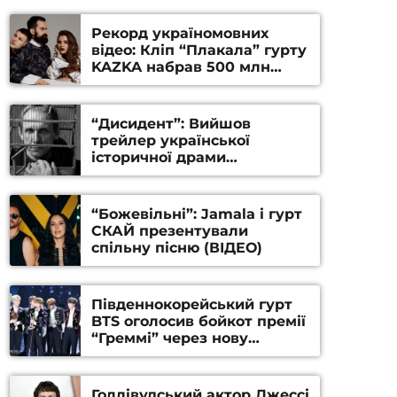
Рекорд україномовних
відео: Кліп “Плакала” гурту
KAZKA набрав 500 млн
переглядів на YouTube
“Дисидент”: Вийшов
трейлер української
історичної драми
Станіслава Гуренка та
Андрія Алфьорова (ВІДЕО)
“Божевільні”: Jamala і гурт
СКАЙ презентували
спільну пісню (ВІДЕО)
Південнокорейський гурт
BTS оголосив бойкот премії
“Греммі” через нову
номінацію
Голлівудський актор Джессі