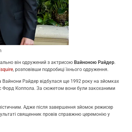
m
ально він одружений з актрисою
Вайноною Райдер
.
squire
, розповівши подробиці їхнього одруження.
та Вайнони Райдер відбулася ще 1992 року на зйомках
іс Форд Коппола. За сюжетом вони були закоханими
лістичним. Адже після завершення зйомок режисер
зультаті священник провів справжню церемонію у