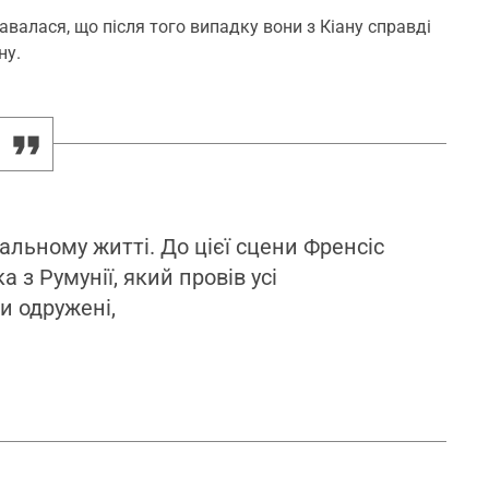
авалася, що після того випадку вони з Кіану справді
ну.
альному житті. До цієї сцени Френсіс
з Румунії, який провів усі
и одружені,