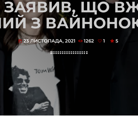
З ЗАЯВИВ, ЩО ВЖ
ИЙ З ВАЙНОНО
23 ЛИСТОПАДА, 2021
1262
1
5
today