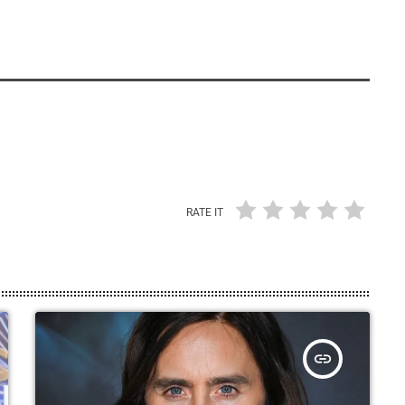
RATE IT
insert_link