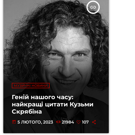
insert_link
МУЗИЧНІ НОВИНИ
Геній нашого часу:
найкращі цитати Кузьми
Скрябіна
5 ЛЮТОГО, 2023
21984
107
today