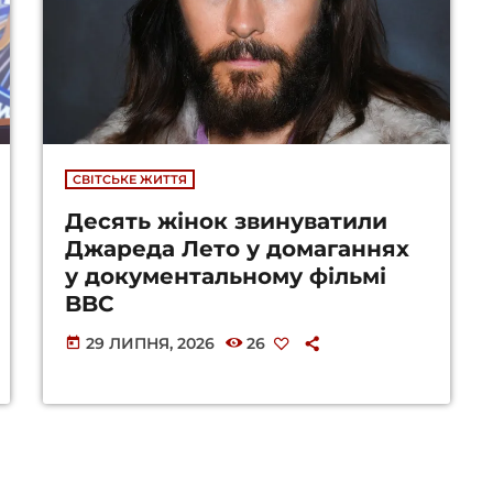
СВІТСЬКЕ ЖИТТЯ
Десять жінок звинуватили
Джареда Лето у домаганнях
у документальному фільмі
BBC
29 ЛИПНЯ, 2026
26
today