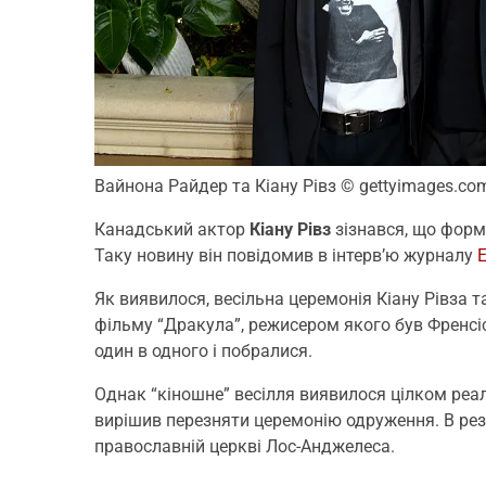
Вайнона Райдер та Кіану Рівз
© gettyimages.co
Канадський актор
Кіану Рівз
зізнався, що форм
Таку новину він повідомив в інтерв’ю журналу
E
Як виявилося, весільна церемонія Кіану Рівза 
фільму “Дракула”, режисером якого був Френс
один в одного і побралися.
Однак “кіношне” весілля виявилося цілком реа
вирішив перезняти церемонію одруження. В ре
православній церкві Лос-Анджелеса.