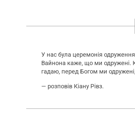
У нас була церемонія одруженн
Вайнона каже, що ми одружені. 
гадаю, перед Богом ми одружені
— розповів Кіану Рівз.