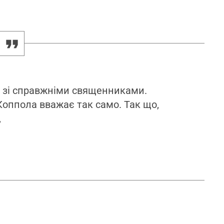
я зі справжніми священниками.
Коппола вважає так само. Так що,
,