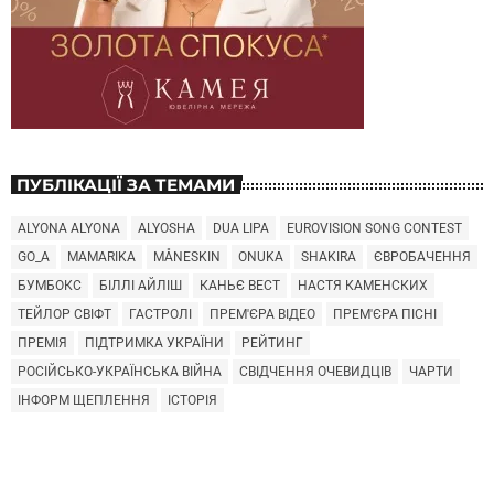
ПУБЛІКАЦІЇ ЗА ТЕМАМИ
ALYONA ALYONA
ALYOSHA
DUA LIPA
EUROVISION SONG CONTEST
GO_A
MAMARIKA
MÅNESKIN
ONUKA
SHAKIRA
ЄВРОБАЧЕННЯ
БУМБОКС
БІЛЛІ АЙЛІШ
КАНЬЄ ВЕСТ
НАСТЯ КАМЕНСКИХ
ТЕЙЛОР СВІФТ
ГАСТРОЛІ
ПРЕМ'ЄРА ВІДЕО
ПРЕМ'ЄРА ПІСНІ
ПРЕМІЯ
ПІДТРИМКА УКРАЇНИ
РЕЙТИНГ
РОСІЙСЬКО-УКРАЇНСЬКА ВІЙНА
СВІДЧЕННЯ ОЧЕВИДЦІВ
ЧАРТИ
ІНФОРМ ЩЕПЛЕННЯ
ІСТОРІЯ