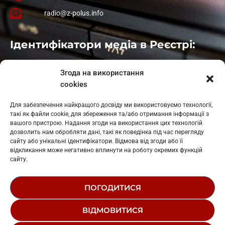
radio@z-polus.info
Ідентифікатори медіа в Реєстрі:
Івано-Франківськ
: L11-00661
Згода на використання
Калуш
: L11-01410
cookies
Рогатин
: L11-01801
Яблуниця
: L11-01720
Для забезпечення найкращого досвіду ми використовуємо технології,
Косів: L11-01805
такі як файли cookie, для збереження та/або отримання інформації з
Гарасимів: L11-02274
вашого пристрою. Надання згоди на використання цих технологій
дозволить нам обробляти дані, такі як поведінка під час перегляду
сайту або унікальні ідентифікатори. Відмова від згоди або її
відкликання може негативно вплинути на роботу окремих функцій
сайту.
ПОГОДИТИСЯ
© 1995-2026 РК «ЗАХІДНИЙ ПОЛЮС»
ВІДМОВИТИСЯ
ЛОГОТИП
РЕДАКЦІЙНИЙ СТАТУТ