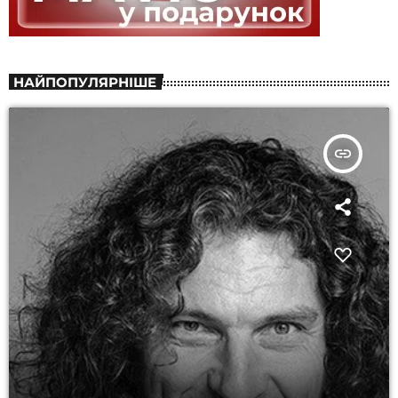
НАЙПОПУЛЯРНІШЕ
insert_link