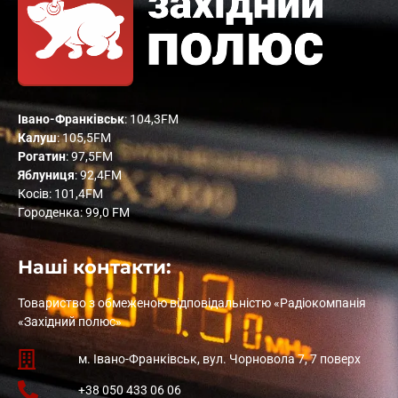
Івано-Франківськ
: 104,3FM
Калуш
: 105,5FM
Рогатин
: 97,5FM
Яблуниця
: 92,4FM
Косів: 101,4FM
Городенка: 99,0 FM
Наші контакти:
Товариство з обмеженою відповідальністю «Радіокомпанія
«Західний полюс»
м. Івано-Франківськ, вул. Чорновола 7, 7 поверх
+38 050 433 06 06