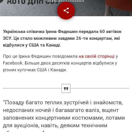
share
email
Українська співачка Ірина Федишин передала 60 автівок
ЗСУ. Це стало можливим завдяки 26-ти концертам, які
відбулися у США та Канаді.
Про це Ірина Федишин повідомила
на своїй сторінці
у
Facebook. Більше двох десятків концертів відбулися у
різних куточках США і Канади.
“Позаду багато теплих зустрічей і знайомств,
недоспаних ночей і багааагато валіз, вщент
заповнених концертними костюмами, лотами
для аукціонів, навіть, деяким технічним