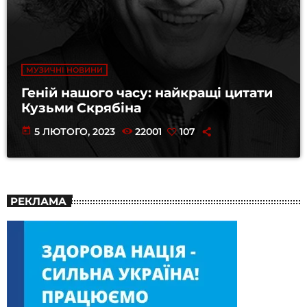
МУЗИЧНІ НОВИНИ
Геній нашого часу: найкращі цитати
Кузьми Скрябіна
today
5 ЛЮТОГО, 2023
22001
107
РЕКЛАМА