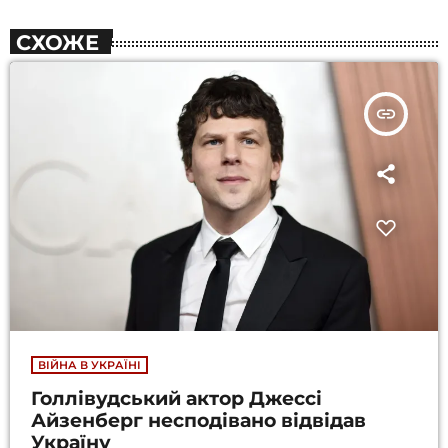
СХОЖЕ
insert_link
ВІЙНА В УКРАЇНІ
Голлівудський актор Джессі
Айзенберг несподівано відвідав
Україну