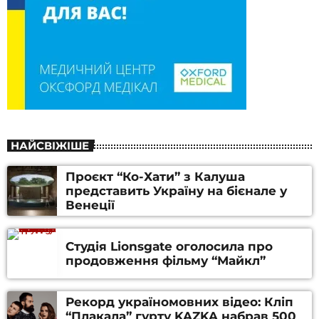
НАЙСВІЖІШЕ
Проєкт “Ко-Хати” з Калуша
представить Україну на бієнале у
Венеції
Студія Lionsgate оголосила про
продовження фільму “Майкл”
Рекорд україномовних відео: Кліп
“Плакала” гурту KAZKA набрав 500