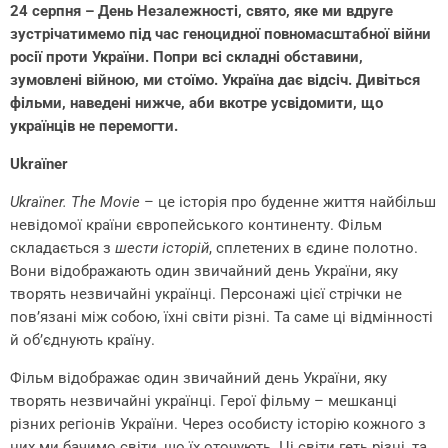
24 серпня – День Незалежності, свято, яке ми вдруге
зустрічатимемо під час геноцидної повномасштабної війни
росії проти України. Попри всі складні обставини,
зумовлені війною, ми стоїмо. Україна дає відсіч. Дивіться
фільми, наведені нижче, аби вкотре усвідомити, що
українців не перемогти.
Ukraїner
Ukraïner. The Movie
– це історія про буденне життя найбільш
невідомої країни європейського континенту. Фільм
складається з
шести історій
, сплетених в єдине полотно.
Вони відображають один звичайний день України, яку
творять незвичайні українці. Персонажі цієї стрічки не
пов’язані між собою, їхні світи різні. Та саме ці відмінності
й об’єднують країну.
Фільм відображає один звичайний день України, яку
творять незвичайні українці. Герої фільму – мешканці
різних регіонів України. Через особисту історію кожного з
них ми бачимо світи, що їх оточують. Ці світи геть різні, та