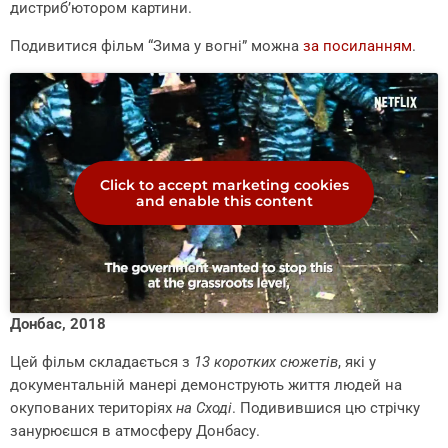
дистриб’ютором картини.
Подивитися фільм “Зима у вогні” можна
за посиланням
.
Click to accept marketing cookies
and enable this content
Донбас, 2018
Цей фільм складається з
13 коротких сюжетів
, які у
документальній манері демонструють життя людей на
окупованих територіях
на Сході
. Подивившися цю стрічку
занурюєшся в атмосферу Донбасу.