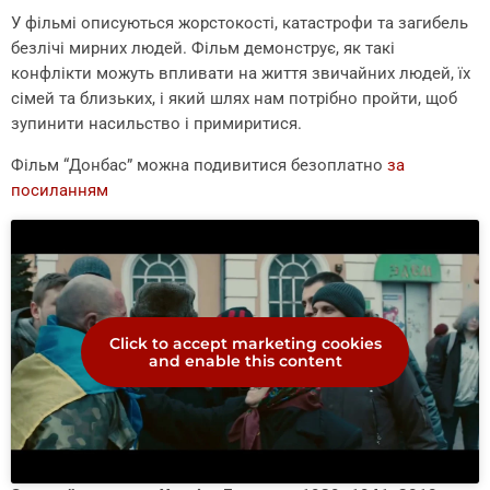
У фільмі описуються жорстокості, катастрофи та загибель
безлічі мирних людей. Фільм демонструє, як такі
конфлікти можуть впливати на життя звичайних людей, їх
сімей та близьких, і який шлях нам потрібно пройти, щоб
зупинити насильство і примиритися.
Фільм “Донбас” можна подивитися безоплатно
за
посиланням
Click to accept marketing cookies
and enable this content