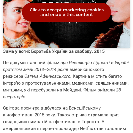
Click to accept marketing cookies
and enable this content
Зима у вогні: Боротьба України за свободу, 2015
Це документальний фільм
про Революцію Гідності в Україні
протягом зими 2013–2014 років
американського
режисера
Євгена Афінеєвського.
Картина містить багато
інтерв’ю з протестувальниками, медиками, священниками,
митцями, які перебували на Майдані. Фільм знімали
28
операторів.
Світова прем’єра відбулася на Венеційському
кінофестивалі 2015 року. Також стрічка отримала приз
глядацьких симпатій на фестивалі в Торонто. А
американський інтернет-провайдер Netflix став головним