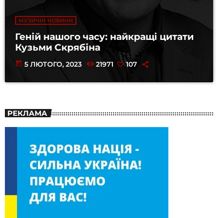
МУЗИЧНІ НОВИНИ
Геній нашого часу: найкращі цитати
Кузьми Скрябіна
today
5 ЛЮТОГО, 2023
21971
107
РЕКЛАМА