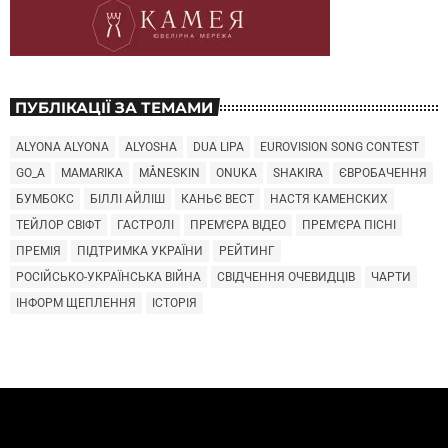
ПУБЛІКАЦІЇ ЗА ТЕМАМИ
ALYONA ALYONA
ALYOSHA
DUA LIPA
EUROVISION SONG CONTEST
GO_A
MAMARIKA
MÅNESKIN
ONUKA
SHAKIRA
ЄВРОБАЧЕННЯ
БУМБОКС
БІЛЛІ АЙЛІШ
КАНЬЄ ВЕСТ
НАСТЯ КАМЕНСКИХ
ТЕЙЛОР СВІФТ
ГАСТРОЛІ
ПРЕМ'ЄРА ВІДЕО
ПРЕМ'ЄРА ПІСНІ
ПРЕМІЯ
ПІДТРИМКА УКРАЇНИ
РЕЙТИНГ
РОСІЙСЬКО-УКРАЇНСЬКА ВІЙНА
СВІДЧЕННЯ ОЧЕВИДЦІВ
ЧАРТИ
ІНФОРМ ЩЕПЛЕННЯ
ІСТОРІЯ