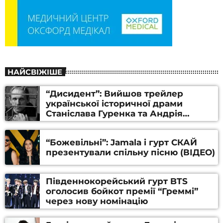
НАЙСВІЖІШЕ
“Дисидент”: Вийшов трейлер
української історичної драми
Станіслава Гуренка та Андрія
Алфьорова (ВІДЕО)
“Божевільні”: Jamala і гурт СКАЙ
презентували спільну пісню (ВІДЕО)
Південнокорейський гурт BTS
оголосив бойкот премії “Греммі”
через нову номінацію