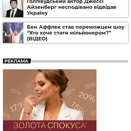
Голлівудський актор Джессі
Айзенберг несподівано відвідав
Україну
Бен Аффлек став переможцем шоу
“Хто хоче стати мільйонером?”
(ВІДЕО)
РЕКЛАМА