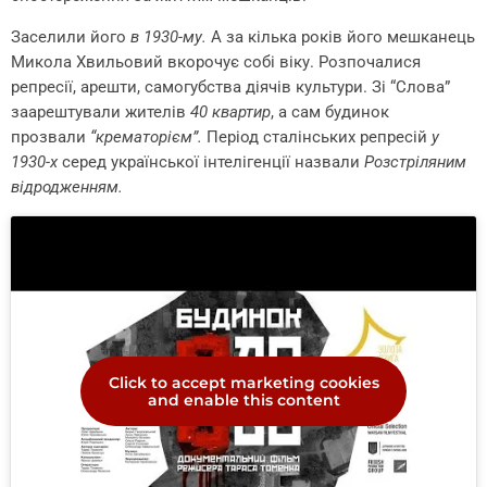
Заселили його
в 1930-му.
А за кілька років його мешканець
Микола Хвильовий вкорочує собі віку. Розпочалися
репресії, арешти, самогубства діячів культури. Зі “Слова”
заарештували жителів
40 квартир
, а сам будинок
прозвали
“крематорієм”.
Період сталінських репресій
у
1930-х
серед української інтелігенції назвали
Розстріляним
відродженням.
Click to accept marketing cookies
and enable this content