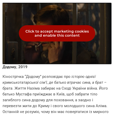
Click to accept marketing cookies
and enable this content
Додому, 2019
Кінострічка “Додому” розповідає про
історію однієї
кримськотатарської сім’ї, де батько втрачає сина, а брат –
брата
. Життя Назіма забирає на Сході України війна. Його
батько Мустафа приїжджає в Київ, щоб забрати тіло
загиблого сина додому для поховання, а заодно і
перевезти жити до Криму і свого молодшого сина Аліма.
Останній не розуміє, чому він має повертатися із мирного