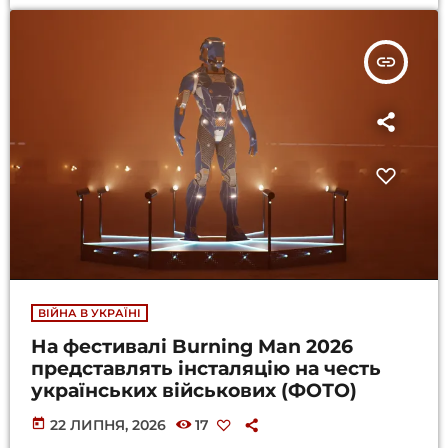
insert_link
ВІЙНА В УКРАЇНІ
На фестивалі Burning Man 2026
представлять інсталяцію на честь
українських військових (ФОТО)
today
22 ЛИПНЯ, 2026
17