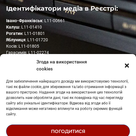
Ідентифікатори медіа в Реєстрі:
Івано-Франківськ
: L11-00661
Калуш
: L11-01410
Рогатин
: L11-01801
Яблуниця
: L11-01720
Косів: L11-01805
Гарасимів: L11-02274
Згода на використання
cookies
Для забезпечення найкращого досвіду ми використовуємо технології,
такі як файли cookie, для збереження та/або отримання інформації з
вашого пристрою. Надання згоди на використання цих технологій
дозволить нам обробляти дані, такі як поведінка під час перегляду
сайту або унікальні ідентифікатори. Відмова від згоди або її
© 1995-2026 РК «ЗАХІДНИЙ ПОЛЮС»
відкликання може негативно вплинути на роботу окремих функцій
ЛОГОТИП
сайту.
РЕДАКЦІЙНИЙ СТАТУТ
СТРУКТУРА ВЛАСНОСТІ
ПОГОДИТИСЯ