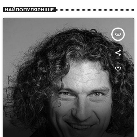
НАЙПОПУЛЯРНІШЕ
insert_link