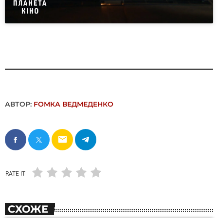
АВТОР:
FОMКА ВЕДМЕДЕНКО
email
RATE IT
СХОЖЕ