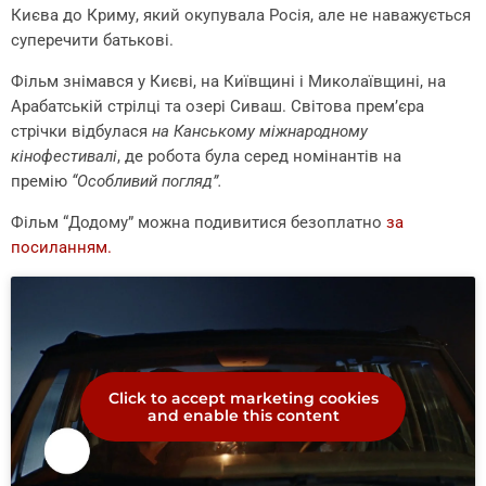
Києва до Криму, який окупувала Росія, але не наважується
суперечити батькові.
Фільм знімався у Києві, на Київщині і Миколаївщині, на
Арабатській стрілці та озері Сиваш. Світова прем’єра
стрічки відбулася
на Канському міжнародному
кінофестивалі
, де робота була серед номінантів на
премію
“Особливий погляд”.
Фільм “Додому” можна подивитися безоплатно
за
посиланням.
Click to accept marketing cookies
and enable this content