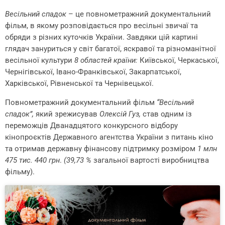
Весільний спадок
– це повнометражний документальний
фільм, в якому розповідається про весільні звичаї та
обряди з різних куточків України. Завдяки цій картині
глядач зануриться у світ багатої, яскравої та різноманітної
весільної культури
8 областей країни:
Київської, Черкаської,
Чернігівської, Івано-Франківської, Закарпатської,
Харківської, Рівненської та Чернівецької.
Повнометражний документальний фільм
“Весільний
спадок”,
який зрежисував
Олексій Гуз,
став одним із
переможців Дванадцятого конкурсного відбору
кінопроєктів Державного агентства України з питань кіно
та отримав державну фінансову підтримку розміром
1 млн
475 тис. 440 грн
.
(39,73 %
загальної вартості виробництва
фільму).