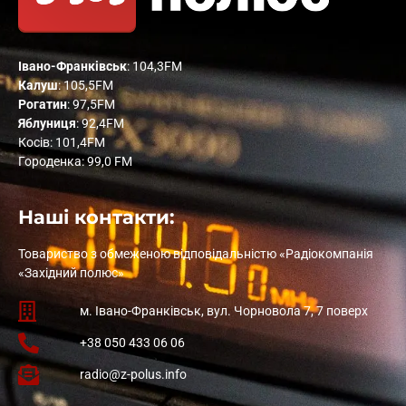
Івано-Франківськ
: 104,3FM
Калуш
: 105,5FM
Рогатин
: 97,5FM
Яблуниця
: 92,4FM
Косів: 101,4FM
Городенка: 99,0 FM
Наші контакти:
Товариство з обмеженою відповідальністю «Радіокомпанія
«Західний полюс»
м. Івано-Франківськ, вул. Чорновола 7, 7 поверх
+38 050 433 06 06
radio@z-polus.info