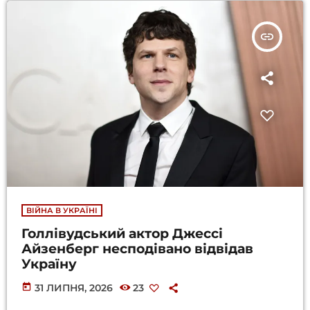
insert_link
ВІЙНА В УКРАЇНІ
Голлівудський актор Джессі
Айзенберг несподівано відвідав
Україну
today
31 ЛИПНЯ, 2026
23