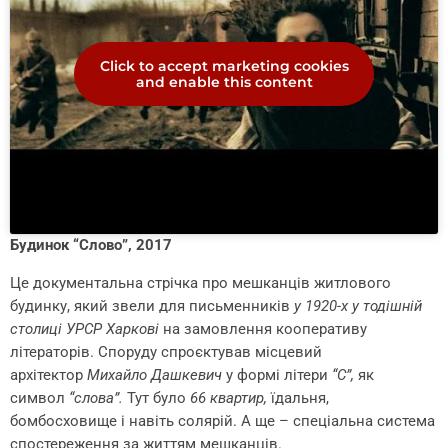
Click to accept marketing cookies
and enable this content
Будинок “Слово”, 2017
Це документальна стрічка про мешканців житлового
будинку, який звели для письменників
у 1920-х у тодішній
столиці УРСР Харкові
на замовлення кооперативу
літераторів. Споруду спроєктував місцевий
архітектор
Михайло Дашкевич
у формі літери
“С”,
як
символ
“слова”.
Тут було
66 квартир,
їдальня,
бомбосховище і навіть солярій. А ще – спеціальна система
спостереження за життям мешканців.