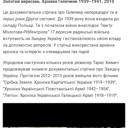
Золотий вересень. Хроніка Галичини 1939–1941, 2010
Це документальна стрічка
про Галичину напередодні та в
перші роки Другої світової.
До 1939 року вона входила до
складу Польщі. Та з початком війни внаслідок
“пакту
Молотова-Ріббентропа” 17 вересня
радянські війська
вступають
на Західну Україну
і встановлюють свою владу
за допомогою репресій. У стрічці використана архівна
хроніка та інтерв’ю
з очевидцями тих подій.
Упродовж наступних кількох років режисер Тарас Химич
продовжував знімати документальні стрічки про Західну
Україну. Протягом 2012–2015 років вийшли його фільми
“Срібна Земля. Хроніка Карпатської України 1919–1939”,
“Хроніка Української Повстанської Армії 1942–1954”,
“Легіон. Хроніка Української Галицької Армії 1918–1919”.