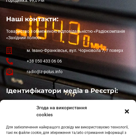
Городенка: 99,0 FM
Наші контакти:
Товариство з обмеженою відповідальністю «Радіокомпанія
«Західний полюс»
м. Івано-Франківськ, вул. Чорновола 7, 7 поверх
+38 050 433 06 06
radio@z-polus.info
Ідентифікатори медіа в Реєстрі:
Івано-Франківськ
: L11-00661
Згода на використання
Калуш
: L11-01410
cookies
Рогатин
: L11-01801
Яблуниця
: L11-01720
Для забезпечення найкращого досвіду ми використовуємо технології,
Косів: L11-01805
такі як файли cookie, для збереження та/або отримання інформації з
Гарасимів: L11-02274