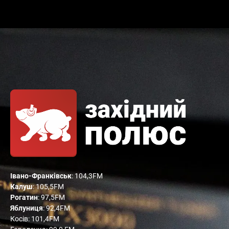
Івано-Франківськ
: 104,3FM
Калуш
: 105,5FM
Рогатин
: 97,5FM
Яблуниця
: 92,4FM
Косів: 101,4FM