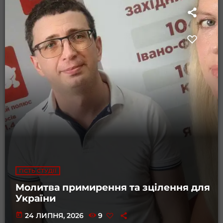
ГІСТЬ СТУДІЇ
Молитва примирення та зцілення для
України
today
24 ЛИПНЯ, 2026
9