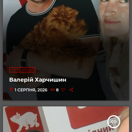
ГІСТЬ СТУДІЇ
Валерій Харчишин
today
1 СЕРПНЯ, 2026
8
insert_link