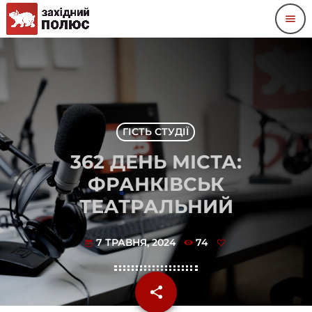
menu
ГІСТЬ СТУДІЇ
362 ДЕНЬ МІСТА:
ФРАНКІВСЬК
ТЕАТРАЛЬНИЙ
7 ТРАВНЯ, 2024
74
today
share
email