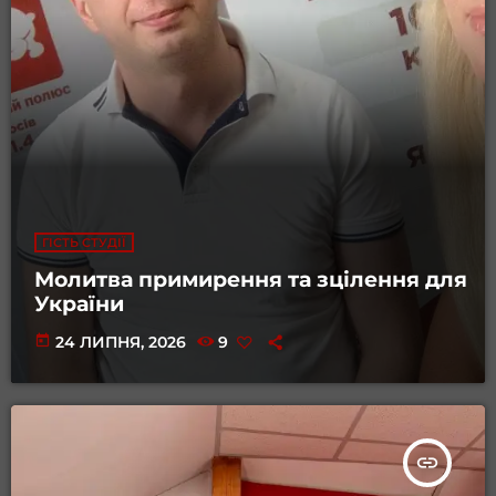
ГІСТЬ СТУДІЇ
Молитва примирення та зцілення для
України
today
24 ЛИПНЯ, 2026
9
insert_link