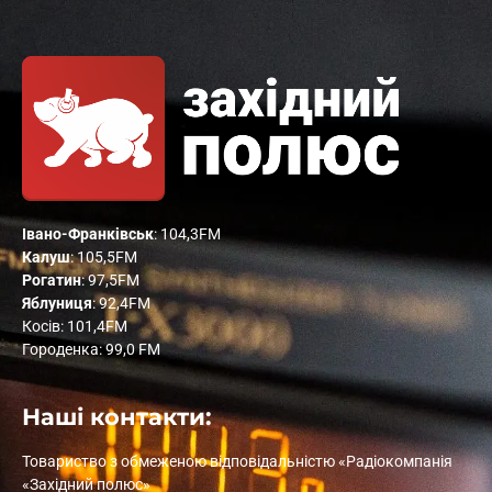
Івано-Франківськ
: 104,3FM
Калуш
: 105,5FM
Рогатин
: 97,5FM
Яблуниця
: 92,4FM
Косів: 101,4FM
Городенка: 99,0 FM
Наші контакти:
Товариство з обмеженою відповідальністю «Радіокомпанія
«Західний полюс»