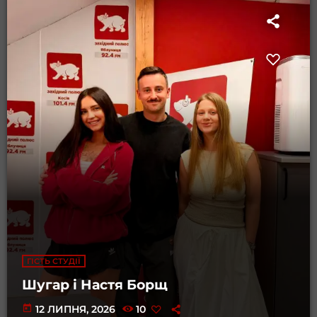
ГІСТЬ СТУДІЇ
Шугар і Настя Борщ
today
12 ЛИПНЯ, 2026
10