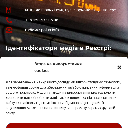
м. Івано-Франківськ, вул. Чорновола 7, 7 поверх
+38 050 433 06 06
radio@z-polus.info
Ідентифікатори медіа в Реєстрі:
Івано-Франківськ
: L11-00661
Згода на використання
Калуш
: L11-01410
cookies
Рогатин
: L11-01801
Яблуниця
: L11-01720
Для забезпечення найкращого досвіду ми використовуємо технології,
Косів: L11-01805
такі як файли cookie, для збереження та/або отримання інформації з
Гарасимів: L11-02274
вашого пристрою. Надання згоди на використання цих технологій
дозволить нам обробляти дані, такі як поведінка під час перегляду
сайту або унікальні ідентифікатори. Відмова від згоди або її
відкликання може негативно вплинути на роботу окремих функцій
сайту.