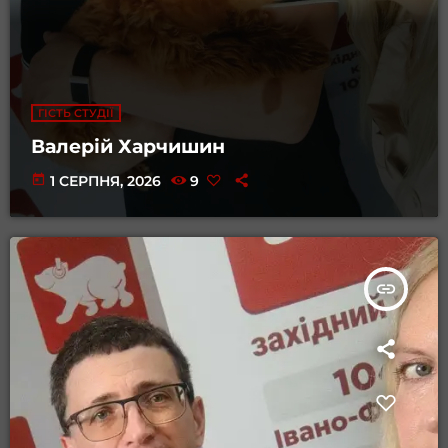
ГІСТЬ СТУДІЇ
Валерій Харчишин
today
1 СЕРПНЯ, 2026
9
insert_link