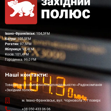
Івано-Франківськ
: 104,3FM
Калуш
: 105,5FM
Рогатин
: 97,5FM
Яблуниця
: 92,4FM
Косів: 101,4FM
Городенка: 99,0 FM
Наші контакти:
Товариство з обмеженою відповідальністю «Радіокомпанія
«Західний полюс»
м. Івано-Франківськ, вул. Чорновола 7, 7 поверх
+38 050 433 06 06