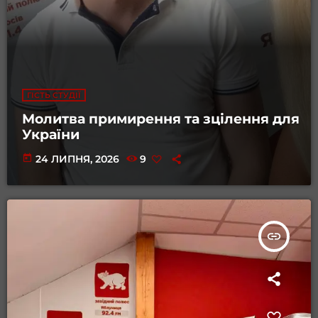
ГІСТЬ СТУДІЇ
Молитва примирення та зцілення для
України
today
24 ЛИПНЯ, 2026
9
insert_link