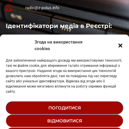
radio@z-polus.info
Ідентифікатори медіа в Реєстрі:
Івано-Франківськ
: L11-00661
Згода на використання
Калуш
: L11-01410
cookies
Рогатин
: L11-01801
Яблуниця
: L11-01720
Для забезпечення найкращого досвіду ми використовуємо технології,
Косів: L11-01805
такі як файли cookie, для збереження та/або отримання інформації з
Гарасимів: L11-02274
вашого пристрою. Надання згоди на використання цих технологій
дозволить нам обробляти дані, такі як поведінка під час перегляду
сайту або унікальні ідентифікатори. Відмова від згоди або її
відкликання може негативно вплинути на роботу окремих функцій
сайту.
ПОГОДИТИСЯ
© 1995-2026 РК «ЗАХІДНИЙ ПОЛЮС»
ВІДМОВИТИСЯ
ЛОГОТИП
РЕДАКЦІЙНИЙ СТАТУТ