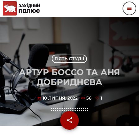
menu
ГІСТЬ СТУДІЇ
АРТУР БОССО ТА АНЯ
ДОБРИДНЄВА
10 ЛИПНЯ, 2022
56
1
today
share
email
1