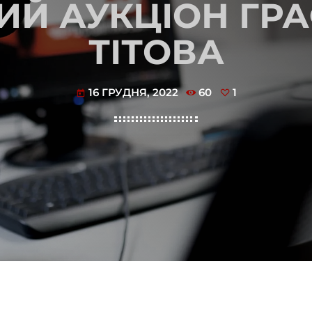
Й АУКЦІОН ГРА
ТІТОВА
16 ГРУДНЯ, 2022
60
1
today