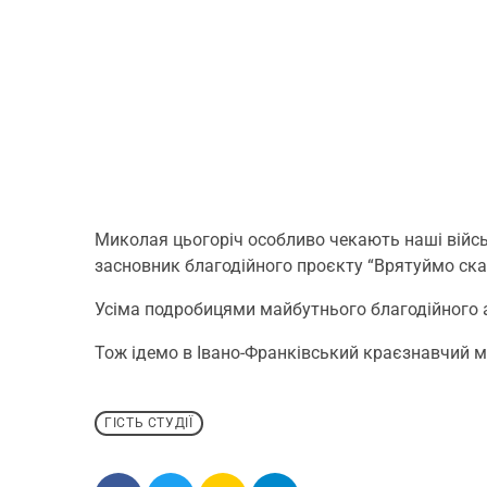
Миколая цьогоріч особливо чекають наші військ
засновник благодійного проєкту “Врятуймо скар
Усіма подробицями майбутнього благодійного ау
Тож ідемо в Івано-Франківський краєзнавчий му
ГІСТЬ СТУДІЇ