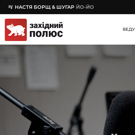
queue_music
НАСТЯ БОРЩ & ШУГАР
ЙО-ЙО
ВЕДУ