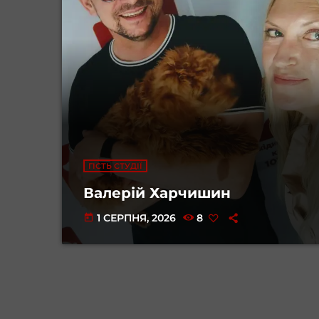
ГІСТЬ СТУДІЇ
Валерій Харчишин
1 СЕРПНЯ, 2026
8
today