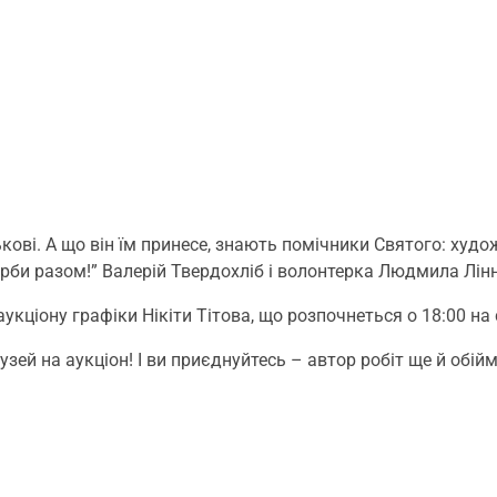
ові. А що він їм принесе, знають помічники Святого: художн
би разом!” Валерій Твердохліб і волонтерка Людмила Лінни
кціону графіки Нікіти Тітова, що розпочнеться о 18:00 на 
зей на аукціон! І ви приєднуйтесь – автор робіт ще й обій