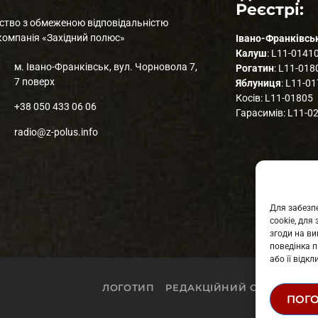
Реєстрі:
ство з обмеженою відповідальністю
компанія «Західний полюс»
Івано-Франківсь
Калуш
: L11-0141
м. Івано-Франківськ, вул. Чорновола 7,
Рогатин
: L11-018
7 поверх
Яблуниця
: L11-0
Косів: L11-01805
+38 050 433 06 06
Гарасимів: L11-0
radio@z-polus.info
Для забезпе
cookie, дл
згоди на ви
поведінка п
або її відк
ЛОГОТИП
РЕДАКЦІЙНИЙ СТАТУТ
СТ
ПОГ