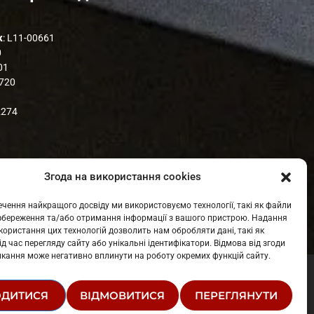
к
: L11-00661
0
01
1720
2274
Згода на використання cookies
чення найкращого досвіду ми використовуємо технології, такі як файли
я збереження та/або отримання інформації з вашого пристрою. Надання
share
email
користання цих технологій дозволить нам обробляти дані, такі як
1
ід час перегляду сайту або унікальні ідентифікатори. Відмова від згоди
ликання може негативно вплинути на роботу окремих функцій сайту.
РУКТУРА ВЛАСНОСТІ
ОДИТИСЯ
ВІДМОВИТИСЯ
ПЕРЕГЛЯНУТИ