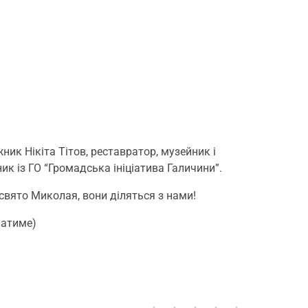
ик Нікіта Тітов, реставратор, музейник і
к із ГО “Громадська ініціатива Галичини”.
свято Миколая, вони діляться з нами!
матиме)