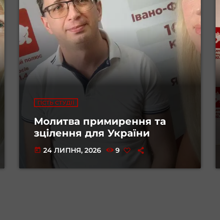
ГІСТЬ СТУДІЇ
Молитва примирення та
зцілення для України
24 ЛИПНЯ, 2026
9
today