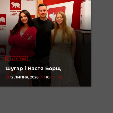
ГІСТЬ СТУДІЇ
Шугар і Настя Борщ
12 ЛИПНЯ, 2026
10
today