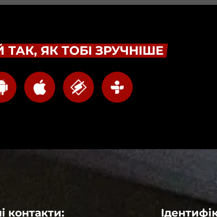
 ТАК, ЯК ТОБІ ЗРУЧНІШЕ
і контакти:
Ідентифік