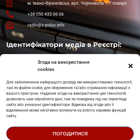
м. Івано-Франківськ, вул. Чорновола 7, 7 поверх
+38 050 433 06 06
radio@z-polus.info
Ідентифікатори медіа в Реєстрі:
Івано-Франківськ
: L11-00661
Згода на використання
Калуш
: L11-01410
cookies
Рогатин
: L11-01801
Яблуниця
: L11-01720
Для забезпечення найкращого досвіду ми використовуємо технології,
Косів: L11-01805
такі як файли cookie, для збереження та/або отримання інформації з
Гарасимів: L11-02274
вашого пристрою. Надання згоди на використання цих технологій
дозволить нам обробляти дані, такі як поведінка під час перегляду
сайту або унікальні ідентифікатори. Відмова від згоди або її
відкликання може негативно вплинути на роботу окремих функцій
сайту.
ПОГОДИТИСЯ