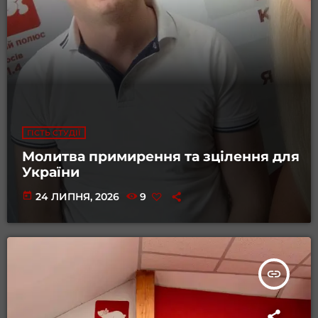
ГІСТЬ СТУДІЇ
Молитва примирення та зцілення для
України
today
24 ЛИПНЯ, 2026
9
insert_link