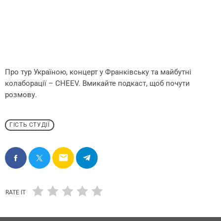
Про тур Україною, концерт у Франківську та майбутні
колаборації – CHEEV. Вмикайте подкаст, щоб почути
розмову.
ГІСТЬ СТУДІЇ
email
RATE IT