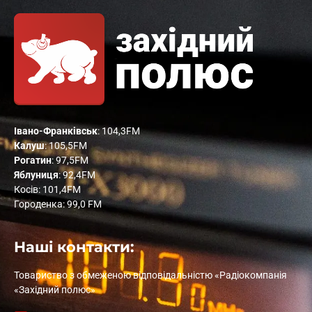
Івано-Франківськ
: 104,3FM
Калуш
: 105,5FM
Рогатин
: 97,5FM
Яблуниця
: 92,4FM
Косів: 101,4FM
Городенка: 99,0 FM
Наші контакти:
Товариство з обмеженою відповідальністю «Радіокомпанія
«Західний полюс»