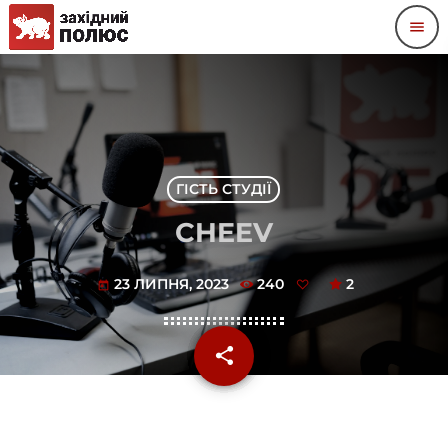
menu
ГІСТЬ СТУДІЇ
CHEEV
23 ЛИПНЯ, 2023
240
2
today
share
email