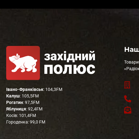
Наш
Товари
«Радіо
Івано-Франківськ
: 104,3FM
Калуш
: 105,5FM
Рогатин
: 97,5FM
Яблуниця
: 92,4FM
Косів: 101,4FM
Городенка: 99,0 FM