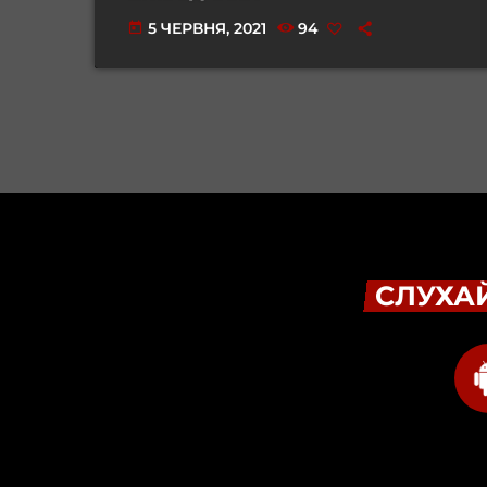
5 ЧЕРВНЯ, 2021
94
today
СЛУХАЙ