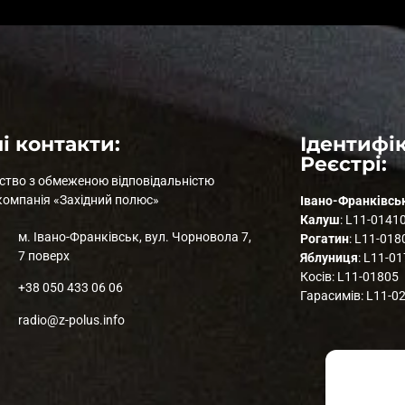
і контакти:
Ідентифік
Реєстрі:
ство з обмеженою відповідальністю
компанія «Західний полюс»
Івано-Франківсь
Калуш
: L11-0141
м. Івано-Франківськ, вул. Чорновола 7,
Рогатин
: L11-018
7 поверх
Яблуниця
: L11-0
Косів: L11-01805
+38 050 433 06 06
Гарасимів: L11-0
radio@z-polus.info