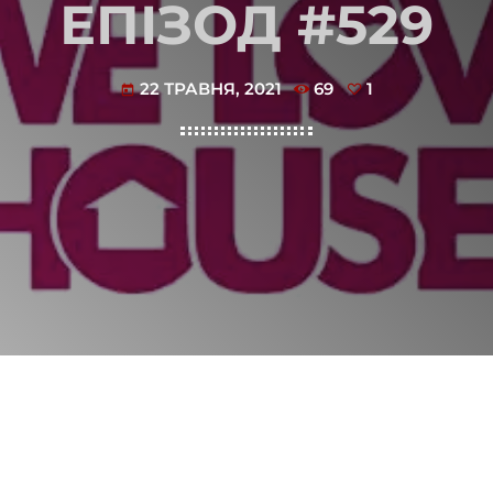
ЕПІЗОД #529
22 ТРАВНЯ, 2021
69
1
today