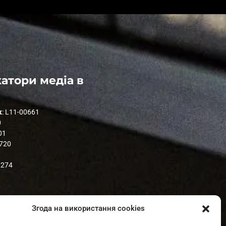
атори медіа в
к
: L11-00661
0
01
1720
2274
Згода на використання cookies