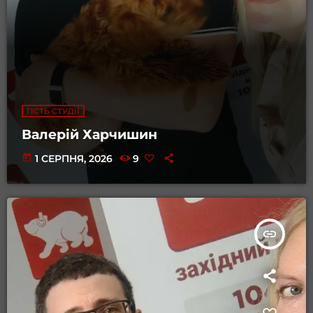
ГІСТЬ СТУДІЇ
Валерій Харчишин
today
1 СЕРПНЯ, 2026
9
insert_link