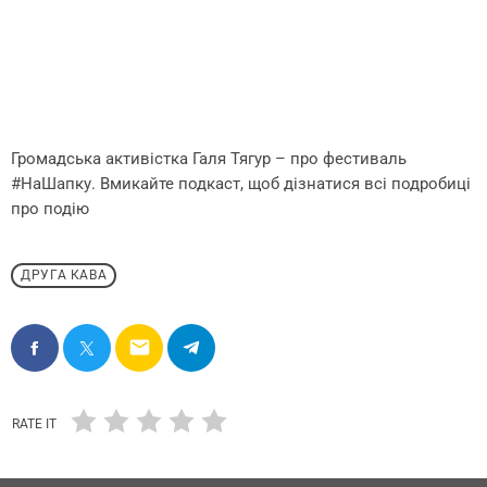
Громадська активістка Галя Тягур – про фестиваль
#НаШапку. Вмикайте подкаст, щоб дізнатися всі подробиці
про подію
ДРУГА КАВА
email
RATE IT