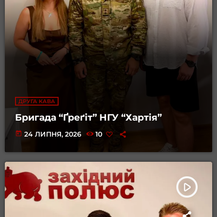
ДРУГА КАВА
Бригада “Ґреґіт” НГУ “Хартія”
today
24 ЛИПНЯ, 2026
10
play_arrow