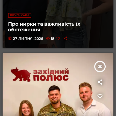
ДРУГА КАВА
Про нирки та важливість їх
обстеження
today
27 ЛИПНЯ, 2026
18
insert_link