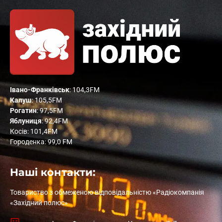
Івано-Франківськ
: 104,3FM
Калуш
: 105,5FM
Рогатин
: 97,5FM
Яблуниця
: 92,4FM
Косів: 101,4FM
Городенка: 99,0 FM
Наші контакти:
Товариство з обмеженою відповідальністю «Радіокомпанія
«Західний полюс»