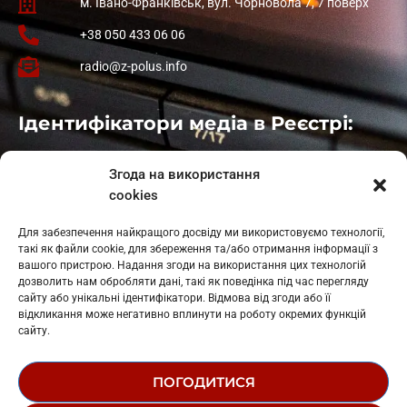
м. Івано-Франківськ, вул. Чорновола 7, 7 поверх
+38 050 433 06 06
radio@z-polus.info
Ідентифікатори медіа в Реєстрі:
Івано-Франківськ
: L11-00661
Згода на використання
Калуш
: L11-01410
cookies
Рогатин
: L11-01801
Яблуниця
: L11-01720
Для забезпечення найкращого досвіду ми використовуємо технології,
Косів: L11-01805
такі як файли cookie, для збереження та/або отримання інформації з
Гарасимів: L11-02274
вашого пристрою. Надання згоди на використання цих технологій
дозволить нам обробляти дані, такі як поведінка під час перегляду
сайту або унікальні ідентифікатори. Відмова від згоди або її
відкликання може негативно вплинути на роботу окремих функцій
сайту.
ПОГОДИТИСЯ