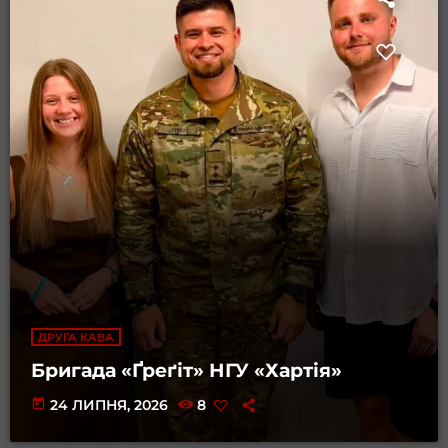
ДРУГА КАВА
Бригада «Ґреґіт» НГУ «Хартія»
today
24 ЛИПНЯ, 2026
8