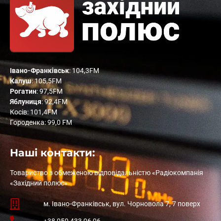
Івано-Франківськ
: 104,3FM
Калуш
: 105,5FM
Рогатин
: 97,5FM
Яблуниця
: 92,4FM
Косів: 101,4FM
Городенка: 99,0 FM
Наші контакти:
Товариство з обмеженою відповідальністю «Радіокомпанія
«Західний полюс»
м. Івано-Франківськ, вул. Чорновола 7, 7 поверх
+38 050 433 06 06