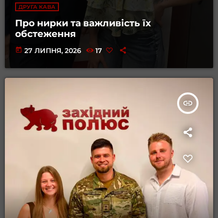
ДРУГА КАВА
Про нирки та важливість їх
обстеження
today
27 ЛИПНЯ, 2026
17
insert_link