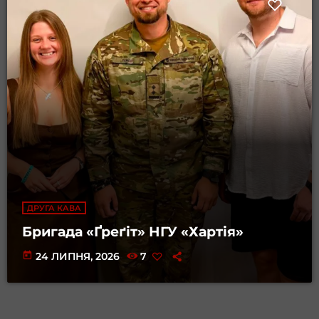
ДРУГА КАВА
Бригада «Ґреґіт» НГУ «Хартія»
today
24 ЛИПНЯ, 2026
7