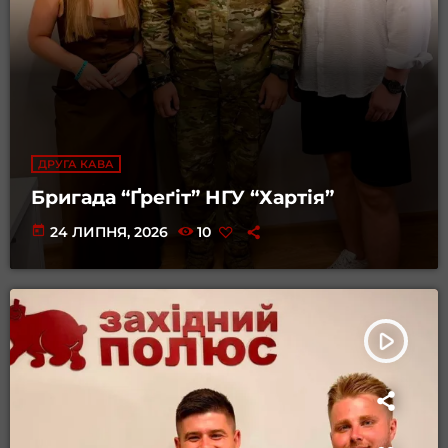
ДРУГА КАВА
Бригада “Ґреґіт” НГУ “Хартія”
today
24 ЛИПНЯ, 2026
10
play_arrow