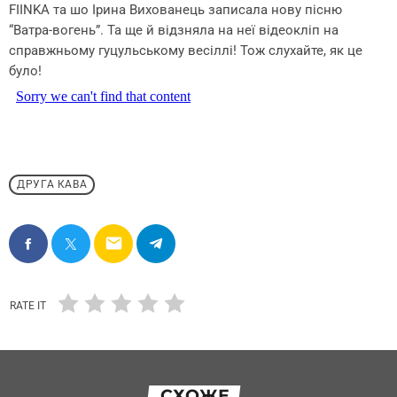
FIINKA та шо Ірина Вихованець записала нову пісню
“Ватра-вогень”. Та ще й відзняла на неї відеокліп на
справжньому гуцульському весіллі! Тож слухайте, як це
було!
ДРУГА КАВА
email
RATE IT
СХОЖЕ