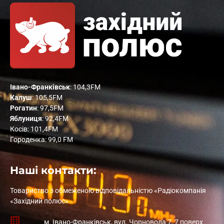
Івано-Франківськ
: 104,3FM
Калуш
: 105,5FM
Рогатин
: 97,5FM
Яблуниця
: 92,4FM
Косів: 101,4FM
Городенка: 99,0 FM
Наші контакти:
Товариство з обмеженою відповідальністю «Радіокомпанія
«Західний полюс»
м. Івано-Франківськ, вул. Чорновола 7, 7 поверх