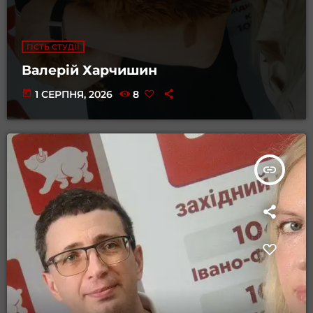
ГІСТЬ СТУДІЇ
Валерій Харчишин
today
1 СЕРПНЯ, 2026
8
insert_link