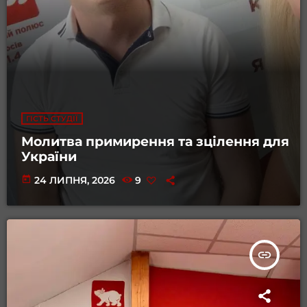
ГІСТЬ СТУДІЇ
Молитва примирення та зцілення для
України
today
24 ЛИПНЯ, 2026
9
insert_link