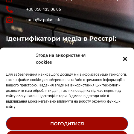
+38 050 433 06 06
radio@z-polus.info
Ідентифікатори медіа в Реєстрі:
Івано-Франківськ
: L11-00661
Згода на використання
Калуш
: L11-01410
cookies
Рогатин
: L11-01801
Яблуниця
: L11-01720
Для забезпечення найкращого досвіду ми використовуємо технології,
Косів: L11-01805
такі як файли cookie, для збереження та/або отримання інформації з
Гарасимів: L11-02274
вашого пристрою. Надання згоди на використання цих технологій
дозволить нам обробляти дані, такі як поведінка під час перегляду
сайту або унікальні ідентифікатори. Відмова від згоди або її
відкликання може негативно вплинути на роботу окремих функцій
сайту.
ПОГОДИТИСЯ
© 1995-2026 РК «ЗАХІДНИЙ ПОЛЮС»