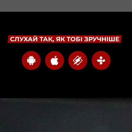
СЛУХАЙ ТАК, ЯК ТОБІ ЗРУЧНІШЕ